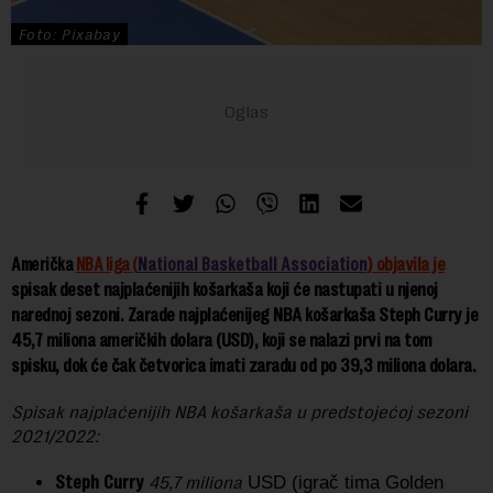
Foto: Pixabay
) objavila je
Američka
NBA liga (
National Basketball Association
spisak deset najplaćenijih košarkaša koji će nastupati u njenoj
narednoj sezoni. Zarade najplaćenijeg NBA košarkaša Steph Curry je
45,7 miliona američkih dolara (USD), koji se nalazi prvi na tom
spisku, dok će čak četvorica imati zaradu od po 39,3 miliona dolara.
Spisak najplaćenijih NBA košarkaša u predstojećoj sezoni
2021/2022:
Steph Curry
45,7 miliona
USD (igrač tima Golden