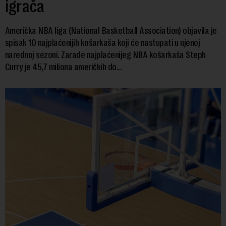
igrača
Američka NBA liga (National Basketball Association) objavila je
spisak 10 najplaćenijih košarkaša koji će nastupati u njenoj
narednoj sezoni. Zarade najplaćenijeg NBA košarkaša Steph
Curry je 45,7 miliona američkih do...