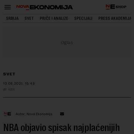
SHOP
SRBIJA
SVET
PRIČE I ANALIZE
SPECIJALI
PRESS AKADEMIJA
SVET
13.08.2021.
15:49
NBA
Autor: Nova Ekonomija
NBA objavio spisak najplaćenijih