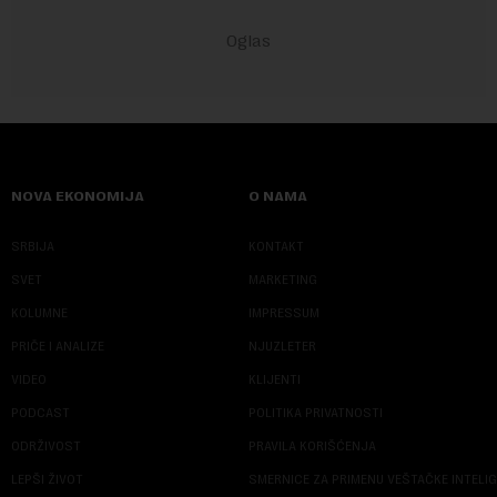
NOVA EKONOMIJA
O NAMA
SRBIJA
KONTAKT
SVET
MARKETING
KOLUMNE
IMPRESSUM
PRIČE I ANALIZE
NJUZLETER
VIDEO
KLIJENTI
PODCAST
POLITIKA PRIVATNOSTI
ODRŽIVOST
PRAVILA KORIŠĆENJA
LEPŠI ŽIVOT
SMERNICE ZA PRIMENU VEŠTAČKE INTELI