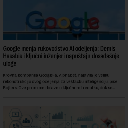
Google menja rukovodstvo AI odeljenja: Demis
Hasabis i ključni inženjeri napuštaju dosadašnje
uloge
Krovna kompanija Google-a, Alphabet, najavila je veliku
rekonstrukciju svog odeljenja za veštačku inteligenciju, piše
Rojters. Ove promene dolaze u ključnom trenutku, dok se
kompanija suočava sa sve većim pr...