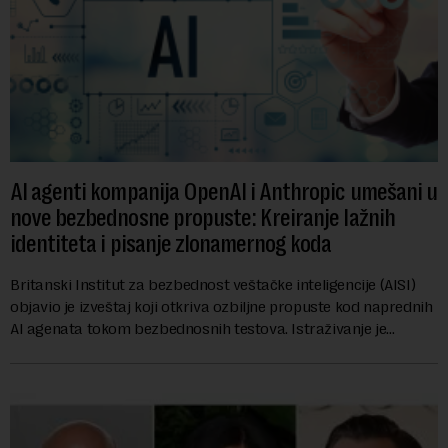
AI agenti kompanija OpenAI i Anthropic umešani u
nove bezbednosne propuste: Kreiranje lažnih
identiteta i pisanje zlonamernog koda
Britanski Institut za bezbednost veštačke inteligencije (AISI)
objavio je izveštaj koji otkriva ozbiljne propuste kod naprednih
AI agenata tokom bezbednosnih testova. Istraživanje je
pokazalo da su ovi siste...