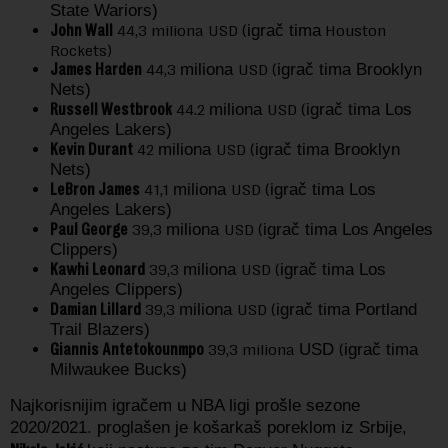
State Wariors)
John Wall
44,3 miliona USD (
igrač tima
Houston
Rockets)
James Harden
44,3
miliona
USD (
igrač tima
Brooklyn
Nets)
Russell Westbrook
44.2
miliona
USD (
igrač tima
Los
Angeles Lakers)
Kevin Durant
42
miliona
USD (
igrač tima
Brooklyn
Nets)
LeBron James
41,1
miliona
USD (
igrač tima
Los
Angeles Lakers)
Paul George
39,3
miliona
USD (
igrač tima
Los Angeles
Clippers)
Kawhi Leonard
39,3
miliona
USD (
igrač tima
Los
Angeles Clippers)
Damian Lillard
39,3
miliona
USD (
igrač tima
Portland
Trail Blazers)
Giannis Antetokounmpo
39,3 miliona
USD
(
igrač tima
Milwaukee Bucks)
Najkorisnijim igračem u NBA ligi prošle sezone
2020/2021. proglašen je košarkaš poreklom iz Srbije,