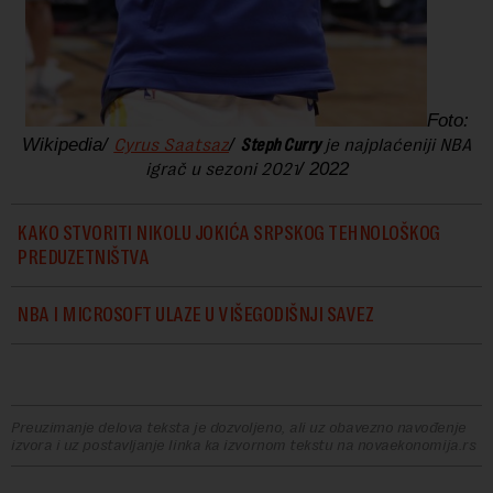
Foto:
Wikipedia/
Cyrus Saatsaz
/
Steph Curry
je najplaćeniji NBA
igrač u sezoni 2021
/ 2022
KAKO STVORITI NIKOLU JOKIĆA SRPSKOG TEHNOLOŠKOG
PREDUZETNIŠTVA
NBA I MICROSOFT ULAZE U VIŠEGODIŠNJI SAVEZ
Preuzimanje delova teksta je dozvoljeno, ali uz obavezno navođenje
izvora i uz postavljanje linka ka izvornom tekstu na novaekonomija.rs