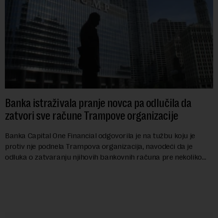
Banka istraživala pranje novca pa odlučila da
zatvori sve račune Trampove organizacije
Banka Capital One Financial odgovorila je na tužbu koju je
protiv nje podnela Trampova organizacija, navodeći da je
odluka o zatvaranju njihovih bankovnih računa pre nekoliko
godina doneta isključivo nakon d...