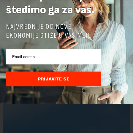
štedimo ga za vas.
NAJVREDNIJE OD NOVE
EKONOMIJE STIŽE U VAŠ MEJL.
PRIJAVITE SE
POVEZANI SADRŽAJI