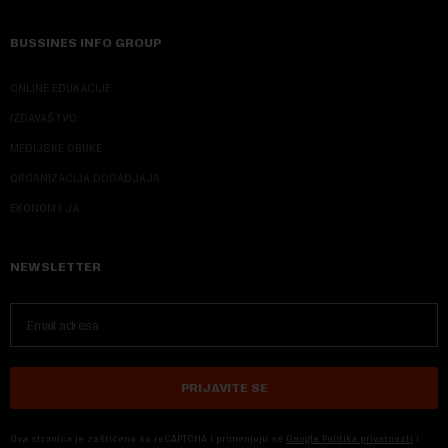
BUSSINES INFO GROUP
ONLINE EDUKACIJE
IZDAVAŠTVO
MEDIJSKE OBUKE
ORGANIZACIJA DOGADJAJA
EKONOM I JA
NEWSLETTER
PRIJAVITE SE
Ova stranica je zaštićena sa reCAPTCHA i primenjuju se
Google Politika privatnosti
i