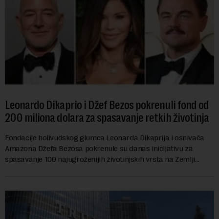
Leonardo Dikaprio i Džef Bezos pokrenuli fond od
200 miliona dolara za spasavanje retkih životinja
Fondacije holivudskog glumca Leonarda Dikaprija i osnivača
Amazona Džefa Bezosa pokrenule su danas inicijativu za
spasavanje 100 najugroženijih životinjskih vrsta na Zemlji
vrednu 200 miliona dolara.Fond...