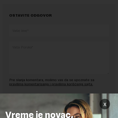
OSTAVITE ODGOVOR
Pre slanja komentara, molimo vas da se upoznate sa
pravilima komentarisanja i pravilima korišćenja sajta.
Sajt je zaštićen pomocu reCaptcha i Google.
Google Politika
Privatnosti
i
Google Uslovi Korišćenja
su primenjeni.
x
Vreme je novac,