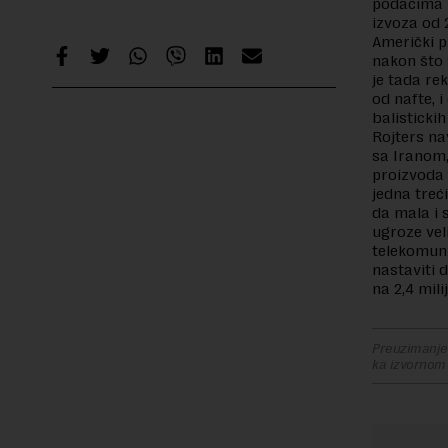
podacima n
izvoza od 
Američki p
nakon što 
je tada re
od nafte, 
balisticki
Rojters na
sa Iranom,
proizvoda 
jedna treć
da mala i 
ugroze vel
telekomuni
nastaviti 
na 2,4 mili
Preuzimanje 
ka izvornom