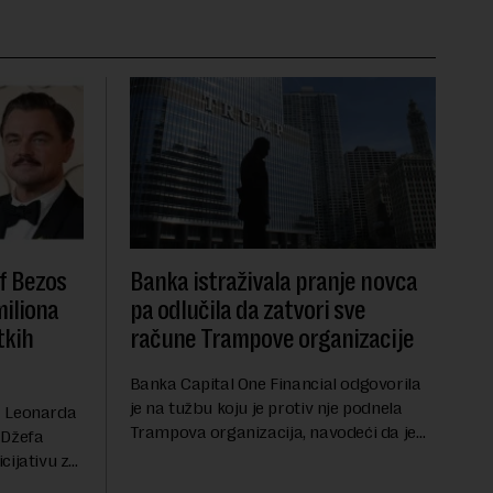
f Bezos
Banka istraživala pranje novca
miliona
pa odlučila da zatvori sve
tkih
račune Trampove organizacije
Banka Capital One Financial odgovorila
je na tužbu koju je protiv nje podnela
a Leonarda
Trampova organizacija, navodeći da je
 Džefa
odluka o zatvaranju njihovih bankovnih
cijativu za
računa pre nekoliko godina doneta
h