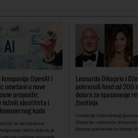
i kompanija OpenAI i
Leonardo Dikaprio i Dže
c umešani u nove
pokrenuli fond od 200 
osne propuste:
dolara za spasavanje re
 lažnih identiteta i
životinja
zlonamernog koda
Fondacije holivudskog glumc
Dikaprija i osnivača Amazona
nstitut za bezbednost
Bezosa pokrenule su danas ini
eligencije (AISI) objavio je
spasavanje 100 najugroženiji
ji otkriva ozbiljne propuste