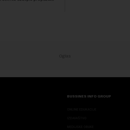
životinjskih vrsta na Zemlji v
nih AI agenata tokom
miliona dolara.Fond...
h testova. Istraživanje je
su ovi siste...
BUSSINES INFO GROUP
ONLINE EDUKACIJE
IZDAVAŠTVO
MEDIJSKE OBUKE