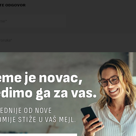
TE ODGOVOR
eme je novac,
nja komentara, molimo vas da se upoznate sa
pravilima komentarisanja i p
ja sajta.
dimo ga za vas.
 zaštićen pomocu reCaptcha i Google.
Google Politika Privatnosti
i
Google
nja
su primenjeni.
EDNIJE OD NOVE
MIJE STIŽE U VAŠ MEJL.