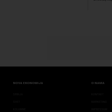
trenutku, dok se kompanija suočava sa
kod napred
sve većim pr...
bezbednosni
pokazalo da 
NOVA EKONOMIJA
O NAMA
SRBIJA
KONTAKT
SVET
MARKETING
KOLUMNE
IMPRESSUM