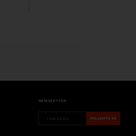
isključivo nakon d...
rednu 200
NEWSLETTER
PRIJAVITE SE