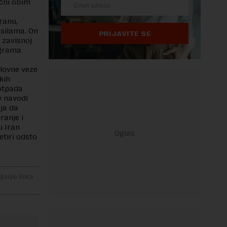
ečni obim
ranu,
 silama. On
PRIJAVITE SE
, zavisnoj
ograma
slovne veze
kih
 otpada
e navodi
ija da
ranje i
u Iran
etiri odsto
janje linka