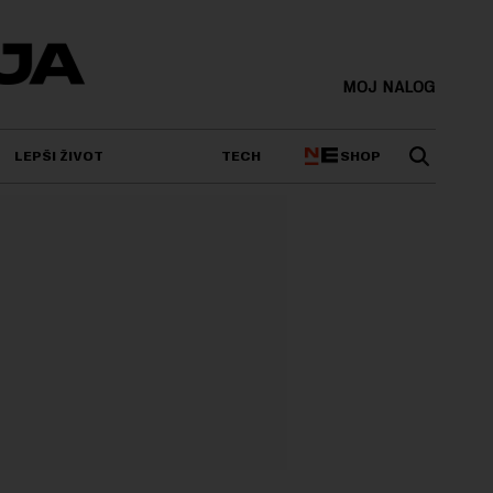
MOJ NALOG
SHOP
LEPŠI ŽIVOT
TECH