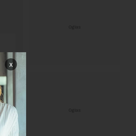
x
ravilima
 Uslovi