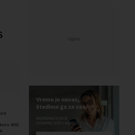
s
Vreme je novac,
štedimo ga za vas.
pre
NAJVREDNIJE OD NOVE
EKONOMIJE STIŽE U VAŠ MEJL.
skoro 400
ma