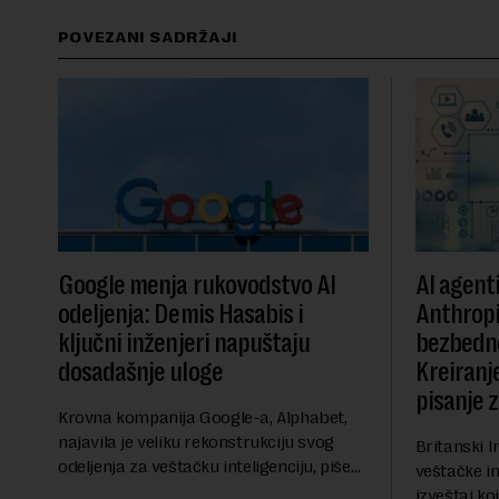
POVEZANI SADRŽAJI
Google menja rukovodstvo AI
AI agent
odeljenja: Demis Hasabis i
Anthropi
ključni inženjeri napuštaju
bezbedn
dosadašnje uloge
Kreiranje
pisanje 
Krovna kompanija Google-a, Alphabet,
najavila je veliku rekonstrukciju svog
Britanski I
odeljenja za veštačku inteligenciju, piše
veštačke int
Rojters. Ove promene dolaze u ključnom
izveštaj ko