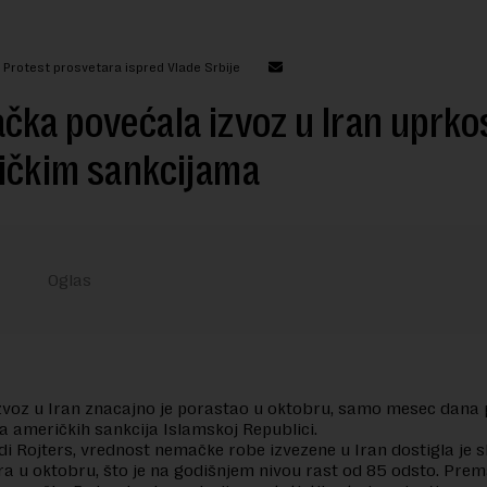
 Protest prosvetara ispred Vlade Srbije
ka povećala izvoz u Iran uprko
ičkim sankcijama
voz u Iran znacajno je porastao u oktobru, samo mesec dana 
a američkih sankcija Islamskoj Republici.
i Rojters, vrednost nemačke robe izvezene u Iran dostigla je 
ra u oktobru, što je na godišnjem nivou rast od 85 odsto. Pre