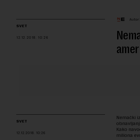
Autor:
SVET
Nemač
12.12.2018.
10:26
amer
Nemački iz
SVET
obnavljanj
Kako navod
12.12.2018.
10:26
miliona ev