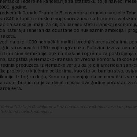
emačke Federalne kancelarije za statistiku, to je najveći mes
2009. godine.
redsednik Donald Tramp je 5. novembra obnovio sankcije Tehe
su SAD istupile iz nuklearnog sporazuma sa Iranom i svetskim
kao da sankcije imaju za cilj da nanesu štetu iranskoj ekonomiji
i da nateraju Teheran da odustane od nuklearnih ambicija i pr
h raketa.
vodi da oko 1.000 nemačkih malih i srednjih preduzeća ima po
 gde su osnovale i 130 svojih ogranaka. Polovinu izvoza nemač
u Iran čine hemikalije, dok na mašine i opremu za postrojenja
ina, saopštila je Nemacko-iranska privredna komora. Takođe s
srednja preduzeća iz Nemačke veruju da je cilj američkih sankc
ike projekte u ključnim sektorima, kao što su bankarstvo, osigu
kacije. Iz tog razloga, Komora procenjuje da ce nemački izvoz 
da raste, budući da je za deset meseci ove godine porastao za č
jarde evra.
delova teksta je dozvoljeno, ali uz obavezno navođenje izvora i uz postavl
 tekstu na novaekonomija.rs