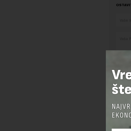
OSTAVI
Vr
Pre sla
korišćen
šte
Sajt je
Korišće
NAJVR
EKONO