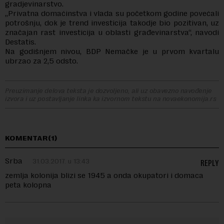
gradjevinarstvo.
„Privatna domaćinstva i vlada su početkom godine povećali
potrošnju, dok je trend investicija takodje bio pozitivan, uz
značajan rast investicija u oblasti građevinarstva“, navodi
Destatis.
Na godišnjem nivou, BDP Nemačke je u prvom kvartalu
ubrzao za 2,5 odsto.
Preuzimanje delova teksta je dozvoljeno, ali uz obavezno navođenje
izvora i uz postavljanje linka ka izvornom tekstu na novaekonomija.rs
KOMENTAR(1)
Srba
31.03.2017. u 13:43
REPLY
zemlja kolonija blizi se 1945 a onda okupatori i domaca
peta kolopna