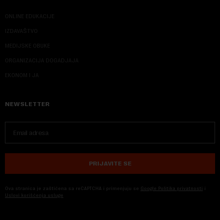
ONLINE EDUKACIJE
IZDAVAŠTVO
MEDIJSKE OBUKE
ORGANIZACIJA DOGADJAJA
EKONOM I JA
NEWSLETTER
PRIJAVITE SE
Ova stranica je zaštićena sa reCAPTCHA i primenjuju se
Google Politika privatnosti
i
Uslovi korišćenja usluge