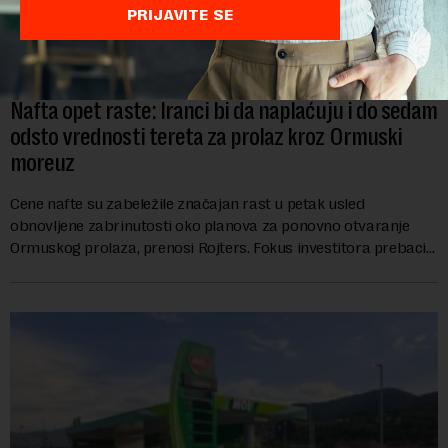
PRIJAVITE SE
Nafta opet raste: Iranci bi da naplaćuju i do sedam
odsto vrednosti tereta za prolaz kroz Ormuski
moreuz
Cene nafte su zabeležile značajan rast u petak usled
obnovljene zabrinutosti oko planova za ponovno otvaranje
Ormuskog prolaza, prenosi Rojters. Fokus investitora prebacio
se na predloge Irana i Omana koji b...