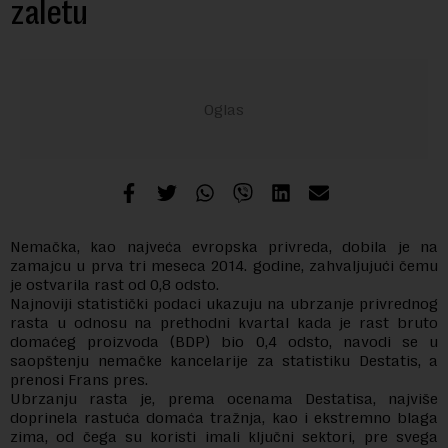
zaletu
Nemačka, kao najveća evropska privreda, dobila je na
zamajcu u prva tri meseca 2014. godine, zahvaljujući čemu
je ostvarila rast od 0,8 odsto.
Najnoviji statistički podaci ukazuju na ubrzanje privrednog
rasta u odnosu na prethodni kvartal kada je rast bruto
domaćeg proizvoda (BDP) bio 0,4 odsto, navodi se u
saopštenju nemačke kancelarije za statistiku Destatis, a
prenosi Frans pres.
Ubrzanju rasta je, prema ocenama Destatisa, najviše
doprinela rastuća domaća tražnja, kao i ekstremno blaga
zima, od čega su koristi imali ključni sektori, pre svega