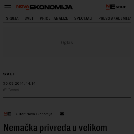
SHOP
SRBIJA
SVET
PRIČE I ANALIZE
SPECIJALI
PRESS AKADEMIJA
SVET
30.05.2014.
14:14
Tanjug
Autor: Nova Ekonomija
Nemačka privreda u velikom