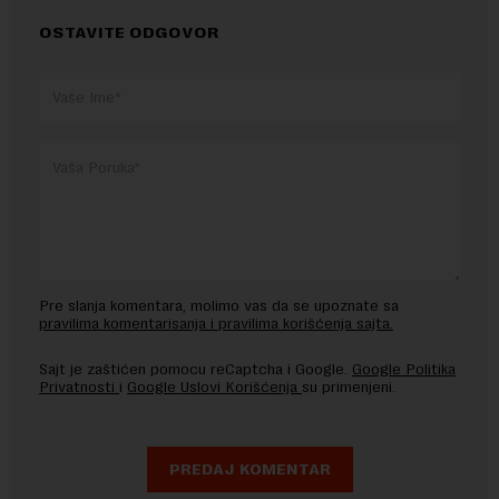
OSTAVITE ODGOVOR
Pre slanja komentara, molimo vas da se upoznate sa
pravilima komentarisanja i pravilima korišćenja sajta.
Sajt je zaštićen pomocu reCaptcha i Google.
Google Politika
Privatnosti
i
Google Uslovi Korišćenja
su primenjeni.