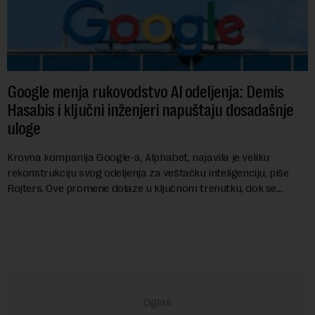
Google menja rukovodstvo AI odeljenja: Demis
Hasabis i ključni inženjeri napuštaju dosadašnje
uloge
Krovna kompanija Google-a, Alphabet, najavila je veliku
rekonstrukciju svog odeljenja za veštačku inteligenciju, piše
Rojters. Ove promene dolaze u ključnom trenutku, dok se
kompanija suočava sa sve većim pr...