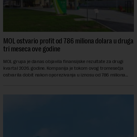
MOL ostvario profit od 786 miliona dolara u druga
tri meseca ove godine
MOL grupa je danas objavila finansijske rezultate za drugi
kvartal 2026. godine. Kompanija je tokom ovog tromesečja
ostvarila dobit nakon oporezivanja u iznosu od 786 miliona
američkih dolara. Rezultatima su...