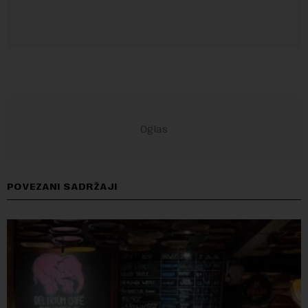
POVEZANI SADRŽAJI