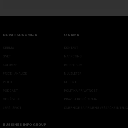
NOVA EKONOMIJA
O NAMA
SRBIJA
KONTAKT
SVET
MARKETING
KOLUMNE
IMPRESSUM
PRIČE I ANALIZE
NJUZLETER
VIDEO
KLIJENTI
PODCAST
POLITIKA PRIVATNOSTI
ODRŽIVOST
PRAVILA KORIŠĆENJA
LEPŠI ŽIVOT
SMERNICE ZA PRIMENU VEŠTAČKE INTELI
BUSSINES INFO GROUP