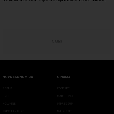
američkih dolara. Rezultatima su...
NOVA EKONOMIJA
O NAMA
SRBIJA
KONTAKT
SVET
MARKETING
KOLUMNE
IMPRESSUM
PRIČE I ANALIZE
NJUZLETER