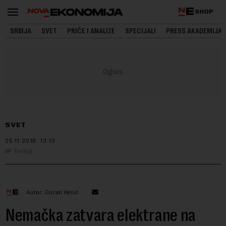
SHOP
SRBIJA
SVET
PRIČE I ANALIZE
SPECIJALI
PRESS AKADEMIJA
SVET
25.11.2018.
13:13
Tanjug
Autor: Goran Vesić
Nemačka zatvara elektrane na