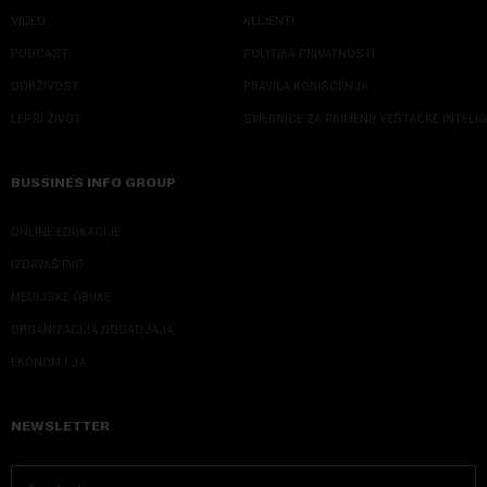
VIDEO
KLIJENTI
PODCAST
POLITIKA PRIVATNOSTI
ODRŽIVOST
PRAVILA KORIŠĆENJA
LEPŠI ŽIVOT
SMERNICE ZA PRIMENU VEŠTAČKE INTELI
BUSSINES INFO GROUP
ONLINE EDUKACIJE
IZDAVAŠTVO
MEDIJSKE OBUKE
ORGANIZACIJA DOGADJAJA
EKONOM I JA
NEWSLETTER