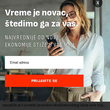
x
troškove, piše britanski list Gardijan.Indeks cena
prehrambenih proiz...
Vreme je novac,
štedimo ga za vas.
NAJVREDNIJE OD NOVE
EKONOMIJE STIŽE U VAŠ MEJL.
PRIJAVITE SE
Belgija najveći izvoznik piva u EU
Belgija je prošle godine izvezla u zemlje u i van EU 1,5 milijardi
litara piva sa alkoholom i bila je najveći izvoznik u bloku,
saopštio je Eurostat povodom Međunarodnog dana piva koji