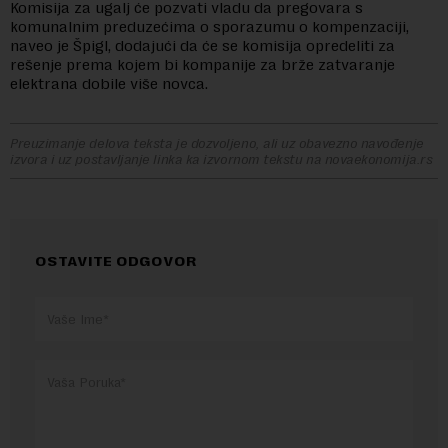
Komisija za ugalj će pozvati vladu da pregovara s
komunalnim preduzećima o sporazumu o kompenzaciji,
naveo je Špigl, dodajući da će se komisija opredeliti za
rešenje prema kojem bi kompanije za brže zatvaranje
elektrana dobile više novca.
Preuzimanje delova teksta je dozvoljeno, ali uz obavezno navođenje
izvora i uz postavljanje linka ka izvornom tekstu na novaekonomija.rs
OSTAVITE ODGOVOR