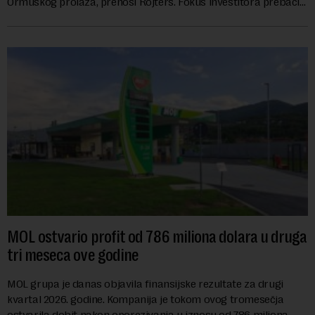
Ormuskog prolaza, prenosi Rojters. Fokus investitora prebacio
se na predloge Irana i Omana koji b...
MOL ostvario profit od 786 miliona dolara u druga
tri meseca ove godine
MOL grupa je danas objavila finansijske rezultate za drugi
kvartal 2026. godine. Kompanija je tokom ovog tromesečja
ostvarila dobit nakon oporezivanja u iznosu od 786 miliona