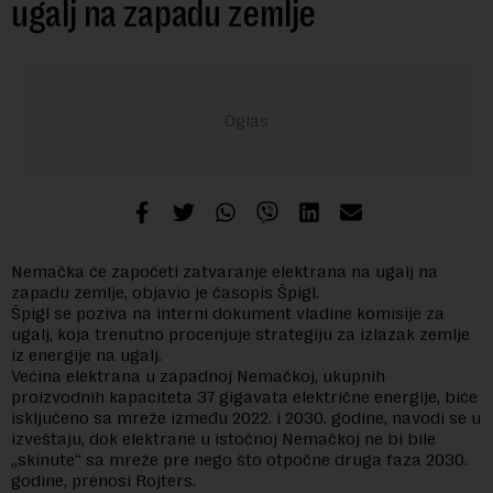
ugalj na zapadu zemlje
Nemačka će započeti zatvaranje elektrana na ugalj na
zapadu zemlje, objavio je časopis Špigl.
Špigl se poziva na interni dokument vladine komisije za
ugalj, koja trenutno procenjuje strategiju za izlazak zemlje
iz energije na ugalj.
Većina elektrana u zapadnoj Nemačkoj, ukupnih
proizvodnih kapaciteta 37 gigavata električne energije, biće
isključeno sa mreže između 2022. i 2030. godine, navodi se u
izveštaju, dok elektrane u istočnoj Nemačkoj ne bi bile
„skinute“ sa mreže pre nego što otpočne druga faza 2030.
godine, prenosi Rojters.