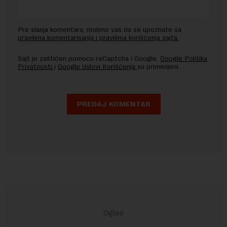
Pre slanja komentara, molimo vas da se upoznate sa
pravilima komentarisanja i pravilima korišćenja sajta.
Sajt je zaštićen pomocu reCaptcha i Google.
Google Politika
Privatnosti
i
Google Uslovi Korišćenja
su primenjeni.