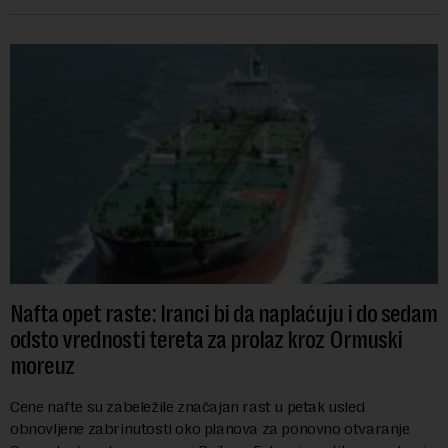
se obeležava danas. ...
Nafta opet raste: Iranci bi da naplaćuju i do sedam
odsto vrednosti tereta za prolaz kroz Ormuski
moreuz
Cene nafte su zabeležile značajan rast u petak usled
obnovljene zabrinutosti oko planova za ponovno otvaranje