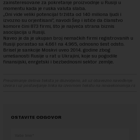
zainsteresovane za pokretanje proizvodnje u Rusiji u
momentu kada je ruska valuta slaba.
„Oni vide veliki potencijal tržišta od 140 miliona ljudi i
izvozno su orjentisani“, navodi Šep i ističe da članstvo
komore čini 873 firmi, što je najveća strana biznis
asocijacija u Rusiji.
Naveo je da je ukupan broj nemačkih firmi registrovanih u
Rusiji porastao sa 4.661 na 4.965, odnosno šest odsto.
Brisel je sankcije Moskvi uveo 2014. godine zbog
umešanosti Rusije u rat u Ukrajini, koje su pogodile
finansijski, enrgetski i bezbednosni sektor zemlje.
Preuzimanje delova teksta je dozvoljeno, ali uz obavezno navođenje
izvora i uz postavljanje linka ka izvornom tekstu na novaekonomija.rs
OSTAVITE ODGOVOR