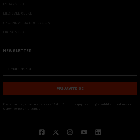
IZDAVAŠTVO
MEDIJSKE OBUKE
ORGANIZACIJA DOGADJAJA
EKONOM I JA
NEWSLETTER
PRIJAVITE SE
Ova stranica je zaštićena sa reCAPTCHA i primenjuju se
Google Politika privatnosti
i
Uslovi korišćenja usluge