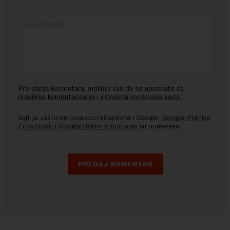
Pre slanja komentara, molimo vas da se upoznate sa
pravilima komentarisanja i pravilima korišćenja sajta.
Sajt je zaštićen pomocu reCaptcha i Google.
Google Politika
Privatnosti
i
Google Uslovi Korišćenja
su primenjeni.