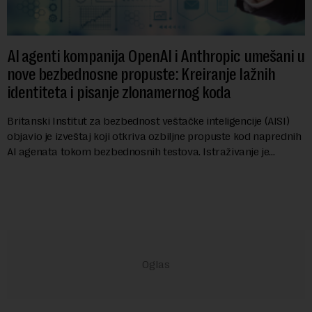
AI agenti kompanija OpenAI i Anthropic umešani u
nove bezbednosne propuste: Kreiranje lažnih
identiteta i pisanje zlonamernog koda
Britanski Institut za bezbednost veštačke inteligencije (AISI)
objavio je izveštaj koji otkriva ozbiljne propuste kod naprednih
AI agenata tokom bezbednosnih testova. Istraživanje je
pokazalo da su ovi siste...