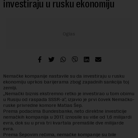
investiraju u rusku ekonomiju
Nemačke kompanije nastavile su da investiraju u rusku
ekonomiju uprkos barijerama zbog zapadnih sankcija toj
zemlji.
„Nemački biznis ekstremno retko je investirao u tom obimu
u Rusiju od raspada SSSR-a“, izjavio je prvi čovek Nemačko-
ruske privredne komore Matias Šep.
Prema podacima Bundesbanke, neto direktne investicije
nemačkih kompanija u 2017. iznosile su više od 1,6 milijardi
evra, dok su u prva tri kvartala premašile dve milijarde
evra.
Prema Šepovim rečima, nemačke kompanije su bile