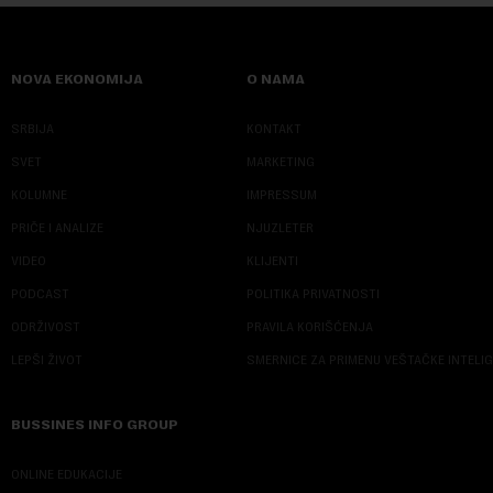
NOVA EKONOMIJA
O NAMA
SRBIJA
KONTAKT
SVET
MARKETING
KOLUMNE
IMPRESSUM
PRIČE I ANALIZE
NJUZLETER
VIDEO
KLIJENTI
PODCAST
POLITIKA PRIVATNOSTI
ODRŽIVOST
PRAVILA KORIŠĆENJA
LEPŠI ŽIVOT
SMERNICE ZA PRIMENU VEŠTAČKE INTELI
BUSSINES INFO GROUP
ONLINE EDUKACIJE