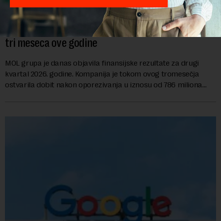
MOL ostvario profit od 786 miliona dolara u druga
tri meseca ove godine
MOL grupa je danas objavila finansijske rezultate za drugi
kvartal 2026. godine. Kompanija je tokom ovog tromesečja
ostvarila dobit nakon oporezivanja u iznosu od 786 miliona
američkih dolara. Rezultatima su...