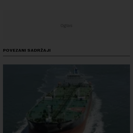
POVEZANI SADRŽAJI