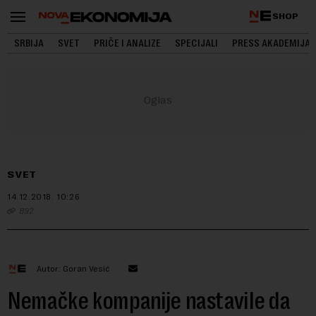
SHOP
SRBIJA
SVET
PRIČE I ANALIZE
SPECIJALI
PRESS AKADEMIJA
SVET
14.12.2018.
10:26
B92
Autor: Goran Vesić
Nemačke kompanije nastavile da