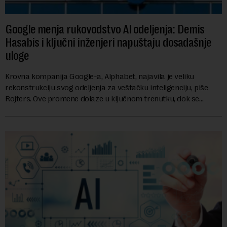
Google menja rukovodstvo AI odeljenja: Demis
Hasabis i ključni inženjeri napuštaju dosadašnje
uloge
Krovna kompanija Google-a, Alphabet, najavila je veliku
rekonstrukciju svog odeljenja za veštačku inteligenciju, piše
Rojters. Ove promene dolaze u ključnom trenutku, dok se
kompanija suočava sa sve većim pr...