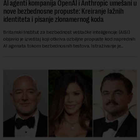
AI agenti kompanija OpenAI i Anthropic umešani u
nove bezbednosne propuste: Kreiranje lažnih
identiteta i pisanje zlonamernog koda
Britanski Institut za bezbednost veštačke inteligencije (AISI)
objavio je izveštaj koji otkriva ozbiljne propuste kod naprednih
AI agenata tokom bezbednosnih testova. Istraživanje je
pokazalo da su ovi siste...