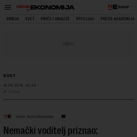
SHOP
SRBIJA
SVET
PRIČE I ANALIZE
SPECIJALI
PRESS AKADEMIJA
SVET
19.03.2015.
10:48
Tanjug
Autor: Nova Ekonomija
Nemački voditelj priznao: