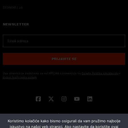
EKONOM I JA
NEWSLETTER
PRIJAVITE SE
Ova stranica je zaštićena sa reCAPTCHA i primenjuju se
Google Politika privatnosti
i
Uslovi korišćenja usluge
Koristimo kolačiće kako bismo osigurali da vam pružimo najbolje
iskustvo na našoj veb stranici. Ako nastavite da koristite ovaj