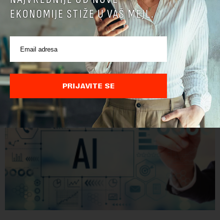
Hasabis i ključni inženjeri napuštaju dosadašnje
EKONOMIJE STIŽE U VAŠ MEJL.
uloge
Krovna kompanija Google-a, Alphabet, najavila je veliku
rekonstrukciju svog odeljenja za veštačku inteligenciju, piše
Rojters. Ove promene dolaze u ključnom trenutku, dok se
kompanija suočava sa sve većim pr...
PRIJAVITE SE