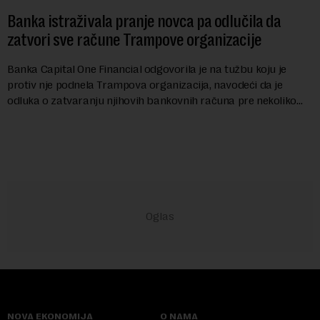
Banka istraživala pranje novca pa odlučila da
zatvori sve račune Trampove organizacije
Banka Capital One Financial odgovorila je na tužbu koju je
protiv nje podnela Trampova organizacija, navodeći da je
odluka o zatvaranju njihovih bankovnih računa pre nekoliko
godina doneta isključivo nakon d...
NOVA EKONOMIJA
O NAMA