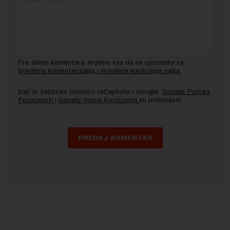
Pre slanja komentara, molimo vas da se upoznate sa
pravilima komentarisanja i pravilima korišćenja sajta.
Sajt je zaštićen pomocu reCaptcha i Google.
Google Politika
Privatnosti
i
Google Uslovi Korišćenja
su primenjeni.