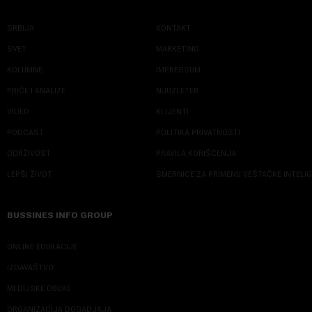
SRBIJA
KONTAKT
SVET
MARKETING
KOLUMNE
IMPRESSUM
PRIČE I ANALIZE
NJUZLETER
VIDEO
KLIJENTI
PODCAST
POLITIKA PRIVATNOSTI
ODRŽIVOST
PRAVILA KORIŠĆENJA
LEPŠI ŽIVOT
SMERNICE ZA PRIMENU VEŠTAČKE INTELI
BUSSINES INFO GROUP
ONLINE EDUKACIJE
IZDAVAŠTVO
MEDIJSKE OBUKE
ORGANIZACIJA DOGADJAJA