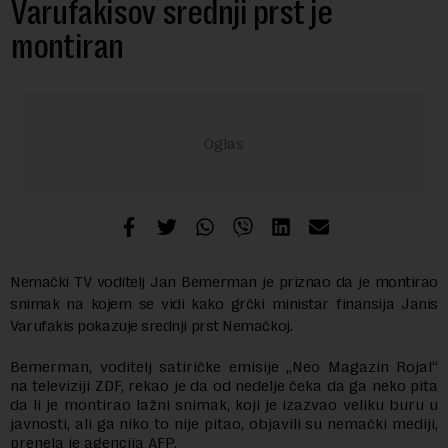
Varufakisov srednji prst je
montiran
Nemački TV voditelj Jan Bemerman je priznao da je montirao
snimak na kojem se vidi kako grčki ministar finansija Janis
Varufakis pokazuje srednji prst Nemačkoj.
Bemerman, voditelj satiričke emisije „Neo Magazin Rojal“
na televiziji ZDF, rekao je da od nedelje čeka da ga neko pita
da li je montirao lažni snimak, koji je izazvao veliku buru u
javnosti, ali ga niko to nije pitao, objavili su nemački mediji,
prenela je agencija AFP.