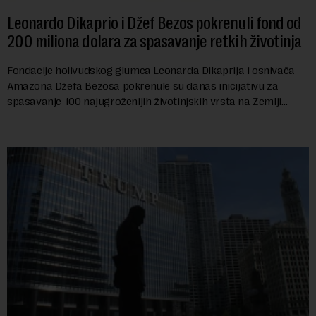
Leonardo Dikaprio i Džef Bezos pokrenuli fond od
200 miliona dolara za spasavanje retkih životinja
Fondacije holivudskog glumca Leonarda Dikaprija i osnivača
Amazona Džefa Bezosa pokrenule su danas inicijativu za
spasavanje 100 najugroženijih životinjskih vrsta na Zemlji
vrednu 200 miliona dolara.Fond...