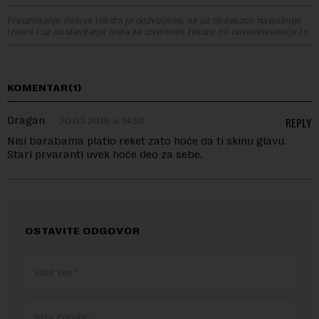
Preuzimanje delova teksta je dozvoljeno, ali uz obavezno navođenje
izvora i uz postavljanje linka ka izvornom tekstu na novaekonomija.rs
KOMENTAR(1)
Dragan
20.03.2019. u 14:58
REPLY
Nisi barabama platio reket zato hoće da ti skinu glavu.
Stari prvaranti uvek hoće deo za sebe.
OSTAVITE ODGOVOR