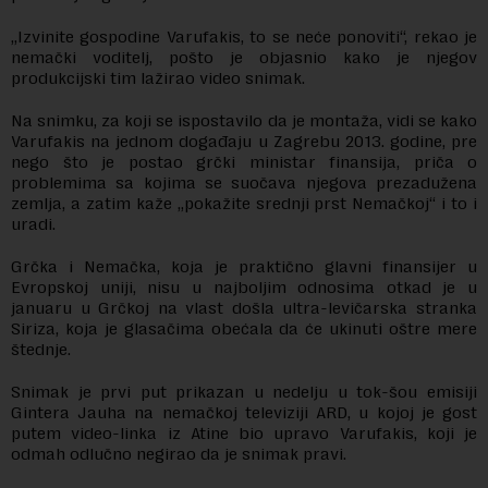
„Izvinite gospodine Varufakis, to se neće ponoviti“, rekao je
nemački voditelj, pošto je objasnio kako je njegov
produkcijski tim lažirao video snimak.
Na snimku, za koji se ispostavilo da je montaža, vidi se kako
Varufakis na jednom događaju u Zagrebu 2013. godine, pre
nego što je postao grčki ministar finansija, priča o
problemima sa kojima se suočava njegova prezadužena
zemlja, a zatim kaže „pokažite srednji prst Nemačkoj“ i to i
uradi.
Grčka i Nemačka, koja je praktično glavni finansijer u
Evropskoj uniji, nisu u najboljim odnosima otkad je u
januaru u Grčkoj na vlast došla ultra-levičarska stranka
Siriza, koja je glasačima obećala da će ukinuti oštre mere
štednje.
Snimak je prvi put prikazan u nedelju u tok-šou emisiji
Gintera Jauha na nemačkoj televiziji ARD, u kojoj je gost
putem video-linka iz Atine bio upravo Varufakis, koji je
odmah odlučno negirao da je snimak pravi.