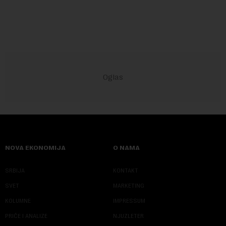
robu iz 59 zemalja sveta, uključujući ...
NOVA EKONOMIJA
O NAMA
SRBIJA
KONTAKT
SVET
MARKETING
KOLUMNE
IMPRESSUM
PRIČE I ANALIZE
NJUZLETER