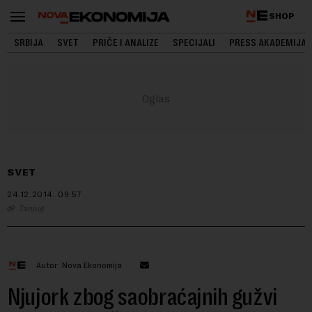
SHOP
SRBIJA
SVET
PRIČE I ANALIZE
SPECIJALI
PRESS AKADEMIJA
SVET
24.12.2014.
09:57
Tanjug
Autor: Nova Ekonomija
Njujork zbog saobraćajnih gužvi