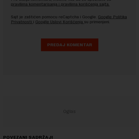
pravilima komentarisanja i pravilima korišćenja sajta.
Sajt je zaštićen pomocu reCaptcha i Google.
Google Politika
Privatnosti
i
Google Uslovi Korišćenja
su primenjeni.
POVEZANI SADRŽAJI