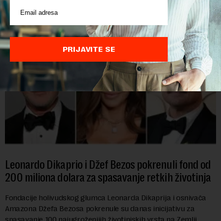
AI agenata tokom bezbednosnih testova. Istraživanje je
pokazalo da su ovi siste...
PRIJAVITE SE
Leonardo Dikaprio i Džef Bezos pokrenuli fond od
200 miliona dolara za spasavanje retkih životinja
Fondacije holivudskog glumca Leonarda Dikaprija i osnivača
Amazona Džefa Bezosa pokrenule su danas inicijativu za
spasavanje 100 najugroženijih životinjskih vrsta na Zemlji