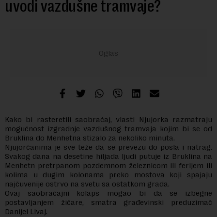
uvodi vazdušne tramvaje?
Kako bi rasteretili saobraćaj, vlasti Njujorka razmatraju
mogućnost izgradnje vazdušnog tramvaja kojim bi se od
Bruklina do Menhetna stizalo za nekoliko minuta.
Njujorčanima je sve teže da se prevezu do posla i natrag.
Svakog dana na desetine hiljada ljudi putuje iz Bruklina na
Menhetn pretrpanom pozdemnom železnicom ili ferijem ili
kolima u dugim kolonama preko mostova koji spajaju
najčuvenije ostrvo na svetu sa ostatkom grada.
Ovaj saobraćajni kolaps mogao bi da se izbegne
postavljanjem žičare, smatra građevinski preduzimač
Danijel Livaj.