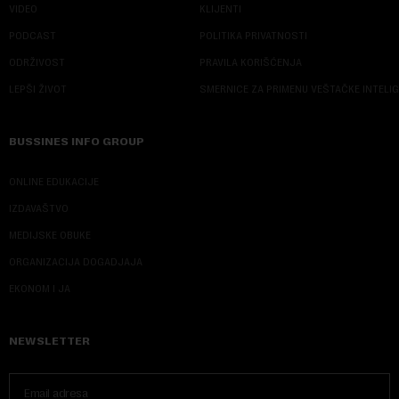
VIDEO
KLIJENTI
PODCAST
POLITIKA PRIVATNOSTI
ODRŽIVOST
PRAVILA KORIŠĆENJA
LEPŠI ŽIVOT
SMERNICE ZA PRIMENU VEŠTAČKE INTELI
BUSSINES INFO GROUP
ONLINE EDUKACIJE
IZDAVAŠTVO
MEDIJSKE OBUKE
ORGANIZACIJA DOGADJAJA
EKONOM I JA
NEWSLETTER