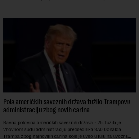
godina doneta isključivo nakon d...
Pola američkih saveznih država tužilo Trampovu
administraciju zbog novih carina
Ravno polovina američkih saveznih država - 25, tužila je
Vhovnom sudu administraciju predsednika SAD Donalda
Trampa zbog najnovijih carina koje je uveo u julu na uvoznu