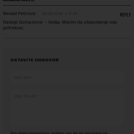
Nenad Petrovic
08.06.2018. u 17:35
REPLY
Radoje Domanovic – Vodja. Mislim da objasnjenje nije
potrebno.
OSTAVITE ODGOVOR
Pre slanja komentara, molimo vas da se upoznate sa