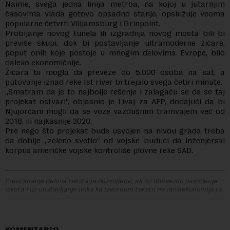
Naime, svega jedna linija metroa, na kojoj u jutarnjim
časovima vlada gotovo opsadno stanje, opslužuje veoma
popularne četvrti Vilijamsburg i Grinpoint.
Probijanje novog tunela ili izgradnja novog mosta bili bi
previše skupi, dok bi postavljanje ultramoderne žičare,
poput onih koje postoje u mnogim delovima Evrope, bilo
daleko ekonomičnije.
Žičara bi mogla da preveze do 5.000 osoba na sat, a
putovanje iznad reke Ist river bi trejalo svega četiri minute.
„Smatram da je to najbolje rešenje i zalagaću se da se taj
projekat ostvari“, objasnio je Livaj za AFP, dodajući da bi
Njujorčani mogli da se voze vazdušnim tramvajem već od
2018. ili najkasnije 2020.
Pre nego što projekat bude usvojen na nivou grada treba
da dobije „zeleno svetlo“ od vojske budući da inženjerski
korpus američke vojske kontroliše plovne reke SAD.
Preuzimanje delova teksta je dozvoljeno, ali uz obavezno navođenje
izvora i uz postavljanje linka ka izvornom tekstu na novaekonomija.rs
KOMENTAR(1)