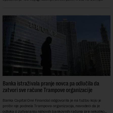
vrednu 200 miliona dolara.Fond...
Banka istraživala pranje novca pa odlučila da
zatvori sve račune Trampove organizacije
Banka Capital One Financial odgovorila je na tužbu koju je
protiv nje podnela Trampova organizacija, navodeći da je
odluka o zatvaranju njihovih bankovnih računa pre nekoliko