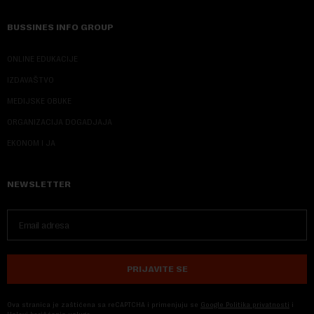
BUSSINES INFO GROUP
ONLINE EDUKACIJE
IZDAVAŠTVO
MEDIJSKE OBUKE
ORGANIZACIJA DOGADJAJA
EKONOM I JA
NEWSLETTER
PRIJAVITE SE
Ova stranica je zaštićena sa reCAPTCHA i primenjuju se
Google Politika privatnosti
i