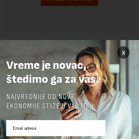
x
Vreme je novac,
štedimo ga za vas.
POVEZANI SADRŽAJI
NAJVREDNIJE OD NOVE
EKONOMIJE STIŽE U VAŠ MEJL.