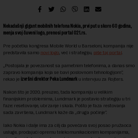
Nekadašnji gigant mobilnih telefona Nokia, prvi put u skoro 60 godina,
menja svoj čuveni logo, prenosi portal 021.rs.
Pre početka kongresa Mobile World u Barseloni, kompanija nije
predstavila samo
novi logo
, već i strategiju,
piše taj portal
.
„Postojala je povezanost sa pametnim telefonima, a danas smo
zapravo kompanija koja se bavi poslovnom tehnologijom“,
rekao je
izvršni direktor Peka Lundmark
u intervjuu za Rojters.
Nakon što je 2020. preuzeo, tada kompaniju u velikim
finanijskim problemima, Lundmark je postavio strategiju u tri
faze: resetovanje, ubrzanje i skala. Pošto je faza restovanja
sada završena, Lundmark kaže da „druga počinje“.
Iako Nokia i dalje ima za cilj da povećava svoj posao pružaoca
usluge, prodajući opremu telekomunikacionim kompanijama,