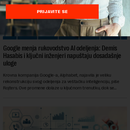
PRIJAVITE SE
Google menja rukovodstvo AI odeljenja: Demis
Hasabis i ključni inženjeri napuštaju dosadašnje
uloge
Krovna kompanija Google-a, Alphabet, najavila je veliku
rekonstrukciju svog odeljenja za veštačku inteligenciju, piše
Rojters. Ove promene dolaze u ključnom trenutku, dok se
kompanija suočava sa sve većim pr...