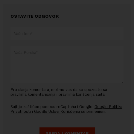
OSTAVITE ODGOVOR
Pre slanja komentara, molimo vas da se upoznate sa
pravilima komentarisanja i pravilima korišćenja sajta.
Sajt je zaštićen pomocu reCaptcha i Google.
Google Politika
Privatnosti
i
Google Uslovi Korišćenja
su primenjeni.