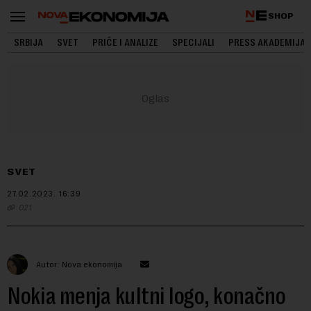
SHOP
SRBIJA
SVET
PRIČE I ANALIZE
SPECIJALI
PRESS AKADEMIJA
SVET
27.02.2023.
16:39
021
Autor: Nova ekonomija
Nokia menja kultni logo, konačno