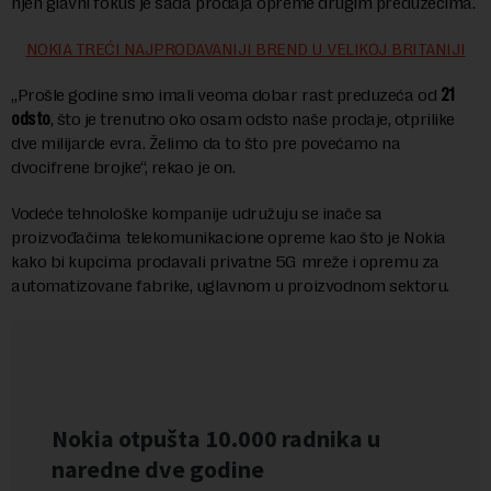
njen glavni fokus je sada prodaja opreme drugim preduzećima.
NOKIA TREĆI NAJPRODAVANIJI BREND U VELIKOJ BRITANIJI
„Prošle godine smo imali veoma dobar rast preduzeća od
21
odsto
, što je trenutno oko osam odsto naše prodaje, otprilike
dve milijarde evra. Želimo da to što pre povećamo na
dvocifrene brojke“, rekao je on.
Vodeće tehnološke kompanije udružuju se inače sa
proizvođačima telekomunikacione opreme kao što je Nokia
kako bi kupcima prodavali privatne 5G mreže i opremu za
automatizovane fabrike, uglavnom u proizvodnom sektoru.