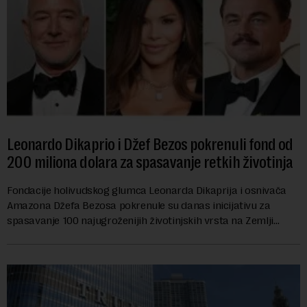
Leonardo Dikaprio i Džef Bezos pokrenuli fond od
200 miliona dolara za spasavanje retkih životinja
Fondacije holivudskog glumca Leonarda Dikaprija i osnivača
Amazona Džefa Bezosa pokrenule su danas inicijativu za
spasavanje 100 najugroženijih životinjskih vrsta na Zemlji
vrednu 200 miliona dolara.Fond...