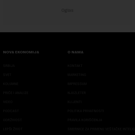
NOVA EKONOMIJA
O NAMA
SRBIJA
KONTAKT
SVET
MARKETING
KOLUMNE
IMPRESSUM
PRIČE I ANALIZE
NJUZLETER
VIDEO
KLIJENTI
PODCAST
POLITIKA PRIVATNOSTI
ODRŽIVOST
PRAVILA KORIŠĆENJA
LEPŠI ŽIVOT
SMERNICE ZA PRIMENU VEŠTAČKE INTELI