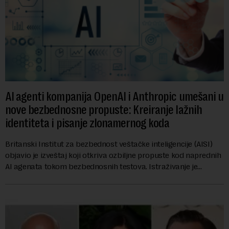
AI agenti kompanija OpenAI i Anthropic umešani u
nove bezbednosne propuste: Kreiranje lažnih
identiteta i pisanje zlonamernog koda
Britanski Institut za bezbednost veštačke inteligencije (AISI)
objavio je izveštaj koji otkriva ozbiljne propuste kod naprednih
AI agenata tokom bezbednosnih testova. Istraživanje je
pokazalo da su ovi siste...