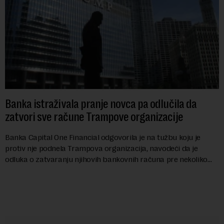
Banka istraživala pranje novca pa odlučila da
zatvori sve račune Trampove organizacije
Banka Capital One Financial odgovorila je na tužbu koju je
protiv nje podnela Trampova organizacija, navodeći da je
odluka o zatvaranju njihovih bankovnih računa pre nekoliko
godina doneta isključivo nakon d...