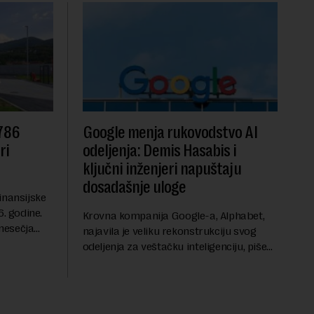
 786
Google menja rukovodstvo AI
ri
odeljenja: Demis Hasabis i
ključni inženjeri napuštaju
dosadašnje uloge
inansijske
6. godine.
Krovna kompanija Google-a, Alphabet,
mesečja
najavila je veliku rekonstrukciju svog
vanja u
odeljenja za veštačku inteligenciju, piše
ih dolara.
Rojters. Ove promene dolaze u ključnom
trenutku, dok se kompanija suočava sa
sve većim pr...