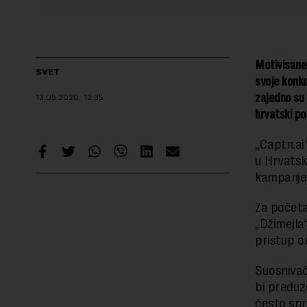
Motivisane
SVET
svoje konku
zajedno su 
13.05.2020.
12:35
hrvatski por
„Captn.ai
u Hrvatsko
kampanje 
Za početa
„Džimejla“
pristup o
Suosnivač
bi preduz
često spr