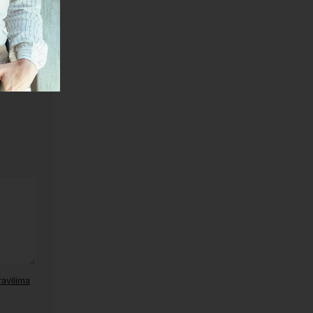
janje linka
ravilima