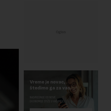
Vreme je novac,
štedimo ga za vas.
NAJVREDNIJE OD NOVE
EKONOMIJE STIŽE U VAŠ MEJL.