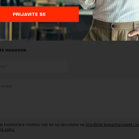
PRIJAVITE SE
delova teksta je dozvoljeno, ali uz obavezno navođenje izvora i uz postavl
 tekstu na novaekonomija.rs
TE ODGOVOR
nja komentara, molimo vas da se upoznate sa
pravilima komentarisanja i p
ja sajta.