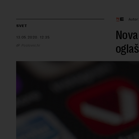
Autor
SVET
Nova 
13.05.2020.
12:35
oglaš
Poslovni.hr