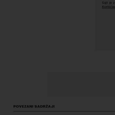
Sajt je
Korišće
POVEZANI SADRŽAJI