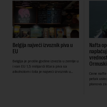
Belgija najveći izvoznik piva u
Nafta ope
EU
naplaćuj
vrednost
Belgija je prošle godine izvezla u zemlje u
Ormuski
i van EU 1,5 milijardi litara piva sa
alkoholom i bila je najveći izvoznik u
Cene nafte 
bloku, saopštio je Eurostat povodom
petak usle
Međunarodnog dana piva koji se
planova za
obeležava danas. ...
Ormuskog p
Fokus inve
predloge Ir