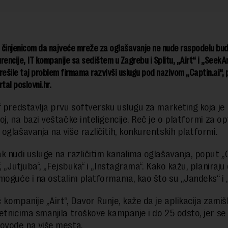
 činjenicom da najveće mreže za oglašavanje ne nude raspodelu bu
rencije, IT kompanije sa sedištem u Zagrebu i Splitu, „Airt“ i „SeekA
rešile taj problem firmama razvivši uslugu pod nazivom „Captin.ai“, 
tal poslovni.hr.
“ predstavlja prvu softversku uslugu za marketing koja je 
j, na bazi veštačke inteligencije. Reč je o platformi za op
oglašavanja na više različitih, konkurentskih platformi.
k nudi usluge na različitim kanalima oglašavanja, poput „G
, „Jutjuba“, „Fejsbuka“ i „Instagrama“. Kako kažu, planiraju
moguće i na ostalim platformama, kao što su „Jandeks“ i „
 kompanije „Airt“, Davor Runje, kaže da je aplikacija zamiš
etnicima smanjila troškove kampanje i do 25 odsto, jer se
ovode na više mesta.