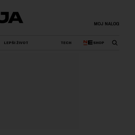
MOJ NALOG
SHOP
LEPŠI ŽIVOT
TECH