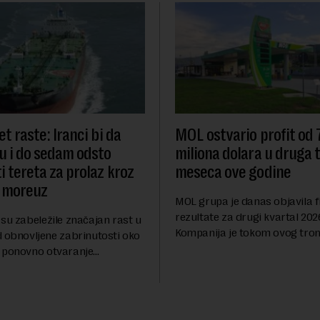
t raste: Iranci bi da
MOL ostvario profit od
u i do sedam odsto
miliona dolara u druga t
i tereta za prolaz kroz
meseca ove godine
 moreuz
MOL grupa je danas objavila f
rezultate za drugi kvartal 202
su zabeležile značajan rast u
Kompanija je tokom ovog tro
d obnovljene zabrinutosti oko
ostvarila dobit nakon oporezi
 ponovno otvaranje
iznosu od 786 miliona američk
rolaza, prenosi Rojters.
Rezultatima su...
stitora prebacio se na
ana i Omana koji b...