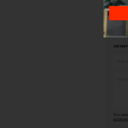
Preuzimanje 
ka izvornom
OSTAVI
Pre sla
korišćen