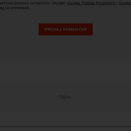
 zaštićen pomocu reCaptcha i Google.
Google Politika Privatnosti
i
Google
nja
su primenjeni.