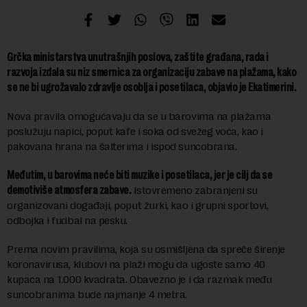
Grčka ministarstva unutrašnjih poslova, zaštite građana, rada i
razvoja izdala su niz smernica za organizaciju zabave na plažama, kako
se ne bi ugrožavalo zdravlje osoblja i posetilaca, objavio je Ekatimerini.
Nova pravila omogućavaju da se u barovima na plažama
poslužuju napici, poput kafe i soka od svežeg voća, kao i
pakovana hrana na šalterima i ispod suncobrana.
Međutim, u barovima neće biti muzike i posetilaca, jer je cilj da se
demotiviše atmosfera zabave.
Istovremeno zabranjeni su
organizovani događaji, poput žurki, kao i grupni sportovi,
odbojka i fudbal na pesku.
Prema novim pravilima, koja su osmišljena da spreče širenje
koronavirusa, klubovi na plaži mogu da ugoste samo 40
kupaca na 1.000 kvadrata. Obavezno je i da razmak među
suncobranima bude najmanje 4 metra.