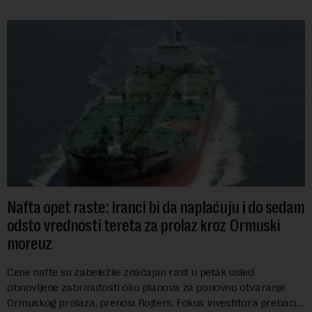
Nafta opet raste: Iranci bi da naplaćuju i do sedam
odsto vrednosti tereta za prolaz kroz Ormuski
moreuz
Cene nafte su zabeležile značajan rast u petak usled
obnovljene zabrinutosti oko planova za ponovno otvaranje
Ormuskog prolaza, prenosi Rojters. Fokus investitora prebacio