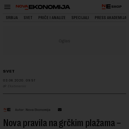
SHOP
SRBIJA
SVET
PRIČE I ANALIZE
SPECIJALI
PRESS AKADEMIJA
SVET
03.06.2020.
09:57
Ekatimerini
Autor: Nova Ekonomija
Nova pravila na grčkim plažama –