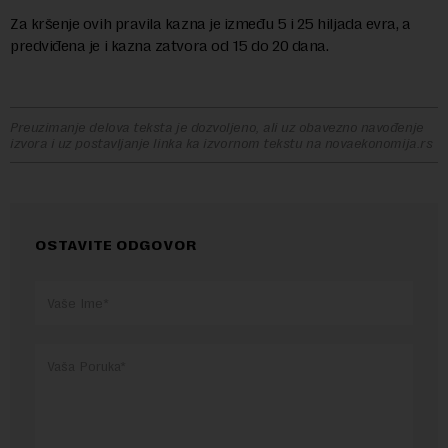
Za kršenje ovih pravila kazna je između 5 i 25 hiljada evra, a
predviđena je i kazna zatvora od 15 do 20 dana.
Preuzimanje delova teksta je dozvoljeno, ali uz obavezno navođenje
izvora i uz postavljanje linka ka izvornom tekstu na novaekonomija.rs
OSTAVITE ODGOVOR