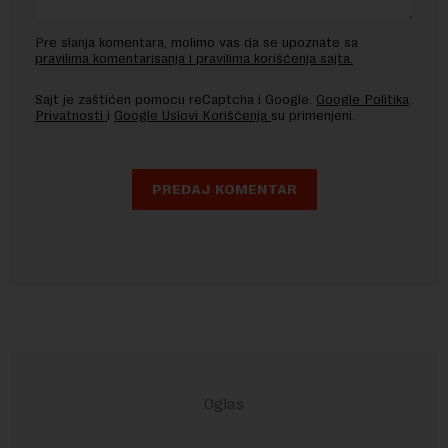
Pre slanja komentara, molimo vas da se upoznate sa
pravilima komentarisanja i pravilima korišćenja sajta.
Sajt je zaštićen pomocu reCaptcha i Google.
Google Politika
Privatnosti
i
Google Uslovi Korišćenja
su primenjeni.