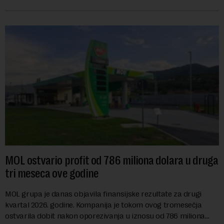
se na predloge Irana i Omana koji b...
MOL ostvario profit od 786 miliona dolara u druga
tri meseca ove godine
MOL grupa je danas objavila finansijske rezultate za drugi
kvartal 2026. godine. Kompanija je tokom ovog tromesečja
ostvarila dobit nakon oporezivanja u iznosu od 786 miliona