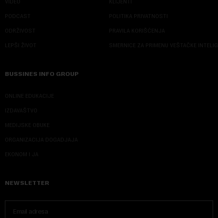
VIDEO
KLIJENTI
PODCAST
POLITIKA PRIVATNOSTI
ODRŽIVOST
PRAVILA KORIŠĆENJA
LEPŠI ŽIVOT
SMERNICE ZA PRIMENU VEŠTAČKE INTELI
BUSSINES INFO GROUP
ONLINE EDUKACIJE
IZDAVAŠTVO
MEDIJSKE OBUKE
ORGANIZACIJA DOGADJAJA
EKONOM I JA
NEWSLETTER