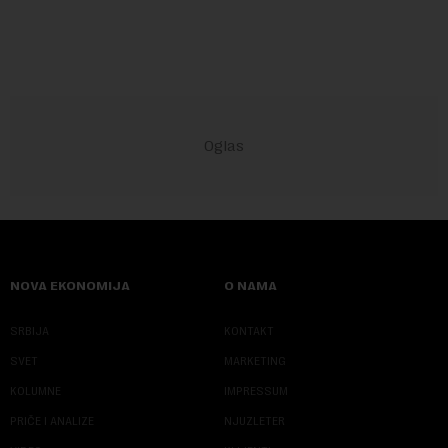
američkih dolara. Rezultatima su...
NOVA EKONOMIJA
O NAMA
SRBIJA
KONTAKT
SVET
MARKETING
KOLUMNE
IMPRESSUM
PRIČE I ANALIZE
NJUZLETER