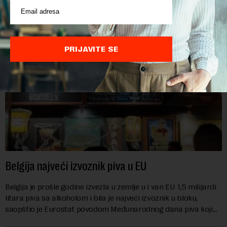
prehrambenih proiz...
PRIJAVITE SE
Belgija najveći izvoznik piva u EU
Belgija je prošle godine izvezla u zemlje u i van EU 1,5 milijardi
litara piva sa alkoholom i bila je najveći izvoznik u bloku,
saopštio je Eurostat povodom Međunarodnog dana piva koji
se obeležava danas. ...