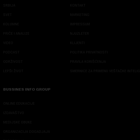
SRBIJA
KONTAKT
SVET
MARKETING
KOLUMNE
IMPRESSUM
PRIČE I ANALIZE
NJUZLETER
VIDEO
KLIJENTI
PODCAST
POLITIKA PRIVATNOSTI
ODRŽIVOST
PRAVILA KORIŠĆENJA
LEPŠI ŽIVOT
SMERNICE ZA PRIMENU VEŠTAČKE INTELI
BUSSINES INFO GROUP
ONLINE EDUKACIJE
IZDAVAŠTVO
MEDIJSKE OBUKE
ORGANIZACIJA DOGADJAJA