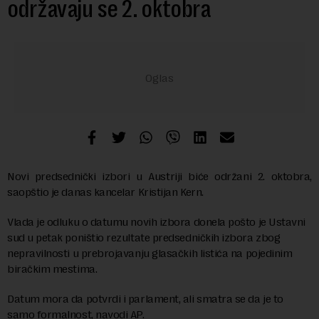
održavaju se 2. oktobra
Novi predsednički izbori u Austriji biće održani 2. oktobra,
saopštio je danas kancelar Kristijan Kern.
Vlada je odluku o datumu novih izbora donela pošto je Ustavni
sud u petak poništio rezultate predsedničkih izbora zbog
nepravilnosti u prebrojavanju glasačkih listića na pojedinim
biračkim mestima.
Datum mora da potvrdi i parlament, ali smatra se da je to
samo formalnost, navodi AP.