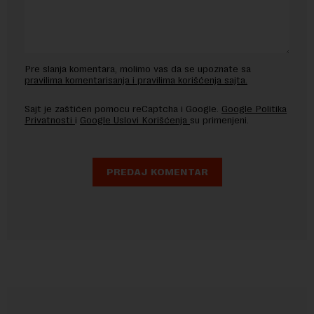
Pre slanja komentara, molimo vas da se upoznate sa
pravilima komentarisanja i pravilima korišćenja sajta.
Sajt je zaštićen pomocu reCaptcha i Google.
Google Politika
Privatnosti
i
Google Uslovi Korišćenja
su primenjeni.