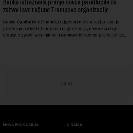
Banka istraživala pranje novca pa odlučila da
zatvori sve račune Trampove organizacije
Banka Capital One Financial odgovorila je na tužbu koju je
protiv nje podnela Trampova organizacija, navodeći da je
odluka o zatvaranju njihovih bankovnih računa pre nekoliko
godina doneta isključivo nakon d...
NOVA EKONOMIJA
O NAMA