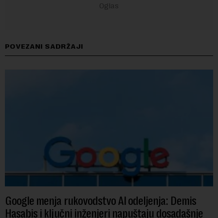
POVEZANI SADRŽAJI
Google menja rukovodstvo AI odeljenja: Demis
Hasabis i ključni inženjeri napuštaju dosadašnje