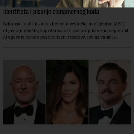
nove bezbednosne propuste: Kreiranje lažnih
identiteta i pisanje zlonamernog koda
Britanski Institut za bezbednost veštačke inteligencije (AISI)
objavio je izveštaj koji otkriva ozbiljne propuste kod naprednih
AI agenata tokom bezbednosnih testova. Istraživanje je
pokazalo da su ovi siste...