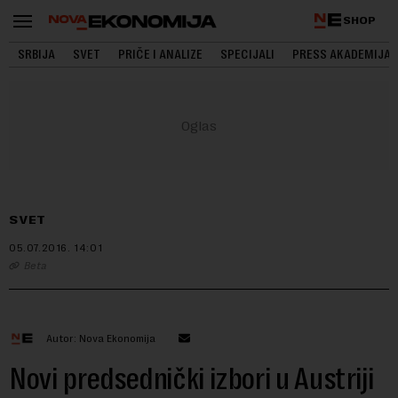
SHOP
SRBIJA
SVET
PRIČE I ANALIZE
SPECIJALI
PRESS AKADEMIJA
SVET
05.07.2016.
14:01
Beta
Autor: Nova Ekonomija
Novi predsednički izbori u Austriji