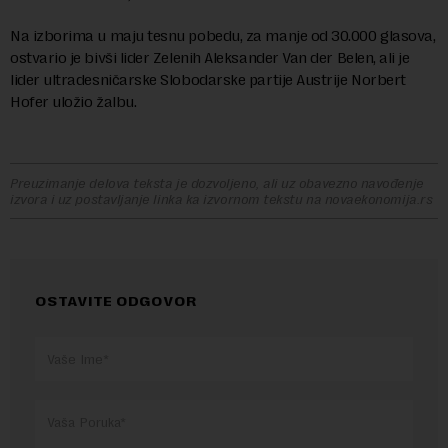
Na izborima u maju tesnu pobedu, za manje od 30.000 glasova,
ostvario je bivši lider Zelenih Aleksander Van der Belen, ali je
lider ultradesničarske Slobodarske partije Austrije Norbert
Hofer uložio žalbu.
Preuzimanje delova teksta je dozvoljeno, ali uz obavezno navođenje
izvora i uz postavljanje linka ka izvornom tekstu na novaekonomija.rs
OSTAVITE ODGOVOR