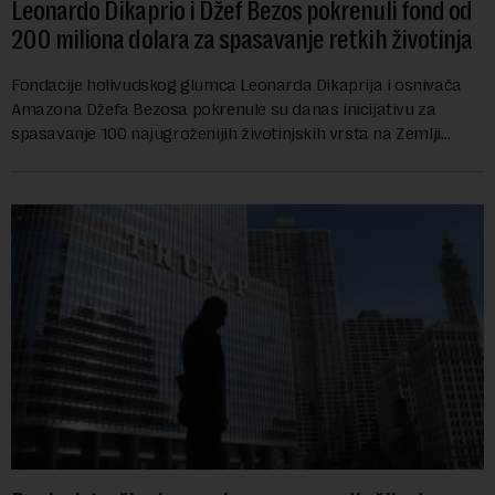
Leonardo Dikaprio i Džef Bezos pokrenuli fond od
200 miliona dolara za spasavanje retkih životinja
Fondacije holivudskog glumca Leonarda Dikaprija i osnivača
Amazona Džefa Bezosa pokrenule su danas inicijativu za
spasavanje 100 najugroženijih životinjskih vrsta na Zemlji
vrednu 200 miliona dolara.Fond...