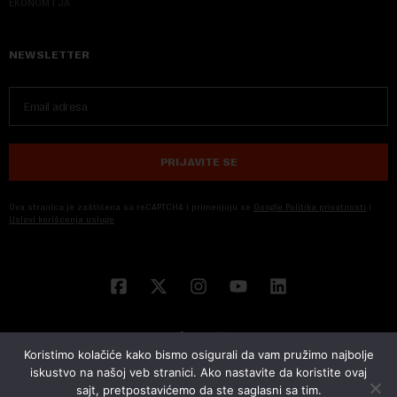
EKONOM I JA
NEWSLETTER
PRIJAVITE SE
Ova stranica je zaštićena sa reCAPTCHA i primenjuju se
Google Politika privatnosti
i
Uslovi korišćenja usluge
Koristimo kolačiće kako bismo osigurali da vam pružimo najbolje
iskustvo na našoj veb stranici. Ako nastavite da koristite ovaj
sajt, pretpostavićemo da ste saglasni sa tim.