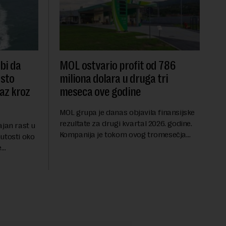
 bi da
MOL ostvario profit od 786
dsto
miliona dolara u druga tri
laz kroz
meseca ove godine
MOL grupa je danas objavila finansijske
rezultate za drugi kvartal 2026. godine.
ajan rast u
Kompanija je tokom ovog tromesečja
utosti oko
ostvarila dobit nakon oporezivanja u
e
iznosu od 786 miliona američkih dolara.
jters.
Rezultatima su...
 na
.