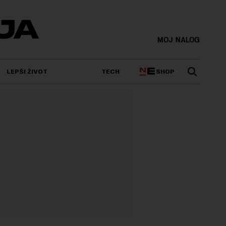
MOJ NALOG
SHOP
LEPŠI ŽIVOT
TECH