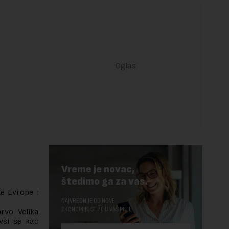
Vreme je novac,
štedimo ga za vas.
te Evrope i
NAJVREDNIJE OD NOVE
EKONOMIJE STIŽE U VAŠ MEJL.
prvo Velika
ivši se kao