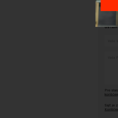
OSTAVI
Pre sla
korišćen
Sajt je
Korišće