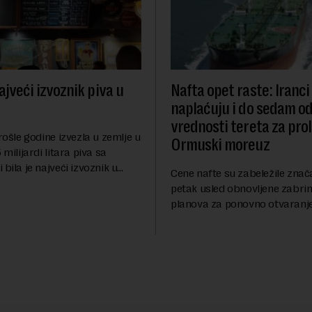
ajveći izvoznik piva u
Nafta opet raste: Iranci
naplaćuju i do sedam o
vrednosti tereta za pro
prošle godine izvezla u zemlje u
Ormuski moreuz
 milijardi litara piva sa
 bila je najveći izvoznik u
Cene nafte su zabeležile znač
pštio je Eurostat povodom
petak usled obnovljene zabrin
og dana piva koji se
planova za ponovno otvaranj
anas. ...
Ormuskog prolaza, prenosi Ro
Fokus investitora prebacio se
predloge Irana i Omana koji b..