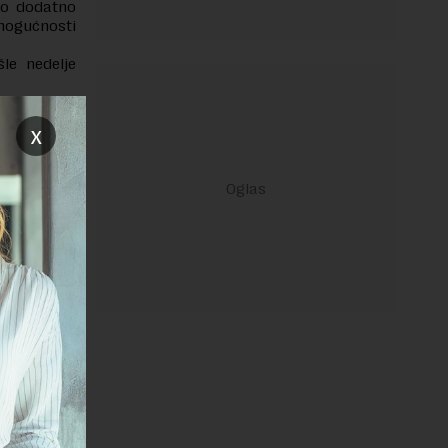
ako dodatno
ogućnosti
le nedelje
iti ne samo
 objašnjava
x
nansiranja
e dosad toj
e zatražila
janje linka
REPLY