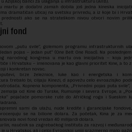
 u Azijskoj banci za ulaganja u infrastrukturu (AIIB).
u martu je dodatni zamah dobila još jedna kineska inicijati
ma dramatičan uticaj na svetsku privredu, a iz koje bi i Hrv
 prednosti ako se na strateškom nivou otvori novim prili
t.
jni fond
novom „putu svile“, golemom programu infrastrukturnih ul
Jedan pojas – jedan put“ (One Belt One Road). Na poslednjem
og narodnog kongresa u martu ova inicijativa – koja jed
iče i Hrvatsku – imenovana je kao glavni prioritet Kine, a to z
toji i konkretan novac.
oputevi, brze železnice, luke kao i energetska i komu
tura trebalo bi, ciljaju Kinezi, d apovežu celo evroazisjko podr
potrošača. Kopnena komponenta, „Privredni pojas puta svile“,
 zemalja od Kine do Turske, Rumunije i severa Evrope, a „Po
 veka“ pojačaće pomorske rute do Afričkog roga i Sueskim 
Jadrana.
 spremni sami da ulažu, nude kredite i garancijske fondove
procenjuju se na bilione dolara. Za početak, Kina je za m
snovala novi fond vredan 40 milijardi dolara.
urlin, naučnik sa zagrebačkog Instituta za razvoj i međunaro
o je u Hrvatskoj, ali i celoj Evropskoj uniji srazmerno malo pažn