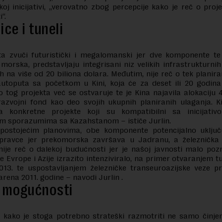
koj inicijativi, „verovatno zbog percepcije kako je reč o proj
“.
ice i tuneli
ta zvuči futuristički i megalomanski jer dve komponente te i
morska, predstavljaju integrisani niz velikih infrastrukturnih
h na više od 20 biliona dolara. Međutim, nije reč o tek planira
autoputa sa početkom u Kini, koja će za deset ili 20 godina
o tog projekta već se ostvaruje te je Kina najavila alokaciju 4
razvojni fond kao deo svojih ukupnih planiranih ulaganja. K
ra konkretne projekte koji su kompatibilni sa inicijati
im sporazumima sa Kazahstanom – ističe Jurlin.
ostojećim planovima, obe komponente potencijalno uključ
 pravce jer prekomorska završava u Jadranu, a železnička 
ije reč o dalekoj budućnosti jer je našoj javnosti malo po
e Evrope i Azije izrazito intenziviralo, na primer otvaranjem t
013. te uspostavljanjem železničke transeuroazijske veze pr
arena 2011. godine – navodi Jurlin .
 mogućnosti
kako je stoga potrebno strateški razmotriti ne samo činjen