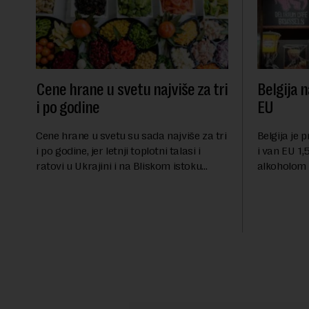
Cene hrane u svetu najviše za tri
Belgija n
i po godine
EU
Cene hrane u svetu su sada najviše za tri
Belgija je 
i po godine, jer letnji toplotni talasi i
i van EU 1,5
ratovi u Ukrajini i na Bliskom istoku
alkoholom i
povećavaju troškove, piše britanski list
bloku, sao
Gardijan.Indeks cena prehrambenih
Međunarodn
proiz...
obeležava d