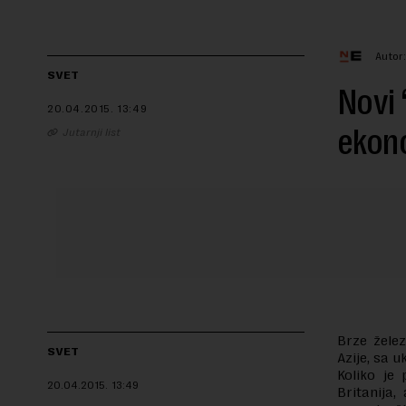
Autor
SVET
Novi 
20.04.2015.
13:49
ekon
Jutarnji list
Brze želez
SVET
Azije, sa u
Koliko je 
20.04.2015.
13:49
Britanija,