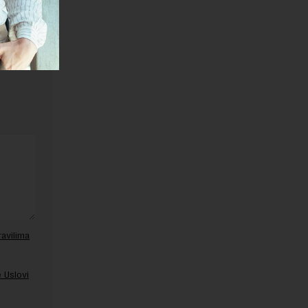
ravilima
 Uslovi