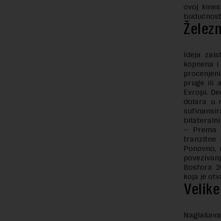
ovoj kines
budućnosti
Železn
Ideja zais
kopnena i 
procenjeni
pruge ili 
Evropi. De
dolara u 
sufinansi
bilateraln
– Prema p
tranzitne
Ponovno, n
povezivanj
Bosfora 2
koja je otv
Velike
Naglašava 