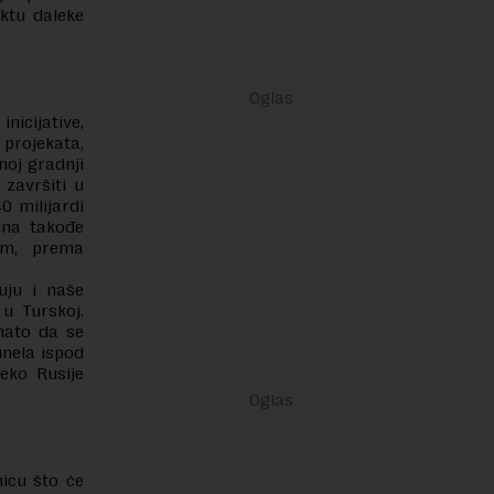
ektu daleke
nicijative,
 projekata,
noj gradnji
 završiti u
0 milijardi
ina takođe
vom, prema
uju i naše
u Turskoj.
znato da se
unela ispod
eko Rusije
icu što će