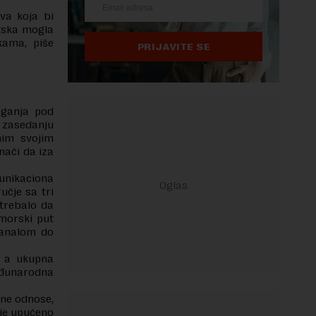
va koja bi
atska mogla
kama, piše
PRIJAVITE SE
aganja pod
 zasedanju
nim svojim
nači da iza
nikaciona
učje sa tri
 trebalo da
morski put
kanalom do
, a ukupna
eđunarodna
dne odnose,
je upućeno