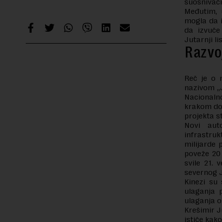
suosnivači
Međutim, 
mogla da i
da izvuče
Jutarnji lis
Razvo
Reč je o 
nazivom „
Nacionaln
krakom dot
projekta s
Novi aut
infrastruk
milijarde 
poveže 20
svile 21.
severnog 
Kinezi su
ulaganja 
ulaganja o
Krešimir J
ističe kak