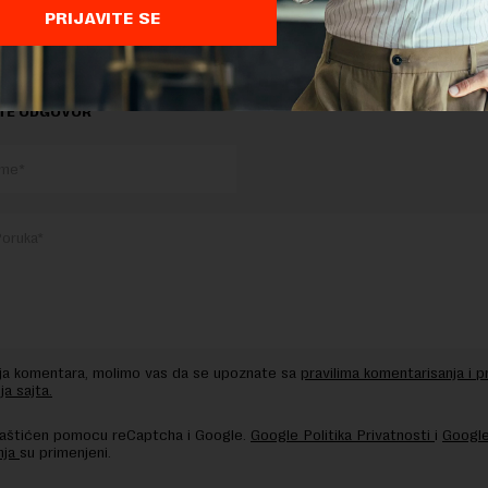
PRIJAVITE SE
TE ODGOVOR
nja komentara, molimo vas da se upoznate sa
pravilima komentarisanja i p
ja sajta.
 zaštićen pomocu reCaptcha i Google.
Google Politika Privatnosti
i
Google
nja
su primenjeni.