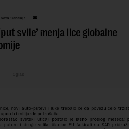
: Nova Ekonomija
‘put svile’ menja lice globalne
omije
nice, novi auto-putevi i luke trebalo bi da povežu celo tržiš
kupno tri milijarde potrošača.
porastao svetski uticaj, postalo je jasno prošlog meseca: 
 a potom i druge velike članice EU šokirali su SAD pridruž