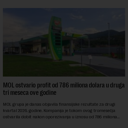
MOL ostvario profit od 786 miliona dolara u druga
tri meseca ove godine
MOL grupa je danas objavila finansijske rezultate za drugi
kvartal 2026. godine. Kompanija je tokom ovog tromesečja
ostvarila dobit nakon oporezivanja u iznosu od 786 miliona
američkih dolara. Rezultatima su...