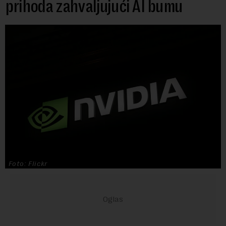
prihoda zahvaljujući AI bumu
Foto: Flickr