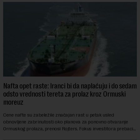
Nafta opet raste: Iranci bi da naplaćuju i do sedam
odsto vrednosti tereta za prolaz kroz Ormuski
moreuz
Cene nafte su zabeležile značajan rast u petak usled
obnovljene zabrinutosti oko planova za ponovno otvaranje
Ormuskog prolaza, prenosi Rojters. Fokus investitora prebacio
se na predloge Irana i Omana koji b...