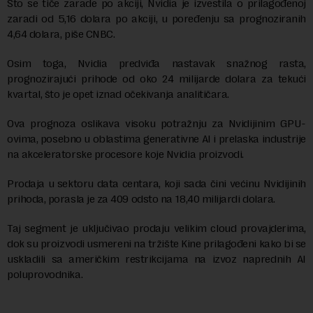
Što se tiče zarade po akciji, Nvidia je izvestila o prilagođenoj
zaradi od 5,16 dolara po akciji, u poređenju sa prognoziranih
4,64 dolara, piše CNBC.
Osim toga, Nvidia predviđa nastavak snažnog rasta,
prognozirajući prihode od oko 24 milijarde dolara za tekući
kvartal, što je opet iznad očekivanja analitičara.
Ova prognoza oslikava visoku potražnju za Nvidijinim GPU-
ovima, posebno u oblastima generativne AI i prelaska industrije
na akceleratorske procesore koje Nvidia proizvodi.
Prodaja u sektoru data centara, koji sada čini većinu Nvidijinih
prihoda, porasla je za 409 odsto na 18,40 milijardi dolara.
Taj segment je uključivao prodaju velikim cloud provajderima,
dok su proizvodi usmereni na tržište Kine prilagođeni kako bi se
uskladili sa američkim restrikcijama na izvoz naprednih AI
poluprovodnika.