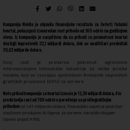
Kompanija Nvidia je objavila finansijske rezultate za četvrti fiskalni
kvartal, pokazujući izvanredan rast prihoda od 265 odsto na godišnjem
nivou. Iz kompanije je saopšteno da su prihodi za posmatrani kvartal
dostigli impresivnih 22,1 milijardi dolara, dok su analitičari predviđali
20,62 milijarde dolara.
Ovaj rast je primarno pokrenut ogromnim
interesovanjem tehnološke industrije za velike jezičke
modele, koji se razvijaju upotrebom Nvidijinih naprednih
grafičkih procesora (GPU) za servere.
Neto prihod kompanije za kvartal iznosio je 12,29 milijardi dolara, što
predstavlja rast od 769 odsto u poređenju sa prošlogodišnjim
prihodom
od 1,41 milijardu dolara. Finansijski uspeh je podržan
snažnom prodajom AI čipova za servere, naročito Hopper
čipova poput H100.