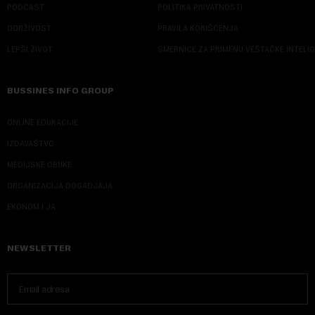
PODCAST
POLITIKA PRIVATNOSTI
ODRŽIVOST
PRAVILA KORIŠĆENJA
LEPŠI ŽIVOT
SMERNICE ZA PRIMENU VEŠTAČKE INTELI
BUSSINES INFO GROUP
ONLINE EDUKACIJE
IZDAVAŠTVO
MEDIJSKE OBUKE
ORGANIZACIJA DOGADJAJA
EKONOM I JA
NEWSLETTER