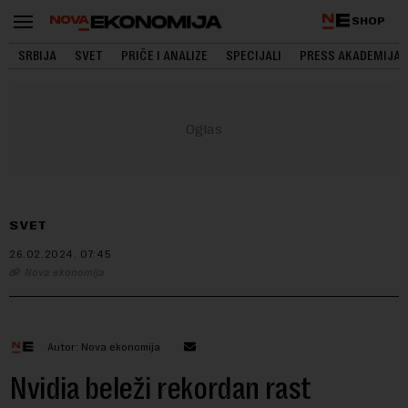
SHOP
SRBIJA
SVET
PRIČE I ANALIZE
SPECIJALI
PRESS AKADEMIJA
SVET
26.02.2024.
07:45
Nova ekonomija
Autor: Nova ekonomija
Nvidia beleži rekordan rast