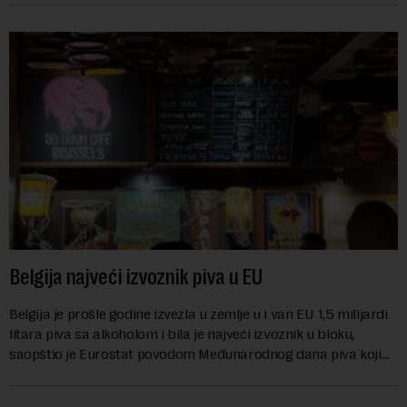
Belgija najveći izvoznik piva u EU
Belgija je prošle godine izvezla u zemlje u i van EU 1,5 milijardi
litara piva sa alkoholom i bila je najveći izvoznik u bloku,
saopštio je Eurostat povodom Međunarodnog dana piva koji
se obeležava danas. ...