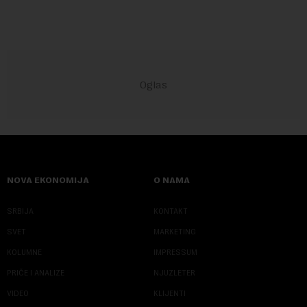
NOVA EKONOMIJA
O NAMA
SRBIJA
KONTAKT
SVET
MARKETING
KOLUMNE
IMPRESSUM
PRIČE I ANALIZE
NJUZLETER
VIDEO
KLIJENTI