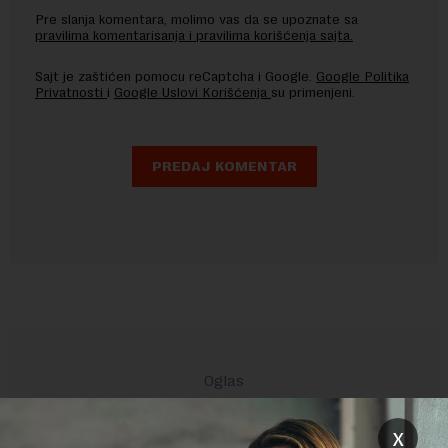
Pre slanja komentara, molimo vas da se upoznate sa
pravilima komentarisanja i pravilima korišćenja sajta.
Sajt je zaštićen pomocu reCaptcha i Google.
Google Politika
Privatnosti
i
Google Uslovi Korišćenja
su primenjeni.
x