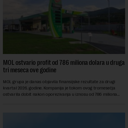
MOL ostvario profit od 786 miliona dolara u druga
tri meseca ove godine
MOL grupa je danas objavila finansijske rezultate za drugi
kvartal 2026. godine. Kompanija je tokom ovog tromesečja
ostvarila dobit nakon oporezivanja u iznosu od 786 miliona
američkih dolara. Rezultatima su...