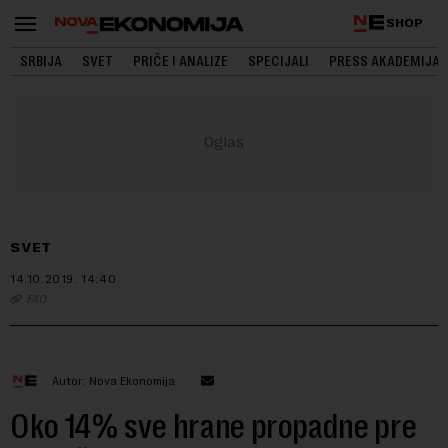
SHOP
SRBIJA
SVET
PRIČE I ANALIZE
SPECIJALI
PRESS AKADEMIJA
SVET
14.10.2019.
14:40
FAO
Autor: Nova Ekonomija
Oko 14% sve hrane propadne pre