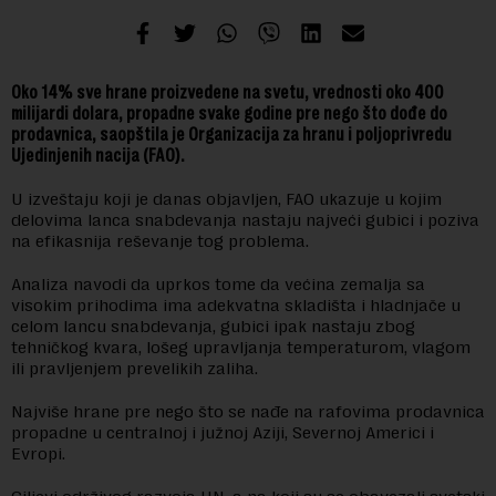
Oko 14% sve hrane proizvedene na svetu, vrednosti oko 400
milijardi dolara, propadne svake godine pre nego što dođe do
prodavnica, saopštila je Organizacija za hranu i poljoprivredu
Ujedinjenih nacija (FAO).
U izveštaju koji je danas objavljen, FAO ukazuje u kojim
delovima lanca snabdevanja nastaju najveći gubici i poziva
na efikasnija reševanje tog problema.
Analiza navodi da uprkos tome da većina zemalja sa
visokim prihodima ima adekvatna skladišta i hladnjače u
celom lancu snabdevanja, gubici ipak nastaju zbog
tehničkog kvara, lošeg upravljanja temperaturom, vlagom
ili pravljenjem prevelikih zaliha.
Najviše hrane pre nego što se nađe na rafovima prodavnica
propadne u centralnoj i južnoj Aziji, Severnoj Americi i
Evropi.