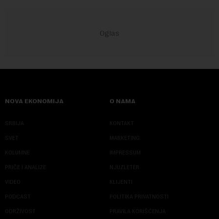
NOVA EKONOMIJA
O NAMA
SRBIJA
KONTAKT
SVET
MARKETING
KOLUMNE
IMPRESSUM
PRIČE I ANALIZE
NJUZLETER
VIDEO
KLIJENTI
PODCAST
POLITIKA PRIVATNOSTI
ODRŽIVOST
PRAVILA KORIŠĆENJA