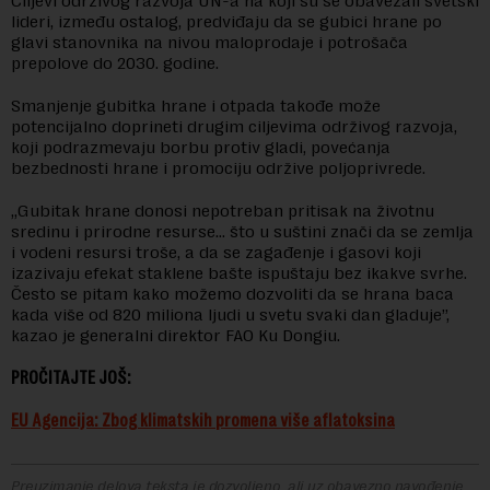
Ciljevi održivog razvoja UN-a na koji su se obavezali svetski
lideri, između ostalog, predviđaju da se gubici hrane po
glavi stanovnika na nivou maloprodaje i potrošača
prepolove do 2030. godine.
Smanjenje gubitka hrane i otpada takođe može
potencijalno doprineti drugim ciljevima održivog razvoja,
koji podrazmevaju borbu protiv gladi, povećanja
bezbednosti hrane i promociju održive poljoprivrede.
„Gubitak hrane donosi nepotreban pritisak na životnu
sredinu i prirodne resurse… što u suštini znači da se zemlja
i vodeni resursi troše, a da se zagađenje i gasovi koji
izazivaju efekat staklene bašte ispuštaju bez ikakve svrhe.
Često se pitam kako možemo dozvoliti da se hrana baca
kada više od 820 miliona ljudi u svetu svaki dan gladuje”,
kazao je generalni direktor FAO Ku Dongiu.
PROČITAJTE JOŠ:
EU Agencija: Zbog klimatskih promena više aflatoksina
Preuzimanje delova teksta je dozvoljeno, ali uz obavezno navođenje