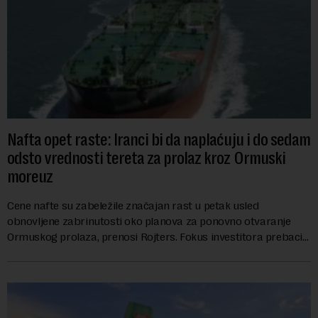
Nafta opet raste: Iranci bi da naplaćuju i do sedam
odsto vrednosti tereta za prolaz kroz Ormuski
moreuz
Cene nafte su zabeležile značajan rast u petak usled
obnovljene zabrinutosti oko planova za ponovno otvaranje
Ormuskog prolaza, prenosi Rojters. Fokus investitora prebacio
se na predloge Irana i Omana koji b...