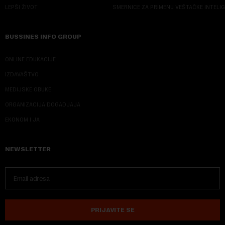
LEPŠI ŽIVOT
SMERNICE ZA PRIMENU VEŠTAČKE INTELI
BUSSINES INFO GROUP
ONLINE EDUKACIJE
IZDAVAŠTVO
MEDIJSKE OBUKE
ORGANIZACIJA DOGADJAJA
EKONOM I JA
NEWSLETTER
PRIJAVITE SE