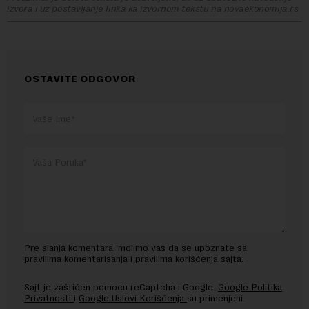
izvora i uz postavljanje linka ka izvornom tekstu na novaekonomija.rs
OSTAVITE ODGOVOR
Pre slanja komentara, molimo vas da se upoznate sa
pravilima komentarisanja i pravilima korišćenja sajta.
Sajt je zaštićen pomocu reCaptcha i Google.
Google Politika
Privatnosti
i
Google Uslovi Korišćenja
su primenjeni.