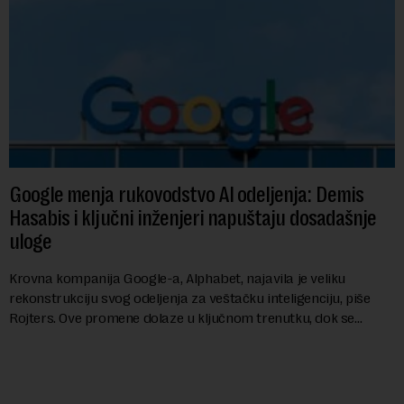
Google menja rukovodstvo AI odeljenja: Demis
Hasabis i ključni inženjeri napuštaju dosadašnje
uloge
Krovna kompanija Google-a, Alphabet, najavila je veliku
rekonstrukciju svog odeljenja za veštačku inteligenciju, piše
Rojters. Ove promene dolaze u ključnom trenutku, dok se
kompanija suočava sa sve većim pr...