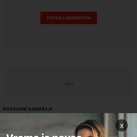
POVEZANI SADRŽAJI
x