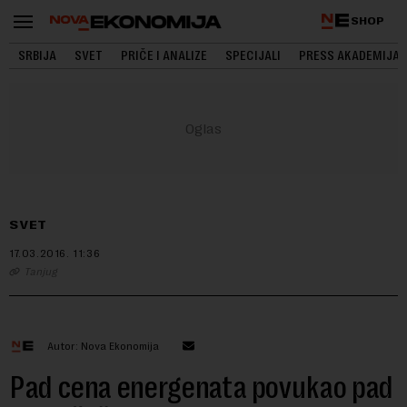
SHOP
SRBIJA
SVET
PRIČE I ANALIZE
SPECIJALI
PRESS AKADEMIJA
SVET
17.03.2016.
11:36
Tanjug
Autor: Nova Ekonomija
Pad cena energenata povukao pad