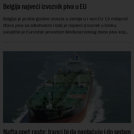
Belgija najveći izvoznik piva u EU
Belgija je prošle godine izvezla u zemlje u i van EU 1,5 milijardi
litara piva sa alkoholom i bila je najveći izvoznik u bloku,
saopštio je Eurostat povodom Međunarodnog dana piva koji
se obeležava danas. ...
Nafta opet raste: Iranci bi da naplaćuju i do sedam