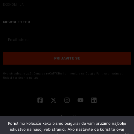
EKONOM I JA
NEWSLETTER
PRIJAVITE SE
Ova stranica je zaštićena sa reCAPTCHA i primenjuju se
Google Politika privatnosti
i
Uslovi korišćenja usluge
Koristimo kolačiće kako bismo osigurali da vam pružimo najbolje
iskustvo na našoj veb stranici. Ako nastavite da koristite ovaj