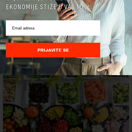
EKONOMIJE STIŽE U VAŠ MEJL.
Nemačka dozvolila kamione nedeljom, zbog niskog
vodostaja brodovi ne voze teret
U Nemačkoj je, da bi se nadoknadio zbog niskog vodostaja
smanjen prevoz robe rekama, u četiri pokrajine privremeno
ukinuta zabrana kretanja kamiona nedeljom.Najvažnija
PRIJAVITE SE
nemačka reka Rajna ima najniži vodo...