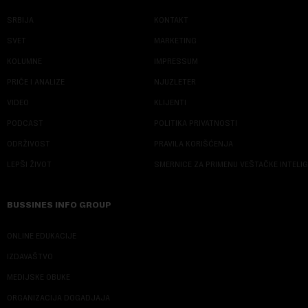
SRBIJA
KONTAKT
SVET
MARKETING
KOLUMNE
IMPRESSUM
PRIČE I ANALIZE
NJUZLETER
VIDEO
KLIJENTI
PODCAST
POLITIKA PRIVATNOSTI
ODRŽIVOST
PRAVILA KORIŠĆENJA
LEPŠI ŽIVOT
SMERNICE ZA PRIMENU VEŠTAČKE INTELI
BUSSINES INFO GROUP
ONLINE EDUKACIJE
IZDAVAŠTVO
MEDIJSKE OBUKE
ORGANIZACIJA DOGADJAJA