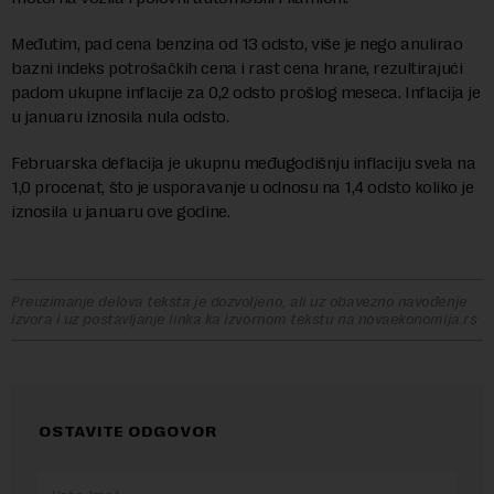
Međutim, pad cena benzina od 13 odsto, više je nego anulirao
bazni indeks potrošačkih cena i rast cena hrane, rezultirajući
padom ukupne inflacije za 0,2 odsto prošlog meseca. Inflacija je
u januaru iznosila nula odsto.
Februarska deflacija je ukupnu međugodišnju inflaciju svela na
1,0 procenat, što je usporavanje u odnosu na 1,4 odsto koliko je
iznosila u januaru ove godine.
Preuzimanje delova teksta je dozvoljeno, ali uz obavezno navođenje
izvora i uz postavljanje linka ka izvornom tekstu na novaekonomija.rs
OSTAVITE ODGOVOR