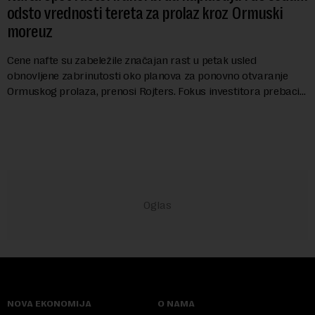
odsto vrednosti tereta za prolaz kroz Ormuski
moreuz
Cene nafte su zabeležile značajan rast u petak usled
obnovljene zabrinutosti oko planova za ponovno otvaranje
Ormuskog prolaza, prenosi Rojters. Fokus investitora prebacio
se na predloge Irana i Omana koji b...
NOVA EKONOMIJA
O NAMA