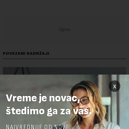
POVEZANI SADRŽAJI
x
Vreme je novac,
štedimo ga za vas.
NAJVREDNIJE OD NOVE