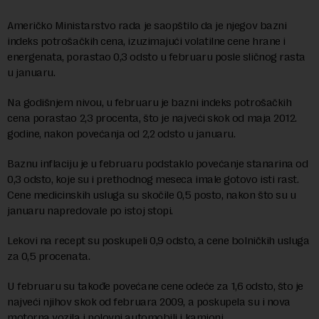
Američko Ministarstvo rada je saopštilo da je njegov bazni
indeks potrošačkih cena, izuzimajući volatilne cene hrane i
energenata, porastao 0,3 odsto u februaru posle sličnog rasta
u januaru.
Na godišnjem nivou, u februaru je bazni indeks potrošačkih
cena porastao 2,3 procenta, što je najveći skok od maja 2012.
godine, nakon povećanja od 2,2 odsto u januaru.
Baznu inflaciju je u februaru podstaklo povećanje stanarina od
0,3 odsto, koje su i prethodnog meseca imale gotovo isti rast.
Cene medicinskih usluga su skočile 0,5 posto, nakon što su u
januaru napredovale po istoj stopi.
Lekovi na recept su poskupeli 0,9 odsto, a cene bolničkih usluga
za 0,5 procenata.
U februaru su takođe povećane cene odeće za 1,6 odsto, što je
najveći njihov skok od februara 2009, a poskupela su i nova
motorna vozila i polovni automobili i kamioni.