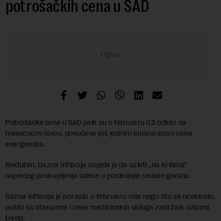
potrošačkih cena u SAD
Potrošačke cene u SAD pale su u februaru 0,2 odsto na
mesečnom nivou, povučene još jednim sunovratom cena
energenata.
Međutim, bazna inflacija uspela je da uzleti „na krilima“
najvećeg poskupljenja odeće u poslednjih sedam godina.
Bazna inflacija je porasla u februaru više nego što se očekivalo,
pošto su stanarine i cene medicinskih usluga zadržale uzlazni
trend.