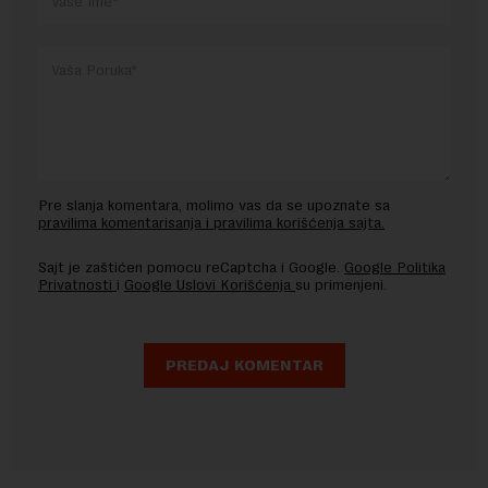
Pre slanja komentara, molimo vas da se upoznate sa
pravilima komentarisanja i pravilima korišćenja sajta.
Sajt je zaštićen pomocu reCaptcha i Google.
Google Politika
Privatnosti
i
Google Uslovi Korišćenja
su primenjeni.