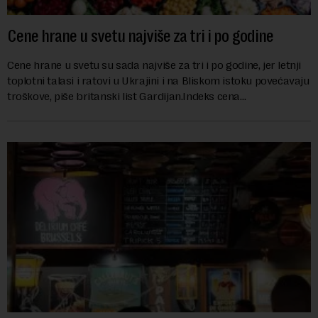
Cene hrane u svetu najviše za tri i po godine
Cene hrane u svetu su sada najviše za tri i po godine, jer letnji
toplotni talasi i ratovi u Ukrajini i na Bliskom istoku povećavaju
troškove, piše britanski list Gardijan.Indeks cena
prehrambenih proiz...