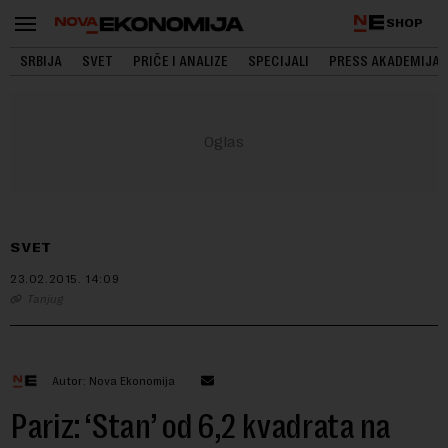
SHOP
SRBIJA
SVET
PRIČE I ANALIZE
SPECIJALI
PRESS AKADEMIJA
SVET
23.02.2015.
14:09
Tanjug
Autor: Nova Ekonomija
Pariz: ‘Stan’ od 6,2 kvadrata na