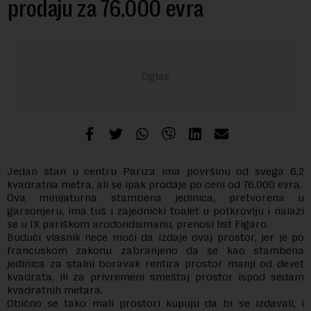
prodaju za 76.000 evra
Jedan stan u centru Pariza ima površinu od svega 6,2
kvadratna metra, ali se ipak prodaje po ceni od 76.000 evra.
Ova minijaturna stambena jedinica, pretvorena u
garsonjeru, ima tuš i zajednički toalet u potkrovlju i nalazi
se u IX pariškom arodondismanu, prenosi list Figaro.
Budući vlasnik neće moći da izdaje ovaj prostor, jer je po
francuskom zakonu zabranjeno da se kao stambena
jedinica za stalni boravak rentira prostor manji od devet
kvadrata, ili za privremeni smeštaj prostor ispod sedam
kvadratnih metara.
Obično se tako mali prostori kupuju da bi se izdavali, i