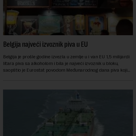
Belgija najveći izvoznik piva u EU
Belgija je prošle godine izvezla u zemlje u i van EU 1,5 milijardi
litara piva sa alkoholom i bila je najveći izvoznik u bloku,
saopštio je Eurostat povodom Međunarodnog dana piva koji
se obeležava danas. ...