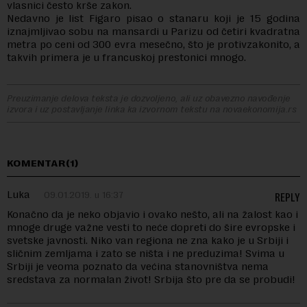
vlasnici često krše zakon.
Nedavno je list Figaro pisao o stanaru koji je 15 godina
iznajmljivao sobu na mansardi u Parizu od četiri kvadratna
metra po ceni od 300 evra mesečno, što je protivzakonito, a
takvih primera je u francuskoj prestonici mnogo.
Preuzimanje delova teksta je dozvoljeno, ali uz obavezno navođenje
izvora i uz postavljanje linka ka izvornom tekstu na novaekonomija.rs
KOMENTAR(1)
Luka
09.01.2019. u 16:37
REPLY
Konačno da je neko objavio i ovako nešto, ali na žalost kao i
mnoge druge važne vesti to neće dopreti do šire evropske i
svetske javnosti. Niko van regiona ne zna kako je u Srbiji i
sličnim zemljama i zato se ništa i ne preduzima! Svima u
Srbiji je veoma poznato da većina stanovništva nema
sredstava za normalan život! Srbija što pre da se probudi!