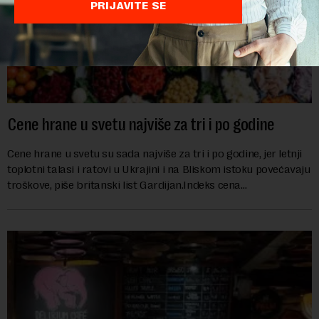
PRIJAVITE SE
Cene hrane u svetu najviše za tri i po godine
Cene hrane u svetu su sada najviše za tri i po godine, jer letnji
toplotni talasi i ratovi u Ukrajini i na Bliskom istoku povećavaju
troškove, piše britanski list Gardijan.Indeks cena
prehrambenih proiz...