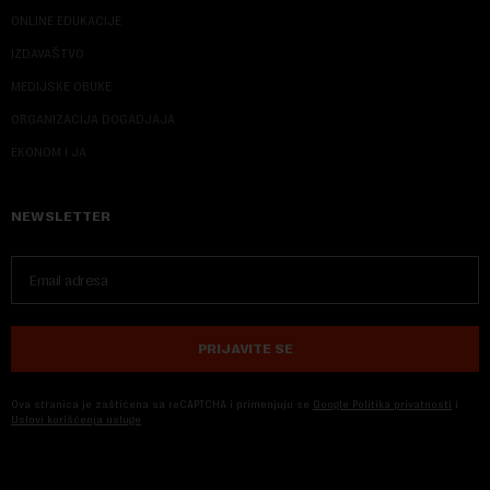
ONLINE EDUKACIJE
IZDAVAŠTVO
MEDIJSKE OBUKE
ORGANIZACIJA DOGADJAJA
EKONOM I JA
NEWSLETTER
PRIJAVITE SE
Ova stranica je zaštićena sa reCAPTCHA i primenjuju se
Google Politika privatnosti
i
Uslovi korišćenja usluge