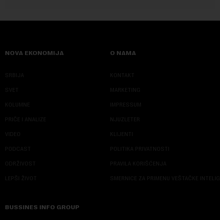
NOVA EKONOMIJA
O NAMA
SRBIJA
KONTAKT
SVET
MARKETING
KOLUMNE
IMPRESSUM
PRIČE I ANALIZE
NJUZLETER
VIDEO
KLIJENTI
PODCAST
POLITIKA PRIVATNOSTI
ODRŽIVOST
PRAVILA KORIŠĆENJA
LEPŠI ŽIVOT
SMERNICE ZA PRIMENU VEŠTAČKE INTELI
BUSSINES INFO GROUP