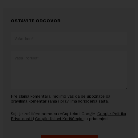
OSTAVITE ODGOVOR
Pre slanja komentara, molimo vas da se upoznate sa
pravilima komentarisanja i pravilima korišćenja sajta.
Sajt je zaštićen pomocu reCaptcha i Google.
Google Politika
Privatnosti
i
Google Uslovi Korišćenja
su primenjeni.