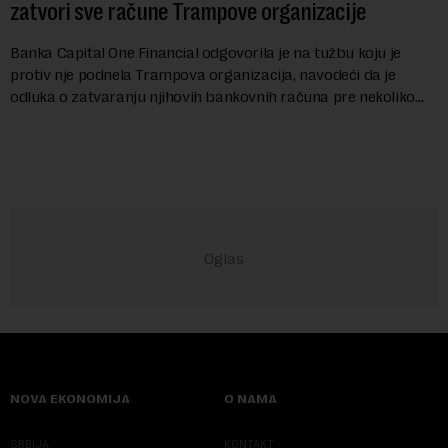
zatvori sve račune Trampove organizacije
Banka Capital One Financial odgovorila je na tužbu koju je
protiv nje podnela Trampova organizacija, navodeći da je
odluka o zatvaranju njihovih bankovnih računa pre nekoliko
godina doneta isključivo nakon d...
NOVA EKONOMIJA
O NAMA
SRBIJA
KONTAKT