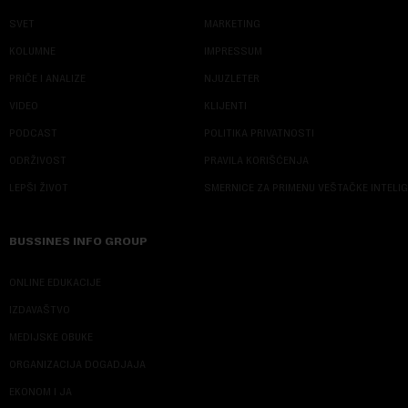
SVET
MARKETING
KOLUMNE
IMPRESSUM
PRIČE I ANALIZE
NJUZLETER
VIDEO
KLIJENTI
PODCAST
POLITIKA PRIVATNOSTI
ODRŽIVOST
PRAVILA KORIŠĆENJA
LEPŠI ŽIVOT
SMERNICE ZA PRIMENU VEŠTAČKE INTELI
BUSSINES INFO GROUP
ONLINE EDUKACIJE
IZDAVAŠTVO
MEDIJSKE OBUKE
ORGANIZACIJA DOGADJAJA
EKONOM I JA