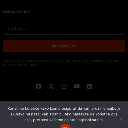
NEWSLETTER
PRIJAVITE SE
Ova stranica je zaštićena sa reCAPTCHA i primenjuju se
Google Politika privatnosti
i
Uslovi korišćenja usluge
Koristimo kolačiće kako bismo osigurali da vam pružimo najbolje
iskustvo na našoj veb stranici. Ako nastavite da koristite ovaj
sajt, pretpostavićemo da ste saglasni sa tim.
© 2026 NOVA EKONOMIJA | SVA PRAVA ZADŽANA | DEVELOPED BY
CUBES