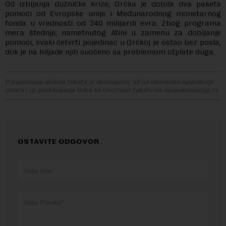
Od izbijanja dužničke krize, Grčka je dobila dva paketa
pomoći od Evropske unije i Međunarodnog monetarnog
fonda u vrednosti od 240 milijardi evra. Zbog programa
mera štednje, nametnutog Atini u zamenu za dobijanje
pomoći, svaki četvrti pojedinac u Grčkoj je ostao bez posla,
dok je na hiljade njih suočeno sa problemom otplate duga.
Preuzimanje delova teksta je dozvoljeno, ali uz obavezno navođenje
izvora i uz postavljanje linka ka izvornom tekstu na novaekonomija.rs
OSTAVITE ODGOVOR