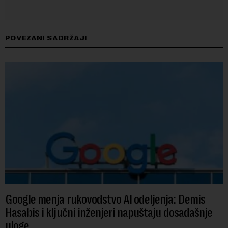
POVEZANI SADRŽAJI
Google menja rukovodstvo AI odeljenja: Demis
Hasabis i ključni inženjeri napuštaju dosadašnje
uloge