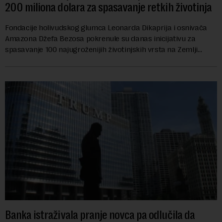
200 miliona dolara za spasavanje retkih životinja
Fondacije holivudskog glumca Leonarda Dikaprija i osnivača
Amazona Džefa Bezosa pokrenule su danas inicijativu za
spasavanje 100 najugroženijih životinjskih vrsta na Zemlji
vrednu 200 miliona dolara.Fond...
Banka istraživala pranje novca pa odlučila da