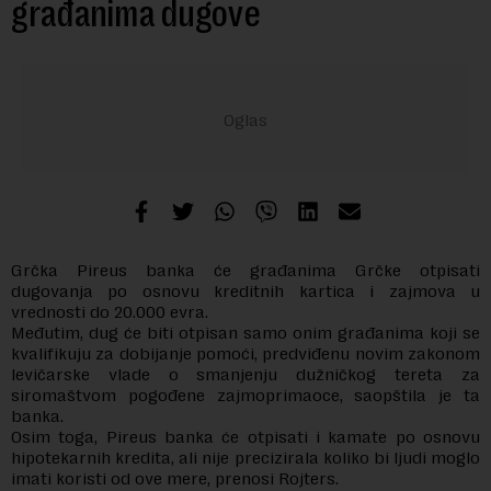
građanima dugove
Grčka Pireus banka će građanima Grčke otpisati
dugovanja po osnovu kreditnih kartica i zajmova u
vrednosti do 20.000 evra.
Međutim, dug će biti otpisan samo onim građanima koji se
kvalifikuju za dobijanje pomoći, predviđenu novim zakonom
levičarske vlade o smanjenju dužničkog tereta za
siromaštvom pogođene zajmoprimaoce, saopštila je ta
banka.
Osim toga, Pireus banka će otpisati i kamate po osnovu
hipotekarnih kredita, ali nije precizirala koliko bi ljudi moglo
imati koristi od ove mere, prenosi Rojters.