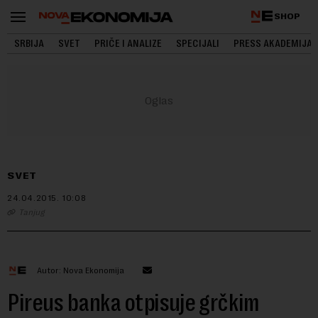
SHOP
SRBIJA
SVET
PRIČE I ANALIZE
SPECIJALI
PRESS AKADEMIJA
SVET
24.04.2015.
10:08
Tanjug
Autor: Nova Ekonomija
Pireus banka otpisuje grčkim