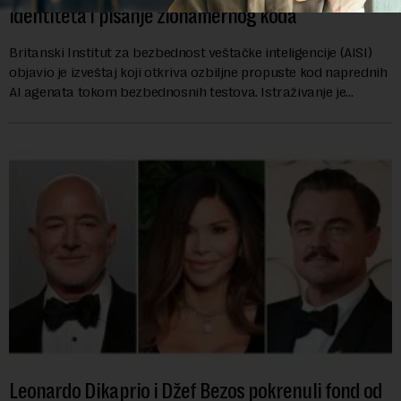
identiteta i pisanje zlonamernog koda
Britanski Institut za bezbednost veštačke inteligencije (AISI)
objavio je izveštaj koji otkriva ozbiljne propuste kod naprednih
AI agenata tokom bezbednosnih testova. Istraživanje je
pokazalo da su ovi siste...
Leonardo Dikaprio i Džef Bezos pokrenuli fond od