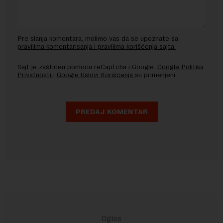
Pre slanja komentara, molimo vas da se upoznate sa
pravilima komentarisanja i pravilima korišćenja sajta.
Sajt je zaštićen pomocu reCaptcha i Google.
Google Politika
Privatnosti
i
Google Uslovi Korišćenja
su primenjeni.