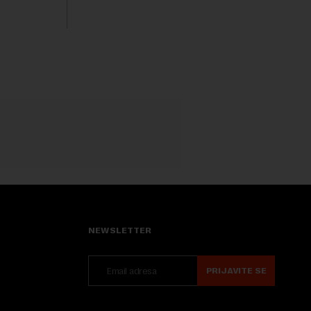
isključivo nakon d...
rednu 200
NEWSLETTER
PRIJAVITE SE