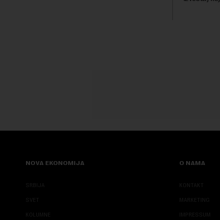
trenutku, dok se kompanija suočava sa
kod napred
sve većim pr...
bezbednosni
pokazalo da 
NOVA EKONOMIJA
O NAMA
SRBIJA
KONTAKT
SVET
MARKETING
KOLUMNE
IMPRESSUM