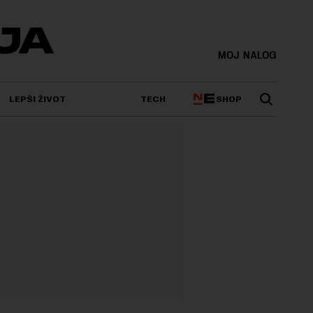
MOJ NALOG
SHOP
LEPŠI ŽIVOT
TECH