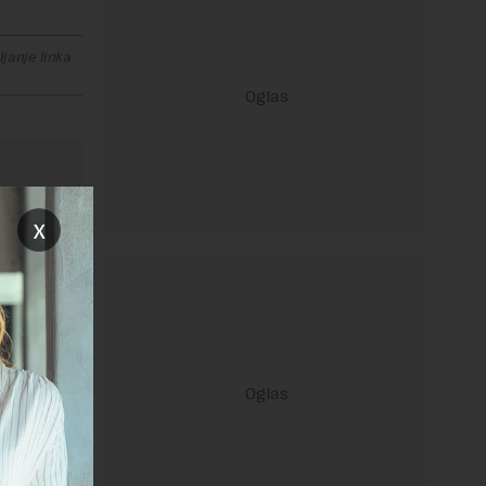
janje linka
x
ravilima