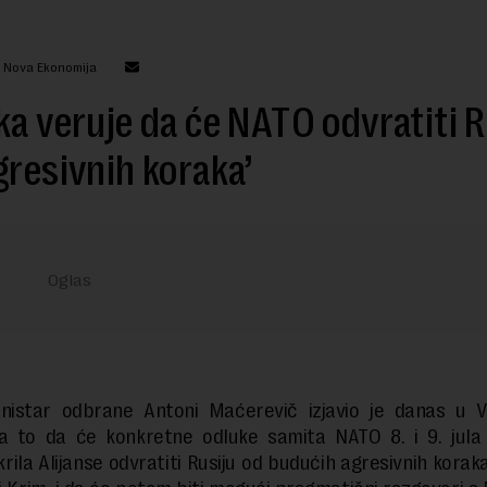
: Nova Ekonomija
ka veruje da će NATO odvratiti R
gresivnih koraka’
ministar odbrane Antoni Maćerevič izjavio je danas u V
a to da će konkretne odluke samita NATO 8. i 9. jula 
rila Alijanse odvratiti Rusiju od budućih agresivnih korak