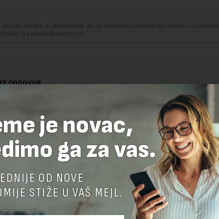
delova teksta je dozvoljeno, ali uz obavezno navođenje izvora i uz postavl
 tekstu na novaekonomija.rs
TE ODGOVOR
eme je novac,
dimo ga za vas.
EDNIJE OD NOVE
MIJE STIŽE U VAŠ MEJL.
nja komentara, molimo vas da se upoznate sa
pravilima komentarisanja i p
ja sajta.