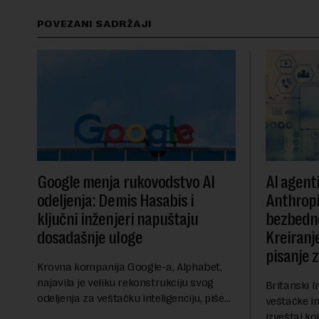
POVEZANI SADRŽAJI
Google menja rukovodstvo AI
AI agent
odeljenja: Demis Hasabis i
Anthropi
ključni inženjeri napuštaju
bezbedn
dosadašnje uloge
Kreiranje
pisanje 
Krovna kompanija Google-a, Alphabet,
najavila je veliku rekonstrukciju svog
Britanski I
odeljenja za veštačku inteligenciju, piše
veštačke int
Rojters. Ove promene dolaze u ključnom
izveštaj ko