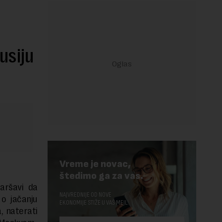
usiju
Vreme je novac,
štedimo ga za vas.
aršavi da
NAJVREDNIJE OD NOVE
o jačanju
EKONOMIJE STIŽE U VAŠ MEJL.
a, naterati