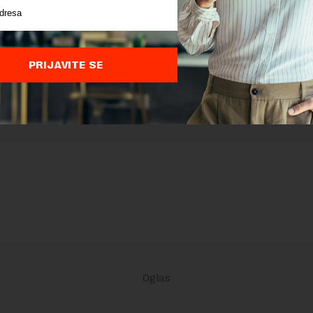
 zaštićen pomocu reCaptcha i Google.
Google Politika Privatnosti
i
Google
nja
su primenjeni.
PRIJAVITE SE