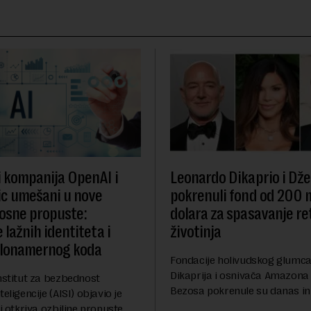
i kompanija OpenAI i
Leonardo Dikaprio i Dže
c umešani u nove
pokrenuli fond od 200 
osne propuste:
dolara za spasavanje re
 lažnih identiteta i
životinja
zlonamernog koda
Fondacije holivudskog glumc
Dikaprija i osnivača Amazona
nstitut za bezbednost
Bezosa pokrenule su danas ini
eligencije (AISI) objavio je
spasavanje 100 najugroženiji
ji otkriva ozbiljne propuste