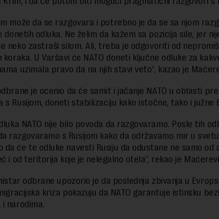
ti Krim, i da će potom biti mogući pragmatični razgovori 
om može da se razgovara i potrebno je da se sa njom razgo
e donetih odluka. Ne želim da kažem sa pozicija sile, jer nij
e neko zastraši silom. Ali, treba je odgovoriti od nepromiš
h koraka. U Varšavi će NATO doneti ključne odluke za kakve
nama uzimala pravo da na njih stavi veto“, kazao je Maćere
odbrane je ocenio da će samit i jačanje NATO u oblasti pr
s Rusijom, doneti stabilizaciju kako istočne, tako i južne 
odluka NATO nije bilo povoda da razgovaramo. Posle tih od
a razgovaramo s Rusijom kako da održavamo mir u svetu
da će te odluke navesti Rusiju da odustane ne samo od a
ć i od teritorija koje je nelegalno otela“, rekao je Maćerevi
nistar odbrane upozorio je da poslednja zbivanja u Evropsko
 migracijska kriza pokazuju da NATO garantuje istinsku be
i narodima.