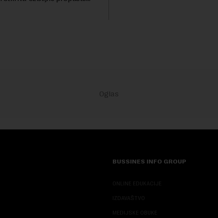
životinjskih vrsta na Zemlji v
nih AI agenata tokom
miliona dolara.Fond...
h testova. Istraživanje je
su ovi siste...
BUSSINES INFO GROUP
ONLINE EDUKACIJE
IZDAVAŠTVO
MEDIJSKE OBUKE