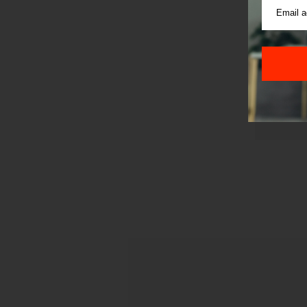
Sajt je
Korišće