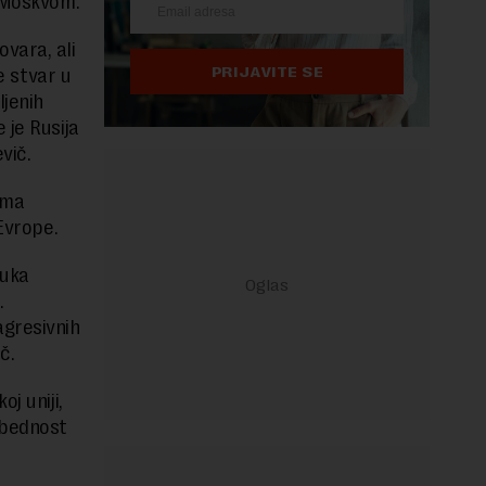
s Moskvom.
vara, ali
PRIJAVITE SE
e stvar u
ljenih
 je Rusija
vič.
ema
Evrope.
luka
.
gresivnih
č.
j uniji,
zbednost