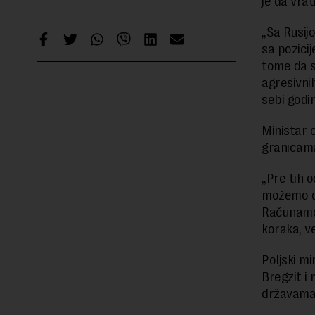
je da vra
„Sa Rusij
sa pozicij
tome da s
agresivni
sebi godi
Ministar 
granicama 
„Pre tih 
možemo d
Računamo 
koraka, ve
Poljski mi
Bregzit i
državama 