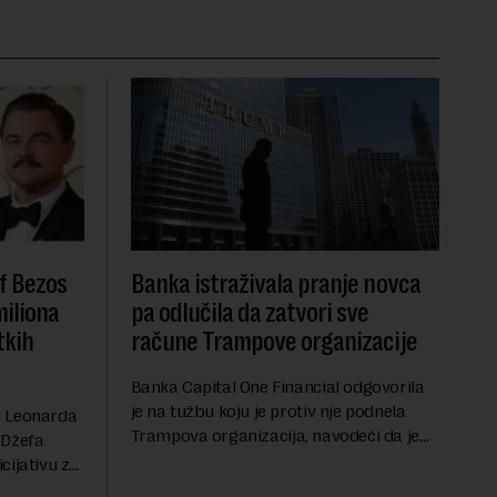
f Bezos
Banka istraživala pranje novca
miliona
pa odlučila da zatvori sve
tkih
račune Trampove organizacije
Banka Capital One Financial odgovorila
je na tužbu koju je protiv nje podnela
a Leonarda
Trampova organizacija, navodeći da je
 Džefa
odluka o zatvaranju njihovih bankovnih
cijativu za
računa pre nekoliko godina doneta
h