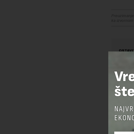
Preuzimanje 
ka izvornom
OSTAVI
Vr
šte
NAJVR
EKONO
Pre sla
korišćen