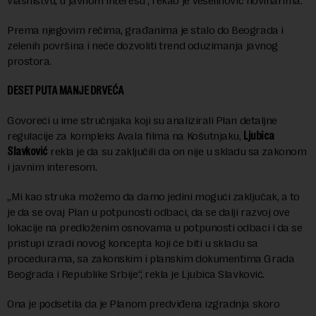
vlasništvu, u javnom interesu“, rekao je Veselinović novinarima.
Prema njegovim rečima, građanima je stalo do Beograda i
zelenih površina i neće dozvoliti trend oduzimanja javnog
prostora.
DESET PUTA MANJE DRVEĆA
Govoreći u ime stručnjaka koji su analizirali Plan detaljne
regulacije za kompleks Avala filma na Košutnjaku,
Ljubica
Slavković
rekla je da su zaključili da on nije u skladu sa zakonom
i javnim interesom.
„Mi kao struka možemo da damo jedini mogući zaključak, a to
je da se ovaj Plan u potpunosti odbaci, da se dalji razvoj ove
lokacije na predloženim osnovama u potpunosti odbaci i da se
pristupi izradi novog koncepta koji će biti u skladu sa
procedurama, sa zakonskim i planskim dokumentima Grada
Beograda i Republike Srbije“, rekla je Ljubica Slavković.
Ona je podsetila da je Planom predviđena izgradnja skoro