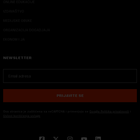
ONLINE EDUKACIJE
IZDAVAŠTVO
MEDIJSKE OBUKE
ORGANIZACIJA DOGADJAJA
EKONOM I JA
NEWSLETTER
PRIJAVITE SE
Ova stranica je zaštićena sa reCAPTCHA i primenjuju se
Google Politika privatnosti
i
Uslovi korišćenja usluge