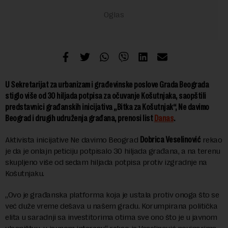
U Sekretarijat za urbanizam i građevinske poslove Grada Beograda
stiglo više od 30 hiljada potpisa za očuvanje Košutnjaka, saopštili
predstavnici građanskih inicijativa „Bitka za Košutnjak“, Ne davimo
Beograd i drugih udruženja građana, prenosi list
Danas
.
Aktivista inicijative Ne davimo Beograd
Dobrica Veselinović
rekao
je da je onlajn peticiju potpisalo 30 hiljada građana, a na terenu
skupljeno više od sedam hiljada potpisa protiv izgradnje na
Košutnjaku.
„Ovo je građanska platforma koja je ustala protiv onoga što se
već duže vreme dešava u našem gradu. Korumpirana politička
elita u saradnji sa investitorima otima sve ono što je u javnom