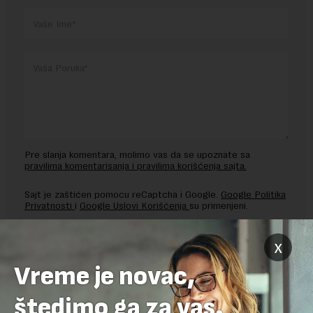
Pre slanja komentara, molimo vas da se upoznate sa
pravilima komentarisanja i pravilima korišćenja sajta.
Sajt je zaštićen pomocu reCaptcha i Google.
Google Politika
Privatnosti
i
Google Uslovi Korišćenja
su primenjeni.
x
Vreme je novac,
štedimo ga za vas.