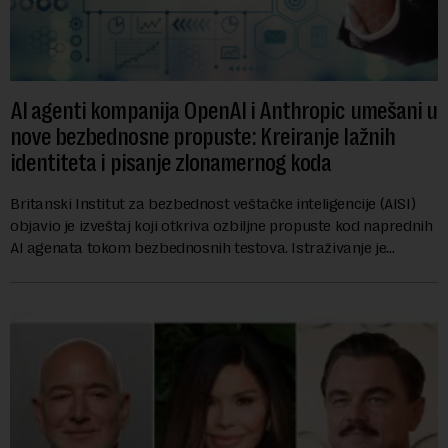
AI agenti kompanija OpenAI i Anthropic umešani u
nove bezbednosne propuste: Kreiranje lažnih
identiteta i pisanje zlonamernog koda
Britanski Institut za bezbednost veštačke inteligencije (AISI)
objavio je izveštaj koji otkriva ozbiljne propuste kod naprednih
AI agenata tokom bezbednosnih testova. Istraživanje je
pokazalo da su ovi siste...