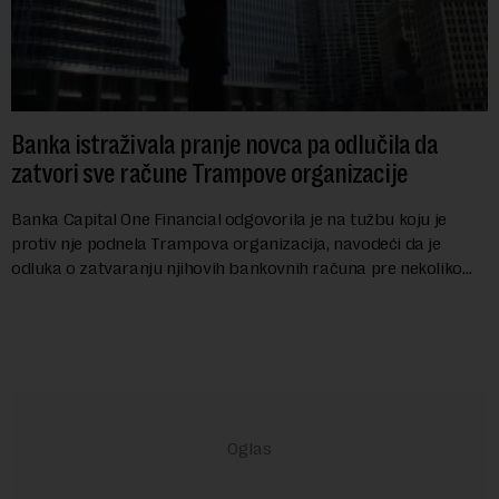
Banka istraživala pranje novca pa odlučila da
zatvori sve račune Trampove organizacije
Banka Capital One Financial odgovorila je na tužbu koju je
protiv nje podnela Trampova organizacija, navodeći da je
odluka o zatvaranju njihovih bankovnih računa pre nekoliko
godina doneta isključivo nakon d...