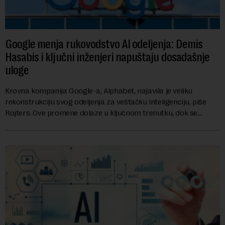
Google menja rukovodstvo AI odeljenja: Demis
Hasabis i ključni inženjeri napuštaju dosadašnje
uloge
Krovna kompanija Google-a, Alphabet, najavila je veliku
rekonstrukciju svog odeljenja za veštačku inteligenciju, piše
Rojters. Ove promene dolaze u ključnom trenutku, dok se
kompanija suočava sa sve većim pr...