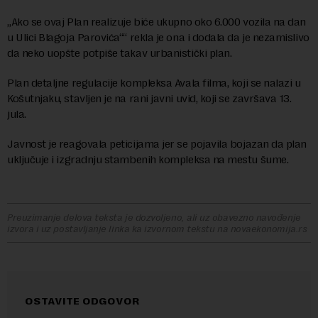
„Ako se ovaj Plan realizuje biće ukupno oko 6.000 vozila na dan
u Ulici Blagoja Parovića““ rekla je ona i dodala da je nezamislivo
da neko uopšte potpiše takav urbanistički plan.
Plan detaljne regulacije kompleksa Avala filma, koji se nalazi u
Košutnjaku, stavljen je na rani javni uvid, koji se završava 13.
jula.
Javnost je reagovala peticijama jer se pojavila bojazan da plan
uključuje i izgradnju stambenih kompleksa na mestu šume.
Preuzimanje delova teksta je dozvoljeno, ali uz obavezno navođenje
izvora i uz postavljanje linka ka izvornom tekstu na novaekonomija.rs
OSTAVITE ODGOVOR