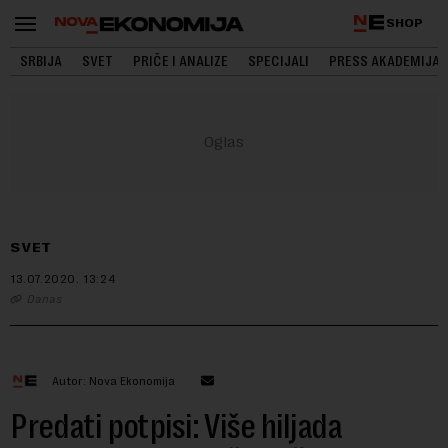
SHOP
SRBIJA
SVET
PRIČE I ANALIZE
SPECIJALI
PRESS AKADEMIJA
SVET
13.07.2020.
13:24
Danas
Autor: Nova Ekonomija
Predati potpisi: Više hiljada