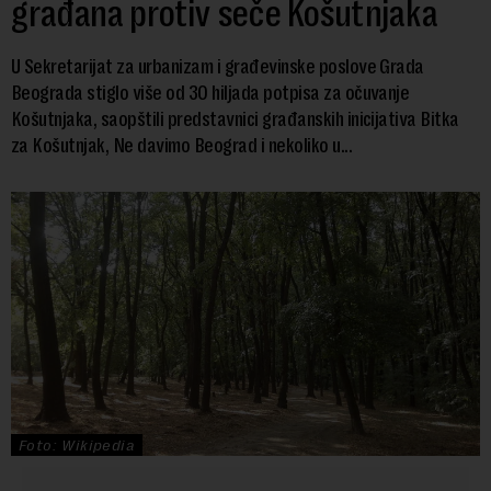
građana protiv seče Košutnjaka
U Sekretarijat za urbanizam i građevinske poslove Grada
Beograda stiglo više od 30 hiljada potpisa za očuvanje
Košutnjaka, saopštili predstavnici građanskih inicijativa Bitka
za Košutnjak, Ne davimo Beograd i nekoliko u...
Foto: Wikipedia