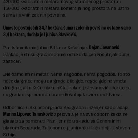
420.000 kvadratnih metara novog stambenog prostora i
150.000 kvadratnih metara komercijalnog prostora na uštrb
šuma i javnih zelenih površina.
Umesto postojećih 34,7 hektara šuma i zelenih površina ostaće samo
3,4 hektara, dodala je Ljubica Slavković.
Predstavnik inicijative Bitka za Košutnjak
Dejan Jovanović
istakao je da su građani doneli odluku da ceo Košutnjak bude
zaštićen.
„Ne damo im ni metar. Nema nagodbe, nema pogodbe. To što
hoće da grade mogu da grade bilo gde, negde gde ne smeta
drugima, ali u Košutnjaku ništa“, rekao je Jovanović i dodao da
su građani spremni da brane Košutnjak svim sredstvima.
Odbornica u Skupštini grada Beograda i inženjer saobraćaja
Marina Lipovac Tanasković
apelovala je na sve odbornike da ne
glasaju za pomenuti Plan, jer nije u skladu sa Generalnim
planom Beograda, Zakonom o planiranju i izgradnji i Ustavom
Srbije.