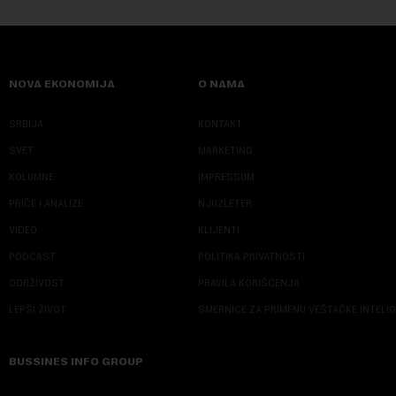
NOVA EKONOMIJA
O NAMA
SRBIJA
KONTAKT
SVET
MARKETING
KOLUMNE
IMPRESSUM
PRIČE I ANALIZE
NJUZLETER
VIDEO
KLIJENTI
PODCAST
POLITIKA PRIVATNOSTI
ODRŽIVOST
PRAVILA KORIŠĆENJA
LEPŠI ŽIVOT
SMERNICE ZA PRIMENU VEŠTAČKE INTELI
BUSSINES INFO GROUP