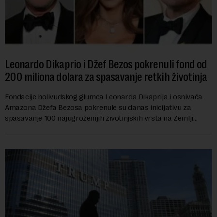
Leonardo Dikaprio i Džef Bezos pokrenuli fond od
200 miliona dolara za spasavanje retkih životinja
Fondacije holivudskog glumca Leonarda Dikaprija i osnivača
Amazona Džefa Bezosa pokrenule su danas inicijativu za
spasavanje 100 najugroženijih životinjskih vrsta na Zemlji
vrednu 200 miliona dolara.Fond...