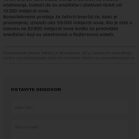
očekivanja, budući da su analitičari očekivali dobit od
13.200 milijardi vona.
Konsolidovana prodaja za četvrti kvartal će, kako je
procenjeno, iznositi oko 59.000 milijardi vona, što je niže u
odnosu na 62.800 milijardi vona koliko su predviđali
analitičari koji su učestvovali u Rojtersovoj anketi.
Preuzimanje delova teksta je dozvoljeno, ali uz obavezno navođenje
izvora i uz postavljanje linka ka izvornom tekstu na novaekonomija.rs
OSTAVITE ODGOVOR