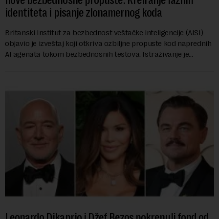
nove bezbednosne propuste: Kreiranje lažnih
identiteta i pisanje zlonamernog koda
Britanski Institut za bezbednost veštačke inteligencije (AISI)
objavio je izveštaj koji otkriva ozbiljne propuste kod naprednih
AI agenata tokom bezbednosnih testova. Istraživanje je
pokazalo da su ovi siste...
Leonardo Dikaprio i Džef Bezos pokrenuli fond od