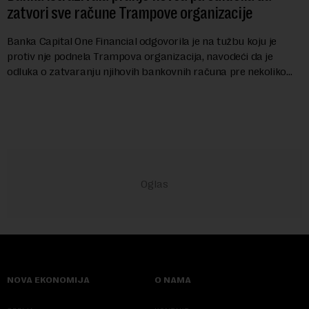
zatvori sve račune Trampove organizacije
Banka Capital One Financial odgovorila je na tužbu koju je
protiv nje podnela Trampova organizacija, navodeći da je
odluka o zatvaranju njihovih bankovnih računa pre nekoliko
godina doneta isključivo nakon d...
NOVA EKONOMIJA
O NAMA