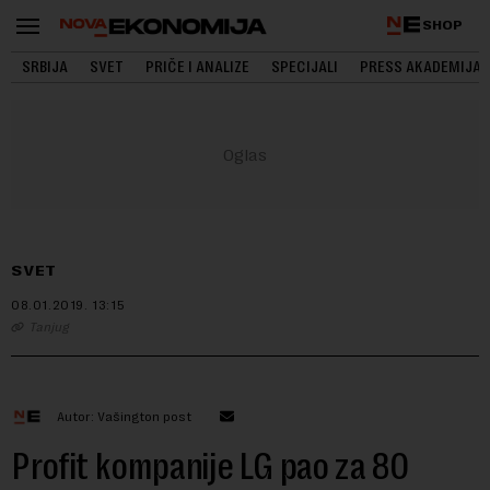
SHOP
SRBIJA
SVET
PRIČE I ANALIZE
SPECIJALI
PRESS AKADEMIJA
SVET
08.01.2019.
13:15
Tanjug
Autor: Vašington post
Profit kompanije LG pao za 80