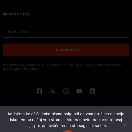
NEWSLETTER
PRIJAVITE SE
Ova stranica je zaštićena sa reCAPTCHA i primenjuju se
Google Politika privatnosti
i
Uslovi korišćenja usluge
Koristimo kolačiće kako bismo osigurali da vam pružimo najbolje
iskustvo na našoj veb stranici. Ako nastavite da koristite ovaj
sajt, pretpostavićemo da ste saglasni sa tim.
© 2026 NOVA EKONOMIJA | SVA PRAVA ZADŽANA | DEVELOPED BY
CUBES