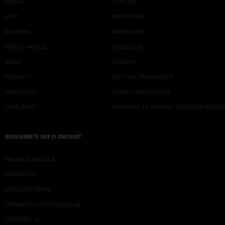
SRBIJA
KONTAKT
SVET
MARKETING
KOLUMNE
IMPRESSUM
PRIČE I ANALIZE
NJUZLETER
VIDEO
KLIJENTI
PODCAST
POLITIKA PRIVATNOSTI
ODRŽIVOST
PRAVILA KORIŠĆENJA
LEPŠI ŽIVOT
SMERNICE ZA PRIMENU VEŠTAČKE INTELI
BUSSINES INFO GROUP
ONLINE EDUKACIJE
IZDAVAŠTVO
MEDIJSKE OBUKE
ORGANIZACIJA DOGADJAJA
EKONOM I JA