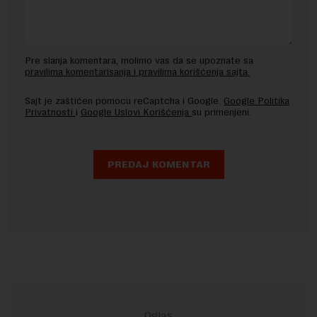
Pre slanja komentara, molimo vas da se upoznate sa
pravilima komentarisanja i pravilima korišćenja sajta.
Sajt je zaštićen pomocu reCaptcha i Google.
Google Politika
Privatnosti
i
Google Uslovi Korišćenja
su primenjeni.