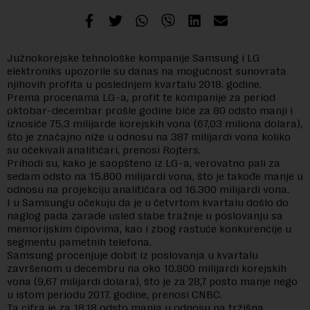
Južnokorejske tehnološke kompanije Samsung i LG
elektroniks upozorile su danas na mogućnost sunovrata
njihovih profita u poslednjem kvartalu 2018. godine.
Prema procenama LG-a, profit te kompanije za period
oktobar-decembar prošle godine biće za 80 odsto manji i
iznosiće 75,3 milijarde korejskih vona (67,03 miliona dolara),
što je značajno niže u odnosu na 387 milijardi vona koliko
su očekivali analitičari, prenosi Rojters.
Prihodi su, kako je saopšteno iz LG-a, verovatno pali za
sedam odsto na 15.800 milijardi vona, što je takođe manje u
odnosu na projekciju analitičara od 16.300 milijardi vona.
I u Samsungu očekuju da je u četvrtom kvartalu došlo do
naglog pada zarade usled slabe tražnje u poslovanju sa
memorijskim čipovima, kao i zbog rastuće konkurencije u
segmentu pametnih telefona.
Samsung procenjuje dobit iz poslovanja u kvartalu
završenom u decembru na oko 10.800 milijardi korejskih
vona (9,67 milijardi dolara), što je za 28,7 posto manje nego
u istom periodu 2017. godine, prenosi CNBC.
Ta cifra je za 18,18 odsto manja u odnosu na tržišna