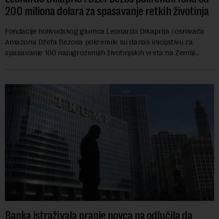
200 miliona dolara za spasavanje retkih životinja
Fondacije holivudskog glumca Leonarda Dikaprija i osnivača
Amazona Džefa Bezosa pokrenule su danas inicijativu za
spasavanje 100 najugroženijih životinjskih vrsta na Zemlji
vrednu 200 miliona dolara.Fond...
Banka istraživala pranje novca pa odlučila da