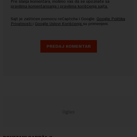
Pre slanja komentara, molimo vas da se upoznate sa
pravilima komentarisanja i pravilima korišćenja sajta.
Sajt je zaštićen pomocu reCaptcha i Google.
Google Politika
Privatnosti
i
Google Uslovi Korišćenja
su primenjeni.