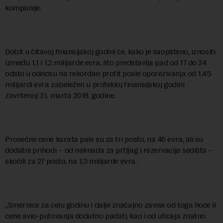
kompanije.
Dobit u čitavoj finansijskoj godini će, kako je saopšteno, iznositi
između 1,1 i 1,2 milijarde evra, što predstavlja pad od 17 do 24
odsto u odnosu na rekordan profit posle oporezivanja od 1,45
milijardi evra zabeležen u protekloj finansijskoj godini
završenoj 31. marta 2018. godine.
Prosečne cene karata pale su za tri posto, na 46 evra, ali su
dodatni prihodi – od naknada za prtljag i rezervacija sedišta –
skočili za 27 posto, na 1,3 milijarde evra.
„Smernice za celu godinu i dalje značajno zavise od toga hoće li
cene avio-putovanja dodatno padati, kao i od uticaja znatno