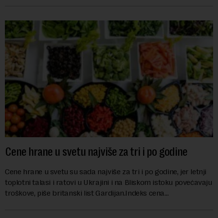
Cene hrane u svetu najviše za tri i po godine
Cene hrane u svetu su sada najviše za tri i po godine, jer letnji
toplotni talasi i ratovi u Ukrajini i na Bliskom istoku povećavaju
troškove, piše britanski list Gardijan.Indeks cena
prehrambenih proiz...