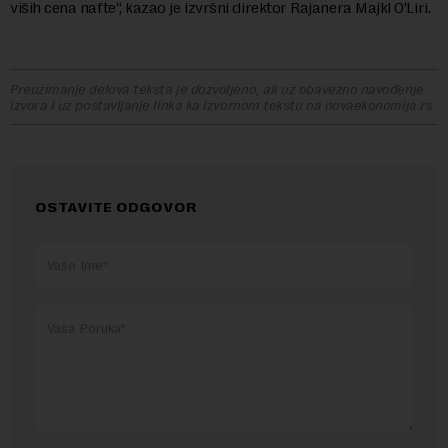
viših cena nafte“, kazao je izvršni direktor Rajanera Majkl O’Liri.
Preuzimanje delova teksta je dozvoljeno, ali uz obavezno navođenje
izvora i uz postavljanje linka ka izvornom tekstu na novaekonomija.rs
OSTAVITE ODGOVOR