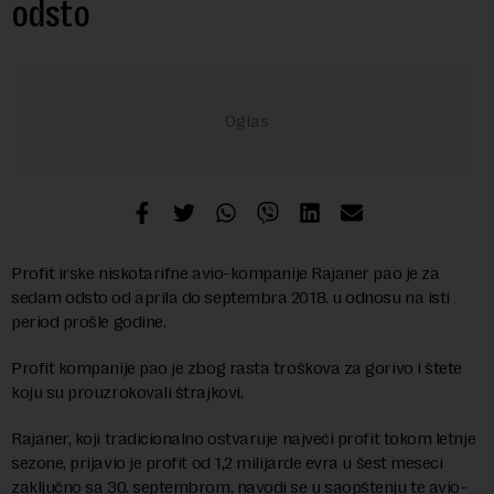
odsto
Profit irske niskotarifne avio-kompanije Rajaner pao je za
sedam odsto od aprila do septembra 2018. u odnosu na isti
period prošle godine.
Profit kompanije pao je zbog rasta troškova za gorivo i štete
koju su prouzrokovali štrajkovi.
Rajaner, koji tradicionalno ostvaruje najveći profit tokom letnje
sezone, prijavio je profit od 1,2 milijarde evra u šest meseci
zaključno sa 30. septembrom, navodi se u saopštenju te avio-