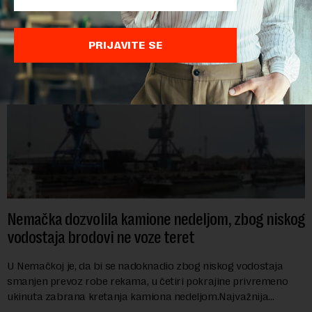
energetike te ostrvske zemlje Ma...
PRIJAVITE SE
Nemačka dozvolila kamione nedeljom, zbog niskog
vodostaja brodovi ne voze teret
U Nemačkoj je, da bi se nadoknadio zbog niskog vodostaja
smanjen prevoz robe rekama, u četiri pokrajine privremeno
ukinuta zabrana kretanja kamiona nedeljom.Najvažnija
nemačka reka Rajna ima najniži vodo...