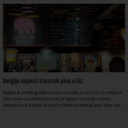
Belgija najveći izvoznik piva u EU
Belgija je prošle godine izvezla u zemlje u i van EU 1,5 milijardi
litara piva sa alkoholom i bila je najveći izvoznik u bloku,
saopštio je Eurostat povodom Međunarodnog dana piva koji
se obeležava danas. ...