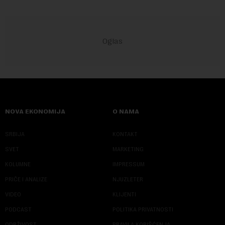
NOVA EKONOMIJA
O NAMA
SRBIJA
KONTAKT
SVET
MARKETING
KOLUMNE
IMPRESSUM
PRIČE I ANALIZE
NJUZLETER
VIDEO
KLIJENTI
PODCAST
POLITIKA PRIVATNOSTI
ODRŽIVOST
PRAVILA KORIŠĆENJA