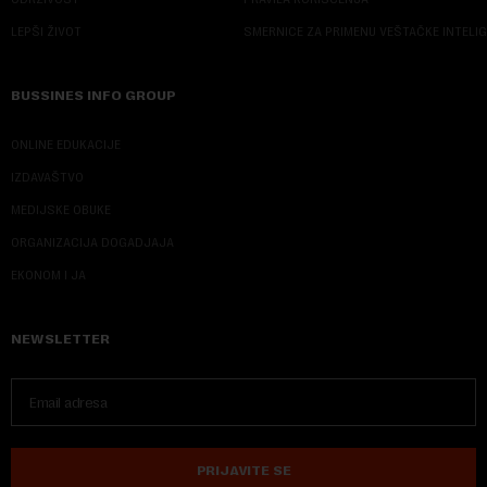
LEPŠI ŽIVOT
SMERNICE ZA PRIMENU VEŠTAČKE INTELI
BUSSINES INFO GROUP
ONLINE EDUKACIJE
IZDAVAŠTVO
MEDIJSKE OBUKE
ORGANIZACIJA DOGADJAJA
EKONOM I JA
NEWSLETTER
PRIJAVITE SE