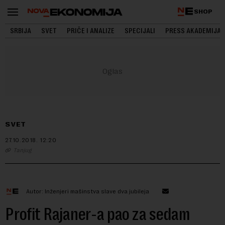
SHOP
SRBIJA
SVET
PRIČE I ANALIZE
SPECIJALI
PRESS AKADEMIJA
SVET
27.10.2018.
12:20
Tanjug
Autor: Inženjeri mašinstva slave dva jubileja
Profit Rajaner-a pao za sedam