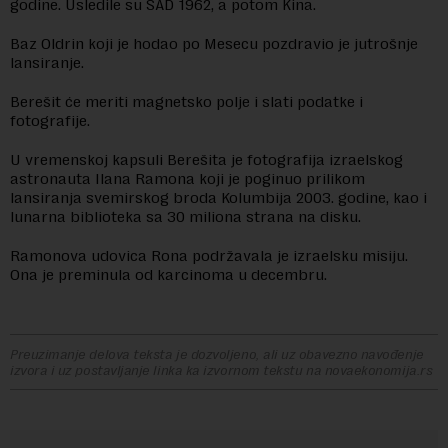
godine. Usledile su SAD 1962, a potom Kina.
Baz Oldrin koji je hodao po Mesecu pozdravio je jutrošnje
lansiranje.
Berešit će meriti magnetsko polje i slati podatke i
fotografije.
U vremenskoj kapsuli Berešita je fotografija izraelskog
astronauta Ilana Ramona koji je poginuo prilikom
lansiranja svemirskog broda Kolumbija 2003. godine, kao i
lunarna biblioteka sa 30 miliona strana na disku.
Ramonova udovica Rona podržavala je izraelsku misiju.
Ona je preminula od karcinoma u decembru.
Preuzimanje delova teksta je dozvoljeno, ali uz obavezno navođenje
izvora i uz postavljanje linka ka izvornom tekstu na novaekonomija.rs