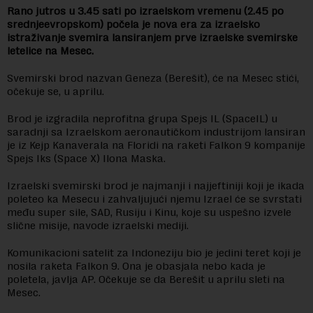
Rano jutros u 3.45 sati po izraelskom vremenu (2.45 po
srednjeevropskom) počela je nova era za izraelsko
istraživanje svemira lansiranjem prve izraelske svemirske
letelice na Mesec.
Svemirski brod nazvan Geneza (Berešit), će na Mesec stići,
očekuje se, u aprilu.
Brod je izgradila neprofitna grupa Spejs IL (SpaceIL) u
saradnji sa Izraelskom aeronautičkom industrijom lansiran
je iz Kejp Kanaverala na Floridi na raketi Falkon 9 kompanije
Spejs Iks (Space X) Ilona Maska.
Izraelski svemirski brod je najmanji i najjeftiniji koji je ikada
poleteo ka Mesecu i zahvaljujući njemu Izrael će se svrstati
među super sile, SAD, Rusiju i Kinu, koje su uspešno izvele
slične misije, navode izraelski mediji.
Komunikacioni satelit za Indoneziju bio je jedini teret koji je
nosila raketa Falkon 9. Ona je obasjala nebo kada je
poletela, javlja AP. Očekuje se da Berešit u aprilu sleti na
Mesec.