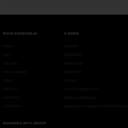
NOVA EKONOMIJA
O NAMA
SRBIJA
KONTAKT
SVET
MARKETING
KOLUMNE
IMPRESSUM
PRIČE I ANALIZE
NJUZLETER
VIDEO
KLIJENTI
PODCAST
POLITIKA PRIVATNOSTI
ODRŽIVOST
PRAVILA KORIŠĆENJA
LEPŠI ŽIVOT
SMERNICE ZA PRIMENU VEŠTAČKE INTELI
BUSSINES INFO GROUP