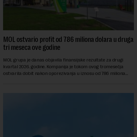
MOL ostvario profit od 786 miliona dolara u druga
tri meseca ove godine
MOL grupa je danas objavila finansijske rezultate za drugi
kvartal 2026. godine. Kompanija je tokom ovog tromesečja
ostvarila dobit nakon oporezivanja u iznosu od 786 miliona
američkih dolara. Rezultatima su...