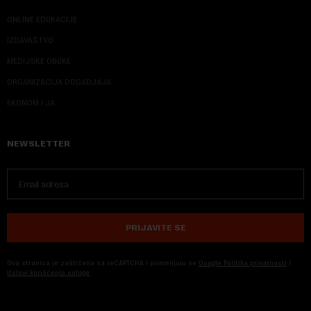
ONLINE EDUKACIJE
IZDAVAŠTVO
MEDIJSKE OBUKE
ORGANIZACIJA DOGADJAJA
EKONOM I JA
NEWSLETTER
PRIJAVITE SE
Ova stranica je zaštićena sa reCAPTCHA i primenjuju se
Google Politika privatnosti
i
Uslovi korišćenja usluge