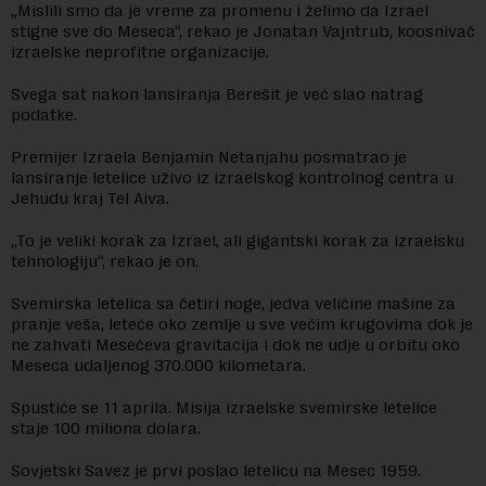
„Mislili smo da je vreme za promenu i želimo da Izrael
stigne sve do Meseca“, rekao je Jonatan Vajntrub, koosnivač
izraelske neprofitne organizacije.
Svega sat nakon lansiranja Berešit je već slao natrag
podatke.
Premijer Izraela Benjamin Netanjahu posmatrao je
lansiranje letelice uživo iz izraelskog kontrolnog centra u
Jehudu kraj Tel Aiva.
„To je veliki korak za Izrael, ali gigantski korak za izraelsku
tehnologiju“, rekao je on.
Svemirska letelica sa četiri noge, jedva veličine mašine za
pranje veša, leteće oko zemlje u sve većim krugovima dok je
ne zahvati Mesečeva gravitacija i dok ne udje u orbitu oko
Meseca udaljenog 370.000 kilometara.
Spustiće se 11 aprila. Misija izraelske svemirske letelice
staje 100 miliona dolara.
Sovjetski Savez je prvi poslao letelicu na Mesec 1959.