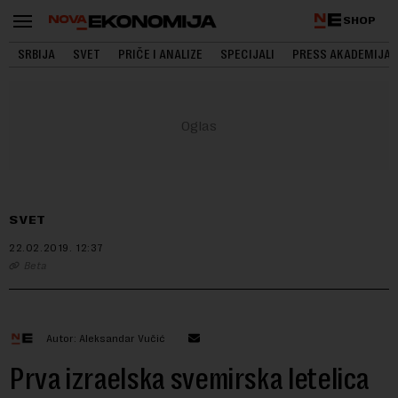
SHOP
SRBIJA
SVET
PRIČE I ANALIZE
SPECIJALI
PRESS AKADEMIJA
SVET
22.02.2019.
12:37
Beta
Autor: Aleksandar Vučić
Prva izraelska svemirska letelica