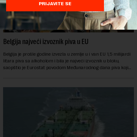
PRIJAVITE SE
Belgija najveći izvoznik piva u EU
Belgija je prošle godine izvezla u zemlje u i van EU 1,5 milijardi
litara piva sa alkoholom i bila je najveći izvoznik u bloku,
saopštio je Eurostat povodom Međunarodnog dana piva koji
se obeležava danas. ...