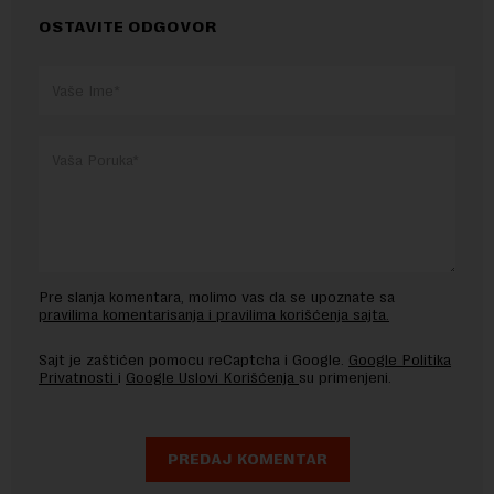
OSTAVITE ODGOVOR
Pre slanja komentara, molimo vas da se upoznate sa
pravilima komentarisanja i pravilima korišćenja sajta.
Sajt je zaštićen pomocu reCaptcha i Google.
Google Politika
Privatnosti
i
Google Uslovi Korišćenja
su primenjeni.