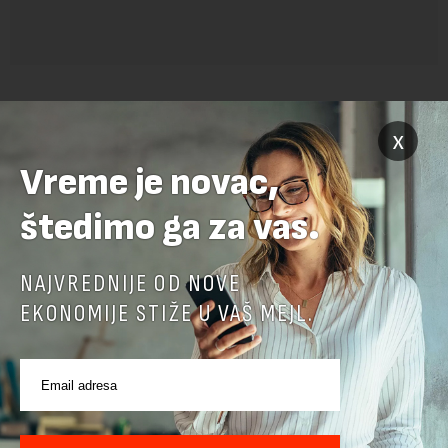
x
Vreme je novac,
štedimo ga za vas.
POVEZANI SADRŽAJI
NAJVREDNIJE OD NOVE
EKONOMIJE STIŽE U VAŠ MEJL.