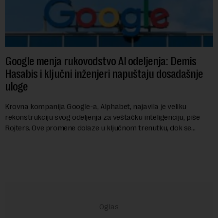
Google menja rukovodstvo AI odeljenja: Demis
Hasabis i ključni inženjeri napuštaju dosadašnje
uloge
Krovna kompanija Google-a, Alphabet, najavila je veliku
rekonstrukciju svog odeljenja za veštačku inteligenciju, piše
Rojters. Ove promene dolaze u ključnom trenutku, dok se
kompanija suočava sa sve većim pr...