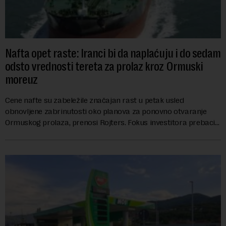
Nafta opet raste: Iranci bi da naplaćuju i do sedam
odsto vrednosti tereta za prolaz kroz Ormuski
moreuz
Cene nafte su zabeležile značajan rast u petak usled
obnovljene zabrinutosti oko planova za ponovno otvaranje
Ormuskog prolaza, prenosi Rojters. Fokus investitora prebacio
se na predloge Irana i Omana koji b...