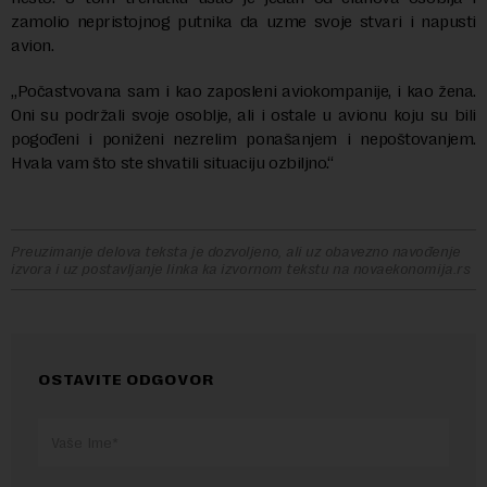
zamolio nepristojnog putnika da uzme svoje stvari i napusti
avion.
„Počastvovana sam i kao zaposleni aviokompanije, i kao žena.
Oni su podržali svoje osoblje, ali i ostale u avionu koju su bili
pogođeni i poniženi nezrelim ponašanjem i nepoštovanjem.
Hvala vam što ste shvatili situaciju ozbiljno.“
Preuzimanje delova teksta je dozvoljeno, ali uz obavezno navođenje
izvora i uz postavljanje linka ka izvornom tekstu na novaekonomija.rs
OSTAVITE ODGOVOR