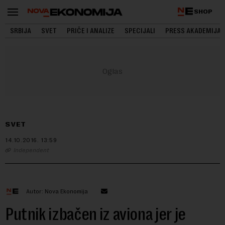
SHOP
SRBIJA
SVET
PRIČE I ANALIZE
SPECIJALI
PRESS AKADEMIJA
SVET
14.10.2016.
13:59
Independent
Autor: Nova Ekonomija
Putnik izbačen iz aviona jer je