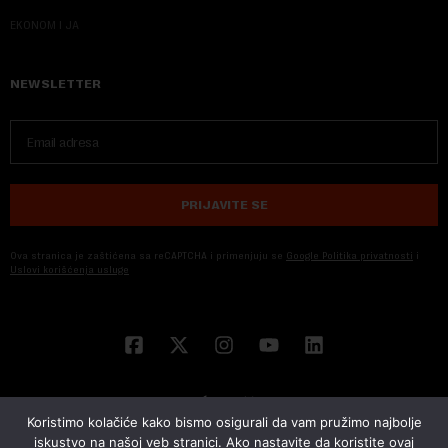
EKONOM I JA
NEWSLETTER
PRIJAVITE SE
Ova stranica je zaštićena sa reCAPTCHA i primenjuju se
Google Politika privatnosti
i
Uslovi korišćenja usluge
Koristimo kolačiće kako bismo osigurali da vam pružimo najbolje
iskustvo na našoj veb stranici. Ako nastavite da koristite ovaj