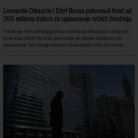
Leonardo Dikaprio i Džef Bezos pokrenuli fond od
200 miliona dolara za spasavanje retkih životinja
Fondacije holivudskog glumca Leonarda Dikaprija i osnivača
Amazona Džefa Bezosa pokrenule su danas inicijativu za
spasavanje 100 najugroženijih životinjskih vrsta na Zemlji
vrednu 200 miliona dolara.Fond...