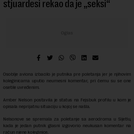
stjuardesi rekao da je „seksi“
Osoblje aviona izbacilo je putnika pre poletanja jer je njihovim
koleginicama uputio neumesni komentar, pri čemu su se one
osetile uvređenim.
Amber Nelson postavila je status na Fejsbuk profilu u kom je
opisala neprijatnu situaciju u kojoj se našla.
Nelsonove se spremala za poletanje sa aerodroma u Sijetlu,
kada je jedan putnik glasni izgovorio neukusan komentar na
račun njene koleginice.