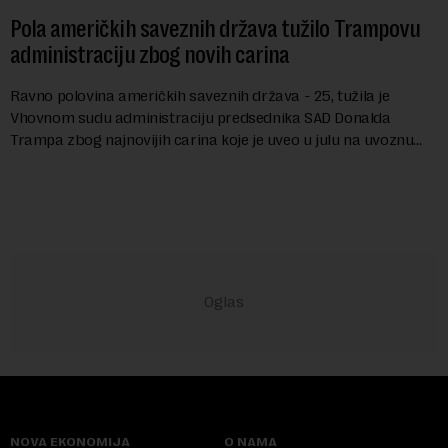
Pola američkih saveznih država tužilo Trampovu
administraciju zbog novih carina
Ravno polovina američkih saveznih država - 25, tužila je
Vhovnom sudu administraciju predsednika SAD Donalda
Trampa zbog najnovijih carina koje je uveo u julu na uvoznu
robu iz 59 zemalja sveta, uključujući ...
NOVA EKONOMIJA
O NAMA