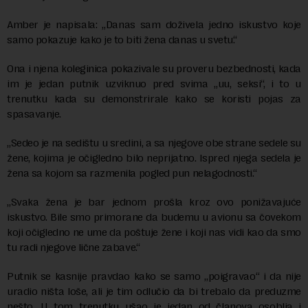
Amber je napisala: „Danas sam doživela jedno iskustvo koje
samo pokazuje kako je to biti žena danas u svetu.“
Ona i njena koleginica pokazivale su proveru bezbednosti, kada
im je jedan putnik uzviknuo pred svima „uu, seksi“, i to u
trenutku kada su demonstrirale kako se koristi pojas za
spasavanje.
„Sedeo je na sedištu u sredini, a sa njegove obe strane sedele su
žene, kojima je očigledno bilo neprijatno. Ispred njega sedela je
žena sa kojom sa razmenila pogled pun nelagodnosti.“
„Svaka žena je bar jednom prošla kroz ovo ponižavajuće
iskustvo. Bile smo primorane da budemu u avionu sa čovekom
koji očigledno ne ume da poštuje žene i koji nas vidi kao da smo
tu radi njegove lične zabave.“
Putnik se kasnije pravdao kako se samo „poigravao“ i da nije
uradio ništa loše, ali je tim odlučio da bi trebalo da preduzme
nešto. U tom trenutku ušao je jedan od članova osoblja i