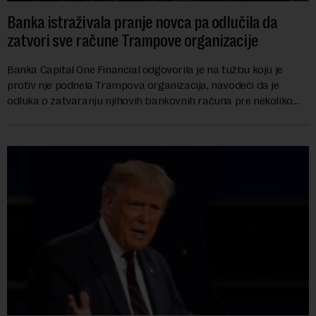
Banka istraživala pranje novca pa odlučila da
zatvori sve račune Trampove organizacije
Banka Capital One Financial odgovorila je na tužbu koju je
protiv nje podnela Trampova organizacija, navodeći da je
odluka o zatvaranju njihovih bankovnih računa pre nekoliko
godina doneta isključivo nakon d...