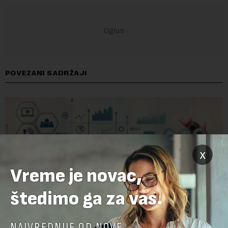
POVEZANI SADRŽAJI
x
Vreme je novac,
štedimo ga za vas.
NAJVREDNIJE OD NOVE