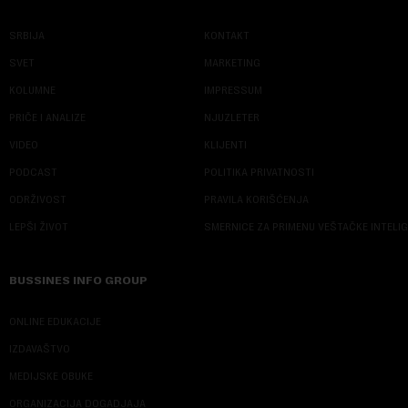
SRBIJA
KONTAKT
SVET
MARKETING
KOLUMNE
IMPRESSUM
PRIČE I ANALIZE
NJUZLETER
VIDEO
KLIJENTI
PODCAST
POLITIKA PRIVATNOSTI
ODRŽIVOST
PRAVILA KORIŠĆENJA
LEPŠI ŽIVOT
SMERNICE ZA PRIMENU VEŠTAČKE INTELI
BUSSINES INFO GROUP
ONLINE EDUKACIJE
IZDAVAŠTVO
MEDIJSKE OBUKE
ORGANIZACIJA DOGADJAJA