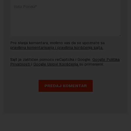
Pre slanja komentara, molimo vas da se upoznate sa
pravilima komentarisanja i pravilima korišćenja sajta.
Sajt je zaštićen pomocu reCaptcha i Google.
Google Politika
Privatnosti
i
Google Uslovi Korišćenja
su primenjeni.