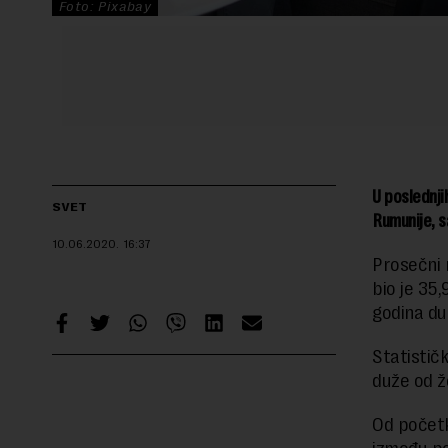
Foto: Pixabay
U poslednji
SVET
Rumunije, s
10.06.2020.
16:37
Prosečni r
bio je 35,
godina du
Statističk
duže od ž
Od početka