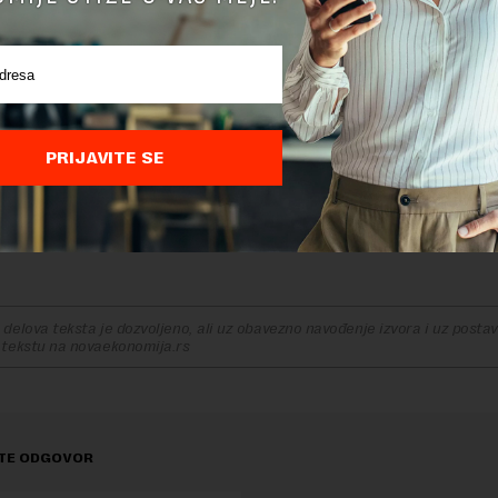
t trajanja radnog veka zabeležen je na Malti, najmanji rast u Danskoj,
iji.
ju sa 2000. godinom, prosečno trajanje radnog veka pov
žave članice EU u 2019. godini, sa izuzetkom Rumunije, koja
a pad od 2,2 godine.
PRIJAVITE SE
ovećanja u periodu od 2000. do 2019. zabeležena su na Ma
ađarskoj 6,9 godina i Estoniji 5,6 godina, a najmanja poveć
7 godina i Grčkoj 1,8 godina.
delova teksta je dozvoljeno, ali uz obavezno navođenje izvora i uz postavl
 tekstu na novaekonomija.rs
TE ODGOVOR