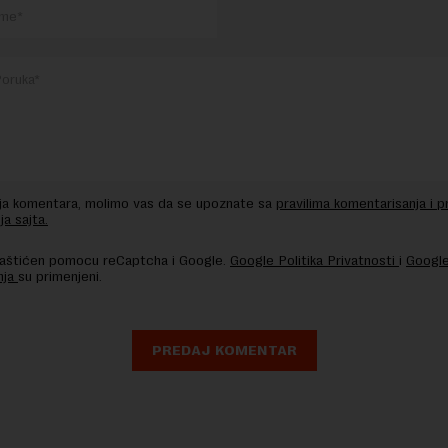
nja komentara, molimo vas da se upoznate sa
pravilima komentarisanja i p
ja sajta.
 zaštićen pomocu reCaptcha i Google.
Google Politika Privatnosti
i
Google
nja
su primenjeni.