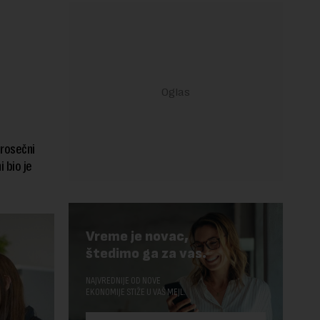
Prosečni
 bio je
Vreme je novac,
štedimo ga za vas.
NAJVREDNIJE OD NOVE
EKONOMIJE STIŽE U VAŠ MEJL.