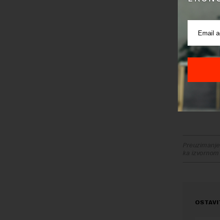
Najveći ras
pad u Rumun
U poređen
za sve dr
zabeležil
Najveća p
godina, M
Danskoj 1,
Preuzimanje 
ka izvornom
OSTAVI