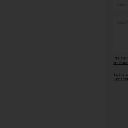
Pre sla
korišćen
Sajt je
Korišće