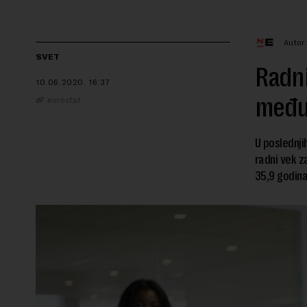
Autor
SVET
Radni
10.06.2020.
16:37
među
eurostat
U poslednji
radni vek z
35,9 godina