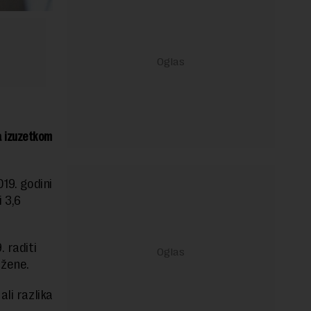
sa izuzetkom
19. godini
i 3,6
 raditi
 žene.
li razlika