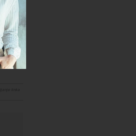
 a jedini
ećalo se
 je
lti sa 7,6
anja u
janje linka