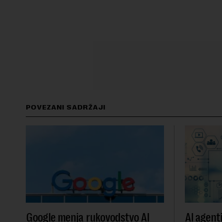
POVEZANI SADRŽAJI
Google menja rukovodstvo AI
AI agent