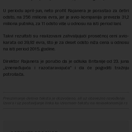
U periodu april-jun, neto profit Rajanera je porastao za četiri
odsto, na 256 miliona evra, jer je avio-kompanija prevezla 31,2
miliona putnika, za 11 odsto više u odnosu na isti period lani.
Takvi rezultati su realizovani zahvaljujući prosečnoj ceni avio-
karata od 39,92 evra, što je za deset odsto niža cena u odnosu
na isti period 2015. godine.
Direktor Rajanera je poručio da je odluka Britanije od 23. juna
„iznenađujuća i razočaravajuća“ i da će pogoditi tražnju
potrošača.
Preuzimanje delova teksta je dozvoljeno, ali uz obavezno navođenje
izvora i uz postavljanje linka ka izvornom tekstu na novaekonomija.rs