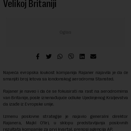
Velikoj Britaniji
Najveća evropska loukost kompanija Rajaner najavila je da će
smanjiti broj letova sa londonskog aerodroma Stansted.
Rajaner je naveo i da će se fokusirati na rast na aerodromima
van Britanije, posle iznenađujuće odluke Ujedinjenog Kraljevstva
da izađe iz Evropske unije.
Izmenu poslovne strategije je najavio generalni direktor
Rajanera, Majkl O’liri, u sklopu predstavljanja poslovnih
rezultata kompanije za prvi kvartal, prenosi agencija AP.