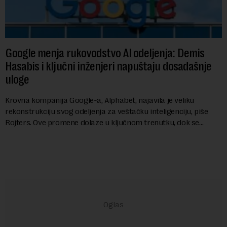
Google menja rukovodstvo AI odeljenja: Demis
Hasabis i ključni inženjeri napuštaju dosadašnje
uloge
Krovna kompanija Google-a, Alphabet, najavila je veliku
rekonstrukciju svog odeljenja za veštačku inteligenciju, piše
Rojters. Ove promene dolaze u ključnom trenutku, dok se
kompanija suočava sa sve većim pr...