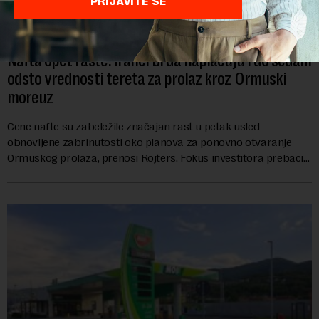
PRIJAVITE SE
Nafta opet raste: Iranci bi da naplaćuju i do sedam
odsto vrednosti tereta za prolaz kroz Ormuski
moreuz
Cene nafte su zabeležile značajan rast u petak usled
obnovljene zabrinutosti oko planova za ponovno otvaranje
Ormuskog prolaza, prenosi Rojters. Fokus investitora prebacio
se na predloge Irana i Omana koji b...