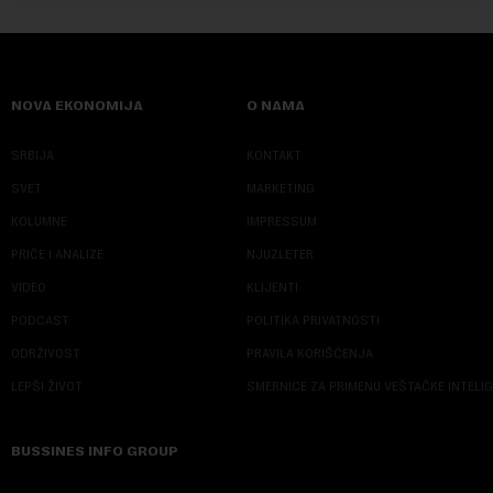
NOVA EKONOMIJA
O NAMA
SRBIJA
KONTAKT
SVET
MARKETING
KOLUMNE
IMPRESSUM
PRIČE I ANALIZE
NJUZLETER
VIDEO
KLIJENTI
PODCAST
POLITIKA PRIVATNOSTI
ODRŽIVOST
PRAVILA KORIŠĆENJA
LEPŠI ŽIVOT
SMERNICE ZA PRIMENU VEŠTAČKE INTELI
BUSSINES INFO GROUP