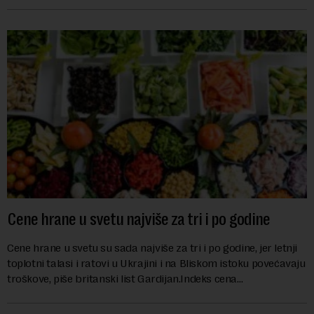
nemačka reka Rajna ima najniži vodo...
Cene hrane u svetu najviše za tri i po godine
Cene hrane u svetu su sada najviše za tri i po godine, jer letnji
toplotni talasi i ratovi u Ukrajini i na Bliskom istoku povećavaju
troškove, piše britanski list Gardijan.Indeks cena
prehrambenih proiz...