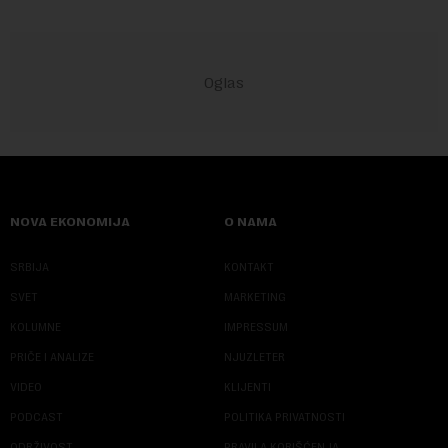
NOVA EKONOMIJA
O NAMA
SRBIJA
KONTAKT
SVET
MARKETING
KOLUMNE
IMPRESSUM
PRIČE I ANALIZE
NJUZLETER
VIDEO
KLIJENTI
PODCAST
POLITIKA PRIVATNOSTI
ODRŽIVOST
PRAVILA KORIŠĆENJA