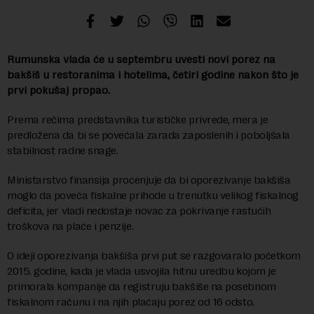
Rumunska vlada će u septembru uvesti novi porez na
bakšiš u restoranima i hotelima, četiri godine nakon što je
prvi pokušaj propao.
Prema rečima predstavnika turističke privrede, mera je
predložena da bi se povećala zarada zaposlenih i poboljšala
stabilnost radne snage.
Ministarstvo finansija procenjuje da bi oporezivanje bakšiša
moglo da poveća fiskalne prihode u trenutku velikog fiskalnog
deficita, jer vladi nedostaje novac za pokrivanje rastućih
troškova na plaće i penzije.
O ideji oporezivanja bakšiša prvi put se razgovaralo početkom
2015. godine, kada je vlada usvojila hitnu uredbu kojom je
primorala kompanije da registruju bakšiše na posebnom
fiskalnom računu i na njih plaćaju porez od 16 odsto.