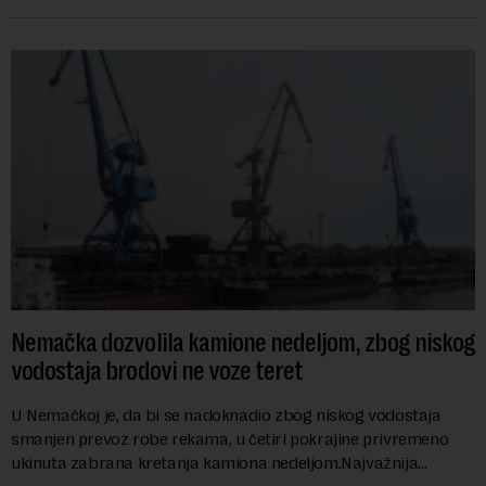
energetike te ostrvske zemlje Ma...
Nemačka dozvolila kamione nedeljom, zbog niskog
vodostaja brodovi ne voze teret
U Nemačkoj je, da bi se nadoknadio zbog niskog vodostaja
smanjen prevoz robe rekama, u četiri pokrajine privremeno
ukinuta zabrana kretanja kamiona nedeljom.Najvažnija