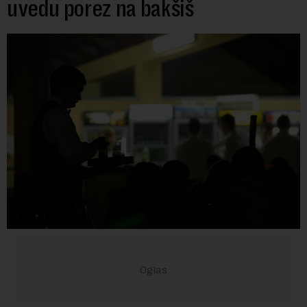
uvedu porez na bakšiš