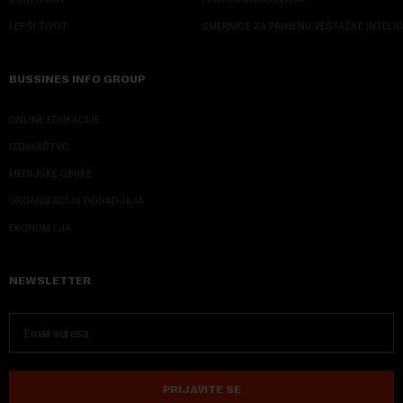
LEPŠI ŽIVOT
SMERNICE ZA PRIMENU VEŠTAČKE INTELI
BUSSINES INFO GROUP
ONLINE EDUKACIJE
IZDAVAŠTVO
MEDIJSKE OBUKE
ORGANIZACIJA DOGADJAJA
EKONOM I JA
NEWSLETTER
PRIJAVITE SE