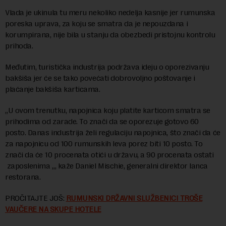
Vlada je ukinula tu meru nekoliko nedelja kasnije jer rumunska
poreska uprava, za koju se smatra da je nepouzdana i
korumpirana, nije bila u stanju da obezbedi pristojnu kontrolu
prihoda.
Međutim, turistička industrija podržava ideju o oporezivanju
bakšiša jer će se tako povećati dobrovoljno poštovanje i
plaćanje bakšiša karticama.
„U ovom trenutku, napojnica koju platite karticom smatra se
prihodima od zarade. To znači da se oporezuje gotovo 60
posto. Danas industrija želi regulaciju napojnica, što znači da će
za napojnicu od 100 rumunskih leva porez biti 10 posto. To
znači da će 10 procenata otići u državu, a 90 procenata ostati
zaposlenima „, kaže Daniel Mischie, generalni direktor lanca
restorana.
PROČITAJTE JOŠ:
RUMUNSKI DRŽAVNI SLUŽBENICI TROŠE
VAUČERE NA SKUPE HOTELE