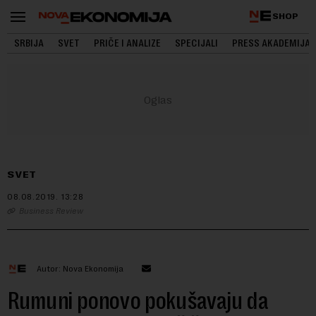
SHOP
SRBIJA
SVET
PRIČE I ANALIZE
SPECIJALI
PRESS AKADEMIJA
SVET
08.08.2019.
13:28
Business Review
Autor: Nova Ekonomija
Rumuni ponovo pokušavaju da