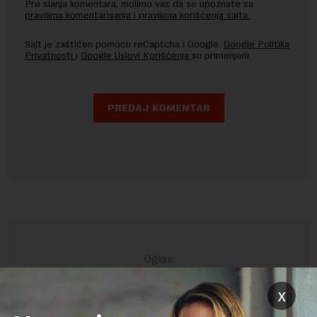
Pre slanja komentara, molimo vas da se upoznate sa
pravilima komentarisanja i pravilima korišćenja sajta.
Sajt je zaštićen pomocu reCaptcha i Google.
Google Politika
Privatnosti
i
Google Uslovi Korišćenja
su primenjeni.
x