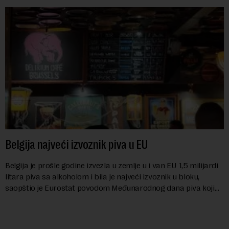
Belgija najveći izvoznik piva u EU
Belgija je prošle godine izvezla u zemlje u i van EU 1,5 milijardi
litara piva sa alkoholom i bila je najveći izvoznik u bloku,
saopštio je Eurostat povodom Međunarodnog dana piva koji
se obeležava danas. ...