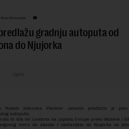
: Nova Ekonomija
predlažu gradnju autoputa od
ona do Njujorka
k Ruskih železnica Vladimir Jakunin predložio je plan
skog autoputa.
ruta bi išla od Londona na zapadu Evrope preko Moskve i Si
ingovog mora do Aljaske i nastavljala do Njujorka na isto