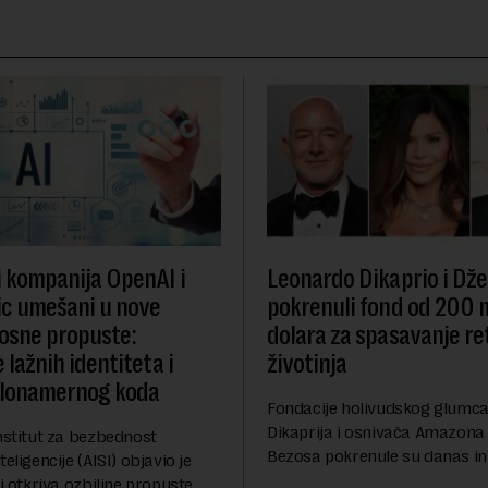
i kompanija OpenAI i
Leonardo Dikaprio i Dže
c umešani u nove
pokrenuli fond od 200 
osne propuste:
dolara za spasavanje re
 lažnih identiteta i
životinja
zlonamernog koda
Fondacije holivudskog glumc
Dikaprija i osnivača Amazona
nstitut za bezbednost
Bezosa pokrenule su danas ini
eligencije (AISI) objavio je
spasavanje 100 najugroženiji
ji otkriva ozbiljne propuste