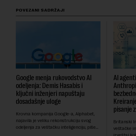
POVEZANI SADRŽAJI
Google menja rukovodstvo AI
AI agent
odeljenja: Demis Hasabis i
Anthropi
ključni inženjeri napuštaju
bezbedn
dosadašnje uloge
Kreiranje
pisanje 
Krovna kompanija Google-a, Alphabet,
najavila je veliku rekonstrukciju svog
Britanski I
odeljenja za veštačku inteligenciju, piše
veštačke int
Rojters. Ove promene dolaze u ključnom
izveštaj ko