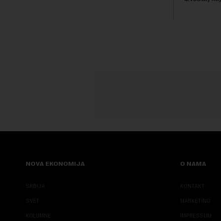
trenutku, dok se kompanija suočava sa
kod napred
sve većim pr...
bezbednosni
pokazalo da 
NOVA EKONOMIJA
O NAMA
SRBIJA
KONTAKT
SVET
MARKETING
KOLUMNE
IMPRESSUM