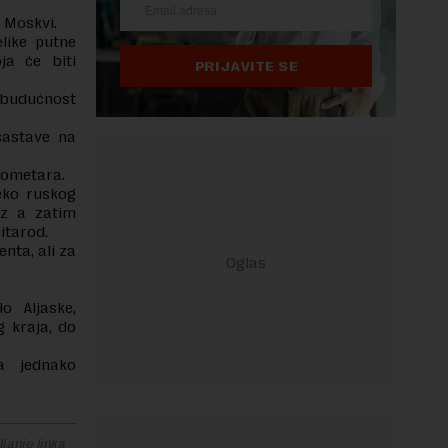
u Moskvi.
elike putne
ja će biti
PRIJAVITE SE
i budućnost
sastave na
ilometara.
eko ruskog
az a zatim
ditarod.
nta, ali za
o Aljaske,
g kraja, do
a jednako
janje linka