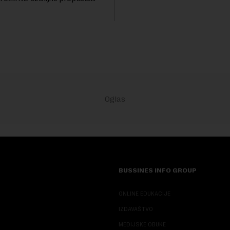
životinjskih vrsta na Zemlji v
nih AI agenata tokom
miliona dolara.Fond...
h testova. Istraživanje je
su ovi siste...
BUSSINES INFO GROUP
ONLINE EDUKACIJE
IZDAVAŠTVO
MEDIJSKE OBUKE