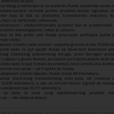
h Američkih Država.
 predlog predstavljen je na sastanku Ruske akademije nauka 
nsevroazijski razvojni prsten, projekat donosi izgradnju v
nice koja bi išla uz postojeću transsibirsku železnicu, ko
, kao i uz naftovode i plinovode.
đudržavni i međucivilizacijski projekat koji će predstavljat
prednim tehnologijama“, rekao je Jakunin.
nica bi išla preko cele Rusije povezujući postojeće putne 
ope i Aziju.
ljenost između ruske istočne i zapadne granice je oko 10.000 k
avodi kako će put spojiti Rusiju sa Severnom Amerikom pr
očnog Čukotskog autonomnog okruga, preći Beringov prol
ti’ u Aljasci u gradu Nomeu, poznatom po trkama psećih sanki I
oznato kako bi put trebalo da preskoči more između dva kontine
vorene sve opcije – od trajekta do tunela.
daljenost između Aljaske i Rusije iznosi 88 kilometara.
žina planiranog transsibirskog auto-puta, od Londona d
i 12.978 kilometara, a ako se infrastruktura izgradi do samo
i udaljenost bila 20.777 kilometara.
je se kako bi cena ovog spektakularnog projekta bil
na – više bilijardi dolara.
delova teksta je dozvoljeno, ali uz obavezno navođenje izvora i uz postavl