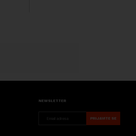
isključivo nakon d...
rednu 200
NEWSLETTER
PRIJAVITE SE