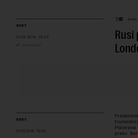
Autor
SVET
Rusi 
27.03.2015.
10:03
Lond
Jutarnji list
Predsedni
SVET
transsibir
Planirana 
27.03.2015.
10:03
preko Ber