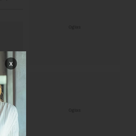
x
ravilima
 Uslovi