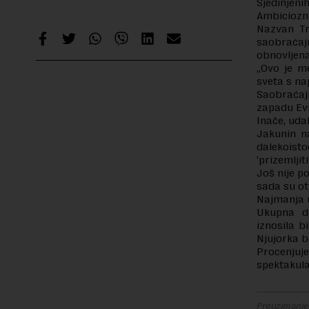
Sjedinjeni
Ambiciozni
Nazvan Tra
saobraćaj
obnovljena
„Ovo je me
sveta s na
Saobraćaj
zapadu Evr
Inače, uda
Jakunin n
dalekoist
‘prizemlji
Još nije p
sada su ot
Najmanja u
Ukupna du
iznosila b
Njujorka b
Procenju
spektakular
Preuzimanje 