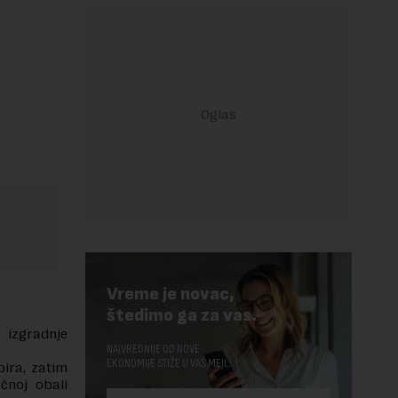
Vreme je novac,
štedimo ga za vas.
 izgradnje
NAJVREDNIJE OD NOVE
EKONOMIJE STIŽE U VAŠ MEJL.
bira, zatim
čnoj obali