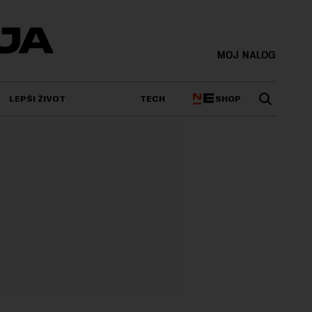
MOJ NALOG
SHOP
LEPŠI ŽIVOT
TECH