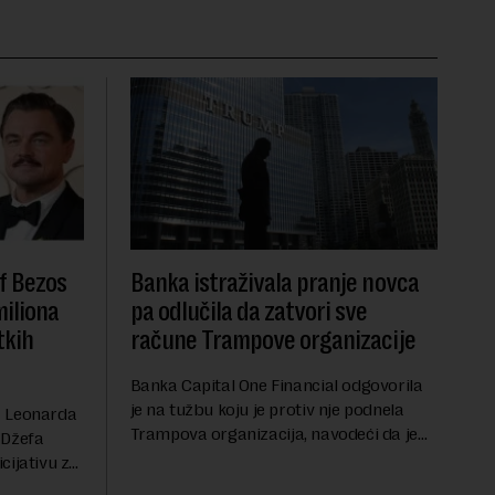
f Bezos
Banka istraživala pranje novca
miliona
pa odlučila da zatvori sve
tkih
račune Trampove organizacije
Banka Capital One Financial odgovorila
je na tužbu koju je protiv nje podnela
a Leonarda
Trampova organizacija, navodeći da je
 Džefa
odluka o zatvaranju njihovih bankovnih
cijativu za
računa pre nekoliko godina doneta
h