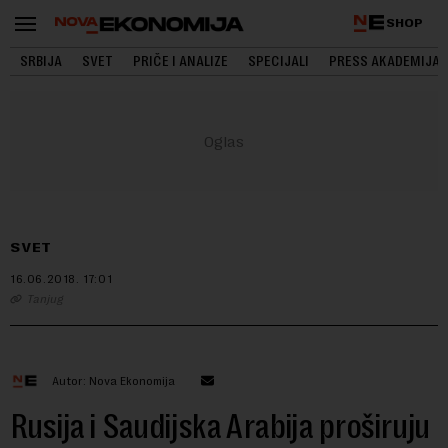
SHOP
SRBIJA
SVET
PRIČE I ANALIZE
SPECIJALI
PRESS AKADEMIJA
SVET
16.06.2018.
17:01
Tanjug
Autor: Nova Ekonomija
Rusija i Saudijska Arabija proširuju