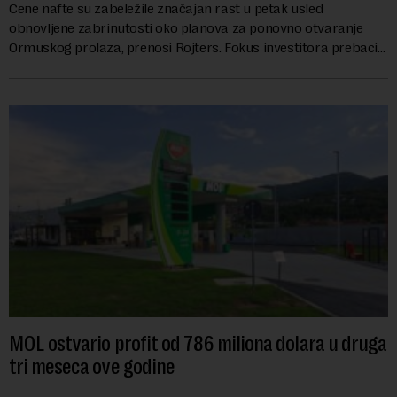
Cene nafte su zabeležile značajan rast u petak usled
obnovljene zabrinutosti oko planova za ponovno otvaranje
Ormuskog prolaza, prenosi Rojters. Fokus investitora prebacio
se na predloge Irana i Omana koji b...
MOL ostvario profit od 786 miliona dolara u druga
tri meseca ove godine