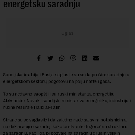
energetsku saradnju
Saudijska Arabija i Rusija saglasile su se da prošire saradnju u
energetskom sektoru, pogotovu na polju nafte i gasa.
To su nedavno saopštili su ruski ministar za energetiku
Aleksander Novak i saudijski ministar za energetiku, industriju i
rudne resursle Halid al-Falih.
Strane su se saglasile i da zajedno rade sa svim potpisnicima
na deklaraciji o saradnji kako bi stvorile dugoročnu strukturu
za saradnju, kao i da bi pozvale na saradnju drugih velikih