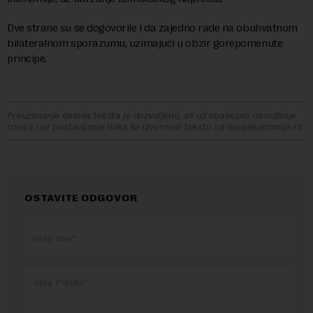
Dve strane su se dogovorile i da zajedno rade na obuhvatnom
bilateralnom sporazumu, uzimajući u obzir gorepomenute
principe.
Preuzimanje delova teksta je dozvoljeno, ali uz obavezno navođenje
izvora i uz postavljanje linka ka izvornom tekstu na novaekonomija.rs
OSTAVITE ODGOVOR