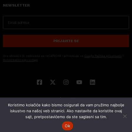
NEWSLETTER
PRIJAVITE SE
Ova stranica je zaštićena sa reCAPTCHA i primenjuju se
Google Politika privatnosti
i
Uslovi korišćenja usluge
Koristimo kolačiće kako bismo osigurali da vam pružimo najbolje
iskustvo na našoj veb stranici. Ako nastavite da koristite ovaj
sajt, pretpostavićemo da ste saglasni sa tim.
© 2026 NOVA EKONOMIJA | SVA PRAVA ZADŽANA | DEVELOPED BY
CUBES
Ok