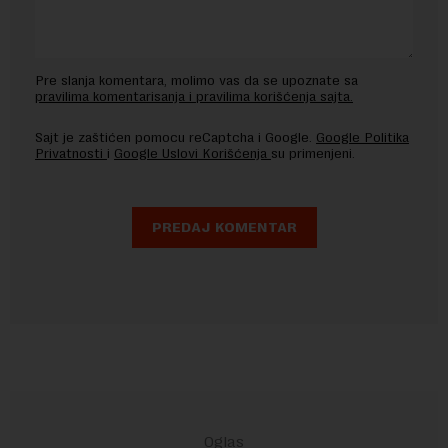
Pre slanja komentara, molimo vas da se upoznate sa
pravilima komentarisanja i pravilima korišćenja sajta.
Sajt je zaštićen pomocu reCaptcha i Google.
Google Politika
Privatnosti
i
Google Uslovi Korišćenja
su primenjeni.