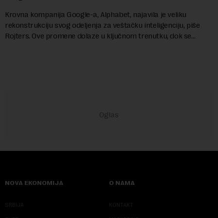
Krovna kompanija Google-a, Alphabet, najavila je veliku
rekonstrukciju svog odeljenja za veštačku inteligenciju, piše
Rojters. Ove promene dolaze u ključnom trenutku, dok se
kompanija suočava sa sve većim pr...
NOVA EKONOMIJA
O NAMA
SRBIJA
KONTAKT