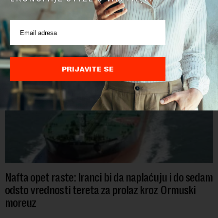
litara piva sa alkoholom i bila je najveći izvoznik u bloku,
saopštio je Eurostat povodom Međunarodnog dana piva koji
se obeležava danas. ...
PRIJAVITE SE
Nafta opet raste: Iranci bi da naplaćuju i do sedam
odsto vrednosti tereta za prolaz kroz Ormuski
moreuz