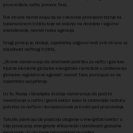
proizvođača nafte, prenosi Tass.
Dve strane nameravaju da se rukovode principom težnje ka
balansiranom tržištu koje se oslanja na dovoljno i sigurno
snabdevanje, navodi ruska agencija.
Drugi princip je, dodaje, zajednička odgovornost svih strana za
stabilnost naftnog tržišta.
„Strane nameravaju da obezbede podršku za naftu i gas kao
ključne elemente globalne energetske ravnoteže u oblikovanju
globalne regulatorne agende“, navodi Tass, pozivajući se na
zajedničko saopštenje.
Uz to, Rusija i Saudijska Arabija nameravaju da podrže
investiranje u naftni i gasni sektor kako bi zadovoljile rastuću
potrebu za naftom i kompenzovale prirodni pad proizvodnje.
Takođe, planiraju da pojačaju ulaganje u energetski sektor u
cilju povećanja energetske efikasnosti i stabilnosti globalne
ekonomije, uz ubrzanje tehnološkog napretka.