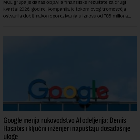
MOL grupa je danas objavila finansijske rezultate za drugi
kvartal 2026. godine. Kompanija je tokom ovog tromesečja
ostvarila dobit nakon oporezivanja u iznosu od 786 miliona
američkih dolara. Rezultatima su...
Google menja rukovodstvo AI odeljenja: Demis
Hasabis i ključni inženjeri napuštaju dosadašnje
uloge