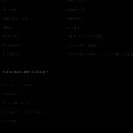
SVET
MARKETING
KOLUMNE
IMPRESSUM
PRIČE I ANALIZE
NJUZLETER
VIDEO
KLIJENTI
PODCAST
POLITIKA PRIVATNOSTI
ODRŽIVOST
PRAVILA KORIŠĆENJA
LEPŠI ŽIVOT
SMERNICE ZA PRIMENU VEŠTAČKE INTELI
BUSSINES INFO GROUP
ONLINE EDUKACIJE
IZDAVAŠTVO
MEDIJSKE OBUKE
ORGANIZACIJA DOGADJAJA
EKONOM I JA