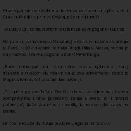
Prošle godine ruske plate u dolarima skliznule su ispod onih u
Brazilu, Kini ili na primer, Češkoj, pišu ruski mediji.
To Rusiju čini konkurentnim mestom za nove pogone i fabrike.
Na primer, južnokorejski Samsung izvozio je mašine za pranje
iz Rusije u 20 evropskih zemalja. Vrigli, filijala Marsa, počela je
da proizvodi žvake u pogonu u Sankt Peterburgu.
„Ruski dobavljači su konkurentni danas uglavnom zbog
situacije s rubljom. Ne mislim da je ovo privremeno”, rekao je
Magnus Benon, šef prodaje Ikee u Rusiji.
„Cilj naših proizvođača u Rusiji je da se udružimo sa stranim
kompanijama i tako povećamo šanse u svetu, ali i izvozni
potencijal”, kaže Jaroslav Lisovolik, iz evroazijske razvojne
banke.
On čak predlaže da Rusija postane „regionalna fabrika”.