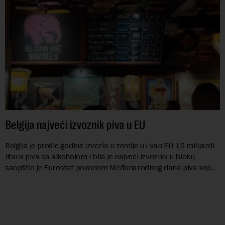
Belgija najveći izvoznik piva u EU
Belgija je prošle godine izvezla u zemlje u i van EU 1,5 milijardi
litara piva sa alkoholom i bila je najveći izvoznik u bloku,
saopštio je Eurostat povodom Međunarodnog dana piva koji
se obeležava danas. ...