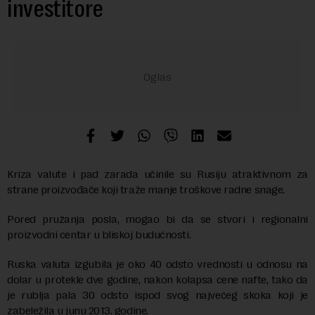
investitore
Kriza valute i pad zarada učinile su Rusiju atraktivnom za
strane proizvođače koji traže manje troškove radne snage.
Pored pružanja posla, mogao bi da se stvori i regionalni
proizvodni centar u bliskoj budućnosti.
Ruska valuta izgubila je oko 40 odsto vrednosti u odnosu na
dolar u protekle dve godine, nakon kolapsa cene nafte, tako da
je rublja pala 30 odsto ispod svog najvećeg skoka koji je
zabeležila u junu 2013. godine.