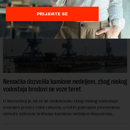
PRIJAVITE SE
Nemačka dozvolila kamione nedeljom, zbog niskog
vodostaja brodovi ne voze teret
U Nemačkoj je, da bi se nadoknadio zbog niskog vodostaja
smanjen prevoz robe rekama, u četiri pokrajine privremeno
ukinuta zabrana kretanja kamiona nedeljom.Najvažnija
nemačka reka Rajna ima najniži vodo...