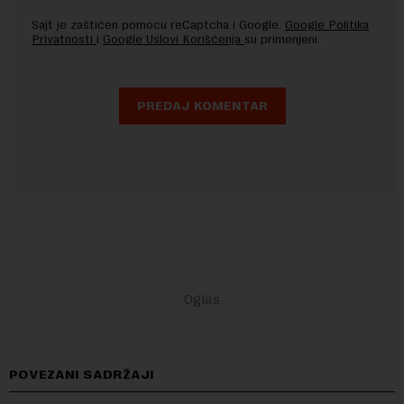
Sajt je zaštićen pomocu reCaptcha i Google.
Google Politika
Privatnosti
i
Google Uslovi Korišćenja
su primenjeni.
POVEZANI SADRŽAJI