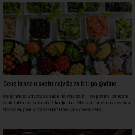
Cene hrane u svetu najviše za tri i po godine
Cene hrane u svetu su sada najviše za tri i po godine, jer letnji
toplotni talasi i ratovi u Ukrajini i na Bliskom istoku povećavaju
troškove, piše britanski list Gardijan.Indeks cena
prehrambenih proiz...