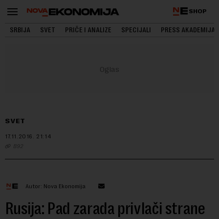
SHOP
SRBIJA
SVET
PRIČE I ANALIZE
SPECIJALI
PRESS AKADEMIJA
SVET
17.11.2016.
21:14
B92
Autor: Nova Ekonomija
Rusija: Pad zarada privlači strane