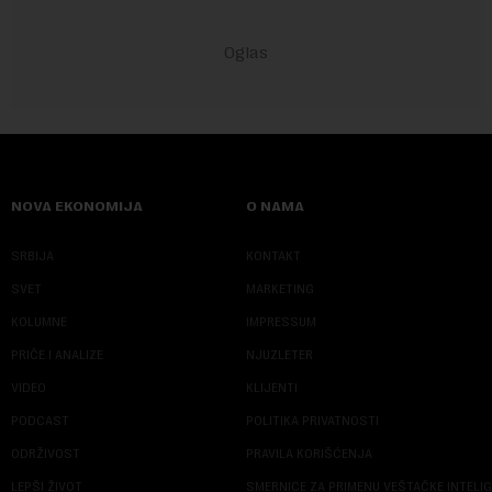
NOVA EKONOMIJA
O NAMA
SRBIJA
KONTAKT
SVET
MARKETING
KOLUMNE
IMPRESSUM
PRIČE I ANALIZE
NJUZLETER
VIDEO
KLIJENTI
PODCAST
POLITIKA PRIVATNOSTI
ODRŽIVOST
PRAVILA KORIŠĆENJA
LEPŠI ŽIVOT
SMERNICE ZA PRIMENU VEŠTAČKE INTELI