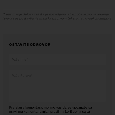
Preuzimanje delova teksta je dozvoljeno, ali uz obavezno navođenje
izvora i uz postavljanje linka ka izvornom tekstu na novaekonomija.rs
OSTAVITE ODGOVOR
Pre slanja komentara, molimo vas da se upoznate sa
pravilima komentarisanja i pravilima korišćenja sajta.