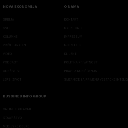
NOVA EKONOMIJA
O NAMA
SRBIJA
KONTAKT
SVET
MARKETING
KOLUMNE
IMPRESSUM
PRIČE I ANALIZE
NJUZLETER
VIDEO
KLIJENTI
PODCAST
POLITIKA PRIVATNOSTI
ODRŽIVOST
PRAVILA KORIŠĆENJA
LEPŠI ŽIVOT
SMERNICE ZA PRIMENU VEŠTAČKE INTELI
BUSSINES INFO GROUP
ONLINE EDUKACIJE
IZDAVAŠTVO
MEDIJSKE OBUKE