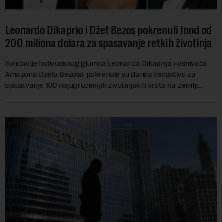
Leonardo Dikaprio i Džef Bezos pokrenuli fond od
200 miliona dolara za spasavanje retkih životinja
Fondacije holivudskog glumca Leonarda Dikaprija i osnivača
Amazona Džefa Bezosa pokrenule su danas inicijativu za
spasavanje 100 najugroženijih životinjskih vrsta na Zemlji
vrednu 200 miliona dolara.Fond...