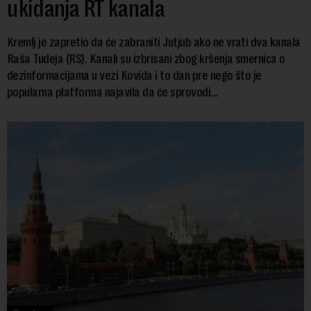
ukidanja RT kanala
Kremlj je zapretio da će zabraniti Jutjub ako ne vrati dva kanala
Raša Tudeja (RS). Kanali su izbrisani zbog kršenja smernica o
dezinformacijama u vezi Kovida i to dan pre nego što je
popularna platforma najavila da će sprovodi...