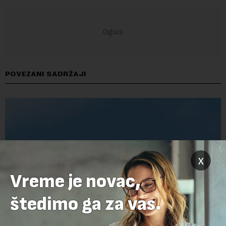
POVEZANI SADRŽAJI
x
Vreme je novac,
štedimo ga za vas.