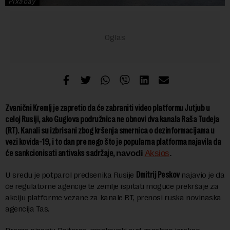
Pixabay
Zvanični Kremlj je zapretio da će zabraniti video platformu Jutjub u
celoj Rusiji, ako Guglova podružnica ne obnovi dva kanala Raša Tudeja
(RT). Kanali su izbrisani zbog kršenja smernica o dezinformacijama u
vezi kovida-19, i to dan pre nego što je popularna platforma najavila da
će sankcionisati antivaks sadržaje,
navodi
Aksios
.
U sredu je potparol predsenika Rusije
Dmitrij Peskov
najavio je da
će regulatorne agencije te zemlje ispitati moguće prekršaje za
akciju platforme vezane za kanale RT, prenosi ruska novinaska
agencija Tas.