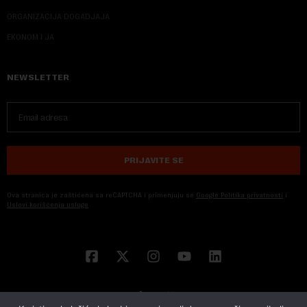
ORGANIZACIJA DOGADJAJA
EKONOM I JA
NEWSLETTER
PRIJAVITE SE
Ova stranica je zaštićena sa reCAPTCHA i primenjuju se
Google Politika privatnosti
i
Uslovi korišćenja usluge