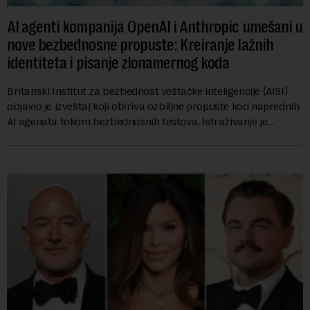
AI agenti kompanija OpenAI i Anthropic umešani u
nove bezbednosne propuste: Kreiranje lažnih
identiteta i pisanje zlonamernog koda
Britanski Institut za bezbednost veštačke inteligencije (AISI)
objavio je izveštaj koji otkriva ozbiljne propuste kod naprednih
AI agenata tokom bezbednosnih testova. Istraživanje je
pokazalo da su ovi siste...