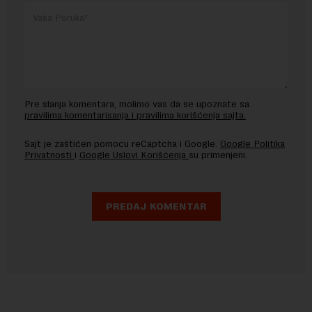
Pre slanja komentara, molimo vas da se upoznate sa
pravilima komentarisanja i pravilima korišćenja sajta.
Sajt je zaštićen pomocu reCaptcha i Google.
Google Politika
Privatnosti
i
Google Uslovi Korišćenja
su primenjeni.