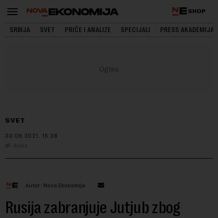
SHOP
SRBIJA
SVET
PRIČE I ANALIZE
SPECIJALI
PRESS AKADEMIJA
SVET
30.09.2021.
15:38
Axios
Autor: Nova Ekonomija
Rusija zabranjuje Jutjub zbog