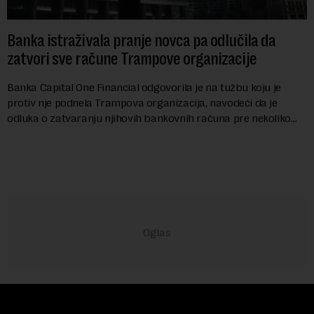
Banka istraživala pranje novca pa odlučila da
zatvori sve račune Trampove organizacije
Banka Capital One Financial odgovorila je na tužbu koju je
protiv nje podnela Trampova organizacija, navodeći da je
odluka o zatvaranju njihovih bankovnih računa pre nekoliko
godina doneta isključivo nakon d...