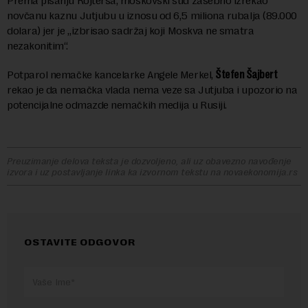
Prema pisanju Rojtersa, moskovski sud zasebno izrekao
novčanu kaznu Jutjubu u iznosu od 6,5 miliona rubalja (89.000
dolara) jer je „izbrisao sadržaj koji Moskva ne smatra
nezakonitim“.
Potparol nemačke kancelarke Angele Merkel,
Štefen Šajbert
rekao je da nemačka vlada nema veze sa Jutjuba i upozorio na
potencijalne odmazde nemačkih medija u Rusiji.
Preuzimanje delova teksta je dozvoljeno, ali uz obavezno navođenje
izvora i uz postavljanje linka ka izvornom tekstu na novaekonomija.rs
OSTAVITE ODGOVOR