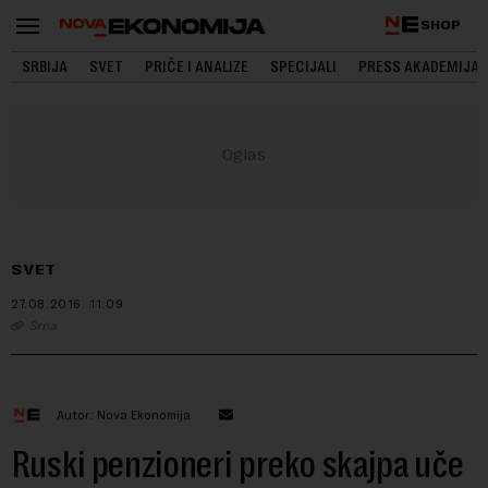
SHOP
SRBIJA
SVET
PRIČE I ANALIZE
SPECIJALI
PRESS AKADEMIJA
SVET
27.08.2016.
11:09
Srna
Autor: Nova Ekonomija
Ruski penzioneri preko skajpa uče