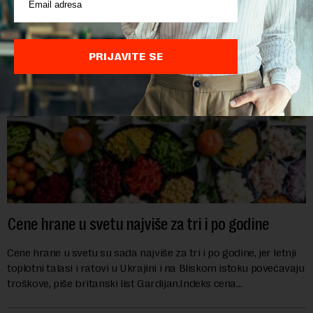
nemačka reka Rajna ima najniži vodo...
PRIJAVITE SE
Cene hrane u svetu najviše za tri i po godine
Cene hrane u svetu su sada najviše za tri i po godine, jer letnji
toplotni talasi i ratovi u Ukrajini i na Bliskom istoku povećavaju
troškove, piše britanski list Gardijan.Indeks cena
prehrambenih proiz...