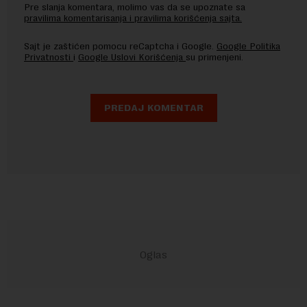
Pre slanja komentara, molimo vas da se upoznate sa
pravilima komentarisanja i pravilima korišćenja sajta.
Sajt je zaštićen pomocu reCaptcha i Google.
Google Politika
Privatnosti
i
Google Uslovi Korišćenja
su primenjeni.