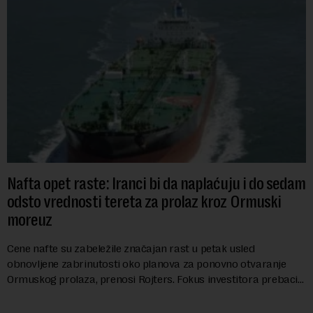
Nafta opet raste: Iranci bi da naplaćuju i do sedam
odsto vrednosti tereta za prolaz kroz Ormuski
moreuz
Cene nafte su zabeležile značajan rast u petak usled
obnovljene zabrinutosti oko planova za ponovno otvaranje
Ormuskog prolaza, prenosi Rojters. Fokus investitora prebacio
se na predloge Irana i Omana koji b...