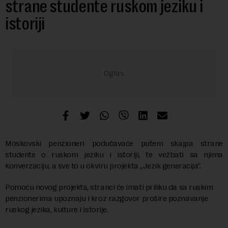
strane studente ruskom jeziku i
istoriji
Moskovski penzioneri podučavaće putem skajpa strane
studente o ruskom jeziku i istoriji, te vežbati sa njima
konverzaciju, a sve to u okviru projekta „Jezik generacija“.
Pomoću novog projekta, stranci će imati priliku da sa ruskim
penzionerima upoznaju i kroz razgovor prošire poznavanje
ruskog jezika, kulture i istorije.