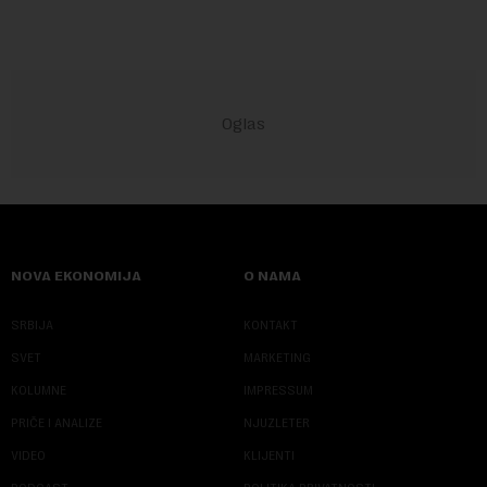
NOVA EKONOMIJA
O NAMA
SRBIJA
KONTAKT
SVET
MARKETING
KOLUMNE
IMPRESSUM
PRIČE I ANALIZE
NJUZLETER
VIDEO
KLIJENTI