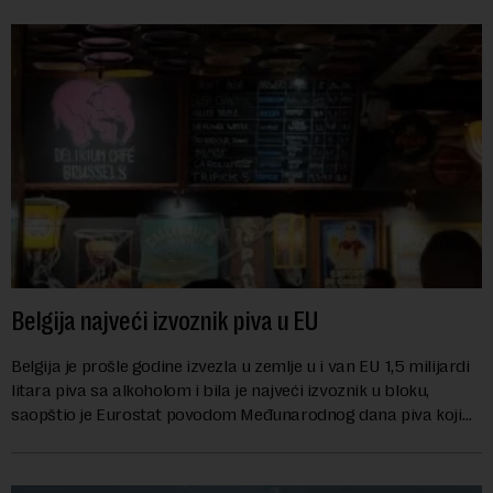
Belgija najveći izvoznik piva u EU
Belgija je prošle godine izvezla u zemlje u i van EU 1,5 milijardi
litara piva sa alkoholom i bila je najveći izvoznik u bloku,
saopštio je Eurostat povodom Međunarodnog dana piva koji
se obeležava danas. ...