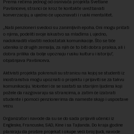
Prema rečima jednog od osnivača projekta Svetlane
Pavšinceve, stranci će kroz te kontakte uvežbavati
konverzaciju, a ujedno će upoznavati i ruski mentalitet.
„Naši penzioneri svedoci su zanimljivih epoha. Oni mogu pričati
o njima, podeliti svoje iskustvo sa mlađima i, ujedno,
nadoknaditi vlastiti nedostatak komunikacije. Što se tiče
učenika iz drugih zemalja, za njih će to biti dobra praksa, ali i
dobra prilika da bolje upoznaju rusku kulturu i istoriju“,
objašnjava Pavšinceva.
Aktivisti projekta pokrenuli su stranicu na kojoj se studenti iz
inostranstva mogu upoznati o projektu i prijaviti se za takvu
komunikaciju. Volonteri će se sastati sa starijim ljudima koji
požele da razgovaraju sa strancima, a zatim će izabrati
studente i pomoći penzionerima da nameste skajp i uspostave
vezu.
Organizatori navode da su se do sada prijavili učenici iz
Engleske, Francuske, SAD, Kine i sa Tajlanda. Do kraja godine
planiraju da prošire projekat i okupe veći broj ljudi, navode