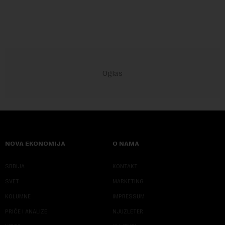
kompanija suočava sa sve većim pr...
NOVA EKONOMIJA
O NAMA
SRBIJA
KONTAKT
SVET
MARKETING
KOLUMNE
IMPRESSUM
PRIČE I ANALIZE
NJUZLETER