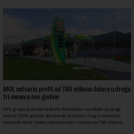
MOL ostvario profit od 786 miliona dolara u druga
tri meseca ove godine
MOL grupa je danas objavila finansijske rezultate za drugi
kvartal 2026. godine. Kompanija je tokom ovog tromesečja
ostvarila dobit nakon oporezivanja u iznosu od 786 miliona
američkih dolara. Rezultatima su...