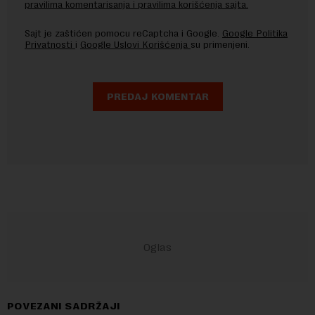
pravilima komentarisanja i pravilima korišćenja sajta.
Sajt je zaštićen pomocu reCaptcha i Google.
Google Politika
Privatnosti
i
Google Uslovi Korišćenja
su primenjeni.
POVEZANI SADRŽAJI