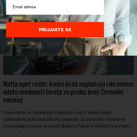
PRIJAVITE SE
Nafta opet raste: Iranci bi da naplaćuju i do sedam
odsto vrednosti tereta za prolaz kroz Ormuski
moreuz
Cene nafte su zabeležile značajan rast u petak usled
obnovljene zabrinutosti oko planova za ponovno otvaranje
Ormuskog prolaza, prenosi Rojters. Fokus investitora prebacio
se na predloge Irana i Omana koji b...