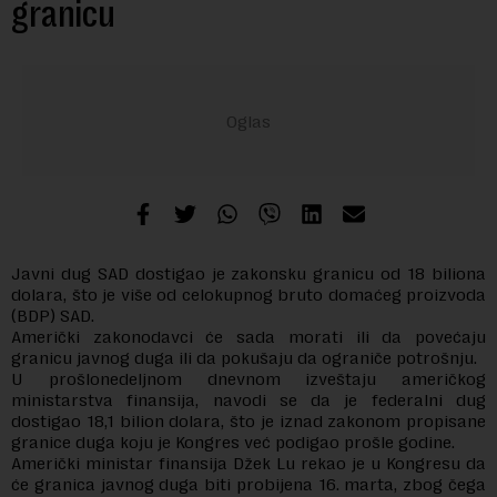
granicu
Javni dug SAD dostigao je zakonsku granicu od 18 biliona
dolara, što je više od celokupnog bruto domaćeg proizvoda
(BDP) SAD.
Američki zakonodavci će sada morati ili da povećaju
granicu javnog duga ili da pokušaju da ograniče potrošnju.
U prošlonedeljnom dnevnom izveštaju američkog
ministarstva finansija, navodi se da je federalni dug
dostigao 18,1 bilion dolara, što je iznad zakonom propisane
granice duga koju je Kongres već podigao prošle godine.
Američki ministar finansija Džek Lu rekao je u Kongresu da
će granica javnog duga biti probijena 16. marta, zbog čega