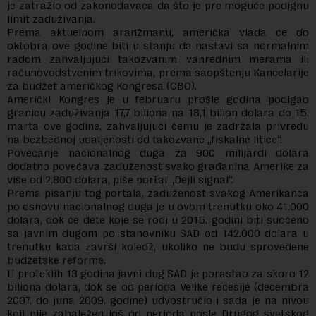
je zatražio od zakonodavaca da što je pre moguće podignu
limit zaduživanja.
Prema aktuelnom aranžmanu, američka vlada će do
oktobra ove godine biti u stanju da nastavi sa normalnim
radom zahvaljujući takozvanim vanrednim merama ili
računovodstvenim trikovima, prema saopštenju Kancelarije
za budžet američkog Kongresa (CBO).
AmeričkI Kongres je u februaru prošle godina podigao
granicu zaduživanja 17,7 biliona na 18,1 bilion dolara do 15.
marta ove godine, zahvaljujući čemu je zadržala privredu
na bezbednoj udaljenosti od takozvane „fiskalne litice“.
Povećanje nacionalnog duga za 900 milijardi dolara
dodatno povećava zaduženost svako građanina Amerike za
više od 2.800 dolara, piše portal „Dejli signal“.
Prema pisanju tog portala, zaduženost svakog Amerikanca
po osnovu nacionalnog duga je u ovom trenutku oko 41.000
dolara, dok će dete koje se rodi u 2015. godini biti suočeno
sa javnim dugom po stanovniku SAD od 142.000 dolara u
trenutku kada završi koledž, ukoliko ne budu sprovedene
budžetske reforme.
U proteklih 13 godina javni dug SAD je porastao za skoro 12
biliona dolara, dok se od perioda Velike recesije (decembra
2007. do juna 2009. godine) udvostručio i sada je na nivou
koji nije zabaležen još od perioda posle Drugog svetskog