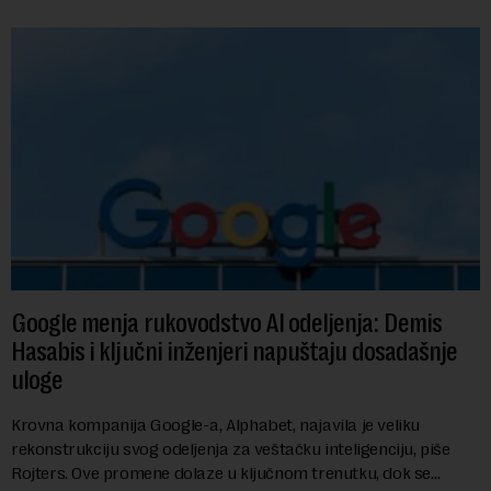
Google menja rukovodstvo AI odeljenja: Demis
Hasabis i ključni inženjeri napuštaju dosadašnje
uloge
Krovna kompanija Google-a, Alphabet, najavila je veliku
rekonstrukciju svog odeljenja za veštačku inteligenciju, piše
Rojters. Ove promene dolaze u ključnom trenutku, dok se