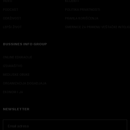
VIDEO
KLIJENTI
PODCAST
POLITIKA PRIVATNOSTI
ODRŽIVOST
PRAVILA KORIŠĆENJA
LEPŠI ŽIVOT
SMERNICE ZA PRIMENU VEŠTAČKE INTELI
BUSSINES INFO GROUP
ONLINE EDUKACIJE
IZDAVAŠTVO
MEDIJSKE OBUKE
ORGANIZACIJA DOGADJAJA
EKONOM I JA
NEWSLETTER