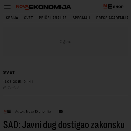
SHOP
SRBIJA
SVET
PRIČE I ANALIZE
SPECIJALI
PRESS AKADEMIJA
SVET
17.03.2015.
01:41
Tanjug
Autor: Nova Ekonomija
SAD: Javni dug dostigao zakonsku