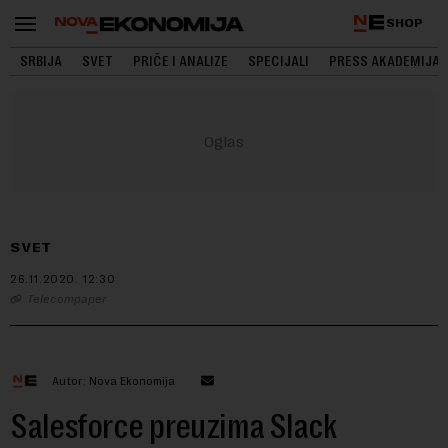
SHOP
SRBIJA
SVET
PRIČE I ANALIZE
SPECIJALI
PRESS AKADEMIJA
SVET
26.11.2020.
12:30
Telecompaper
Autor: Nova Ekonomija
Salesforce preuzima Slack