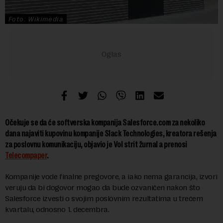
Foto: Wikimedia
Očekuje se da će softverska kompanija Salesforce.com za nekoliko
dana najaviti kupovinu kompanije Slack Technologies, kreatora rešenja
za poslovnu komunikaciju, objavio je Vol strit žurnal a prenosi
Telecompaper
.
Kompanije vode finalne pregovore, a iako nema garancija, izvori
veruju da bi dogovor mogao da bude ozvaničen nakon što
Salesforce izvesti o svojim poslovnim rezultatima u trećem
kvartalu, odnosno 1. decembra.