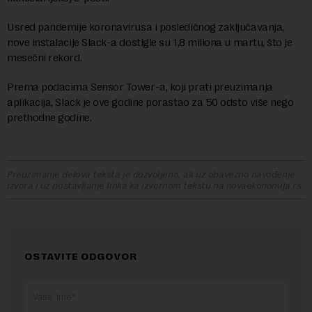
Usred pandemije koronavirusa i posledičnog zaključavanja,
nove instalacije Slack-a dostigle su 1,8 miliona u martu, što je
mesečni rekord.
Prema podacima Sensor Tower-a, koji prati preuzimanja
aplikacija, Slack je ove godine porastao za 50 odsto više nego
prethodne godine.
Preuzimanje delova teksta je dozvoljeno, ali uz obavezno navođenje
izvora i uz postavljanje linka ka izvornom tekstu na novaekonomija.rs
OSTAVITE ODGOVOR