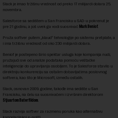
Slack je imao tržišnu vrednost od preko 17 milijardi dolara 25.
novembra.
Salesforce sa sedištem u San Francisku u SAD-u pokrenut je
pre 21 godinu, a još uvek ga vodi suosnivač
Mark Beniof
.
Pruža softver putem „klaud“ tehnologije po sistemu pretplate, a
i ima tržišnu vrednost od oko 230 milijardi dolara.
Beniof je postepeno širio spektar usluga koje kompanija nudi,
pružajući sve od analize podataka pomoću veštačke
inteligencije do upravljanja osobljem. To je Salesforce stavilo u
direktniju konkurenciju sa ostalim dobavljačima poslovnog
softvera, kao što je Microsoft, između ostalih.
Slack, osnovan 2009. godine, takođe ima sedište u San
Francisku, na čelu sa suosnivačem i izvršnim direktorom
Stjuartom Baterfildom
.
Slack razvija softver za razmenu poruka kao alternativu
kancelarijskoj e-pošti.