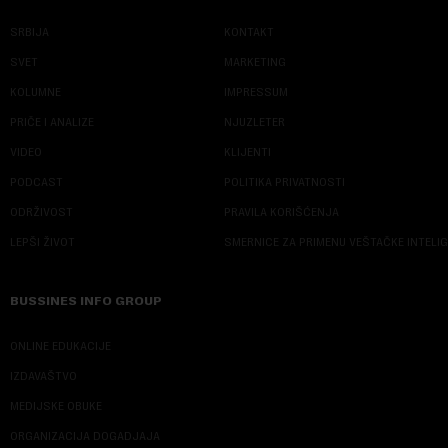
SRBIJA
KONTAKT
SVET
MARKETING
KOLUMNE
IMPRESSUM
PRIČE I ANALIZE
NJUZLETER
VIDEO
KLIJENTI
PODCAST
POLITIKA PRIVATNOSTI
ODRŽIVOST
PRAVILA KORIŠĆENJA
LEPŠI ŽIVOT
SMERNICE ZA PRIMENU VEŠTAČKE INTELI
BUSSINES INFO GROUP
ONLINE EDUKACIJE
IZDAVAŠTVO
MEDIJSKE OBUKE
ORGANIZACIJA DOGADJAJA