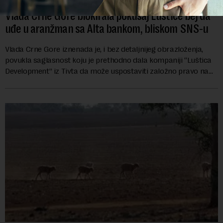
Vlada Crne Gore blokirala pokušaj Luštice bej da
uđe u aranžman sa Alta bankom, bliskom SNS-u
Vlada Crne Gore iznenada je, i bez detaljnijeg obrazloženja,
povukla saglasnost koju je prethodno dala kompaniji “Luštica
Development” iz Tivta da može uspostaviti založno pravo na
pravo korišćenja objekta n...