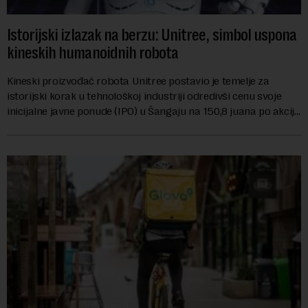
Istorijski izlazak na berzu: Unitree, simbol uspona
kineskih humanoidnih robota
Kineski proizvođač robota Unitree postavio je temelje za
istorijski korak u tehnološkoj industriji odredivši cenu svoje
inicijalne javne ponude (IPO) u Šangaju na 150,8 juana po akciji.
Kompanija nastoji da ...