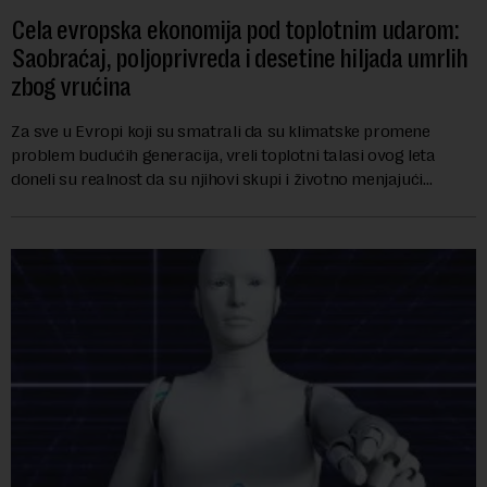
Cela evropska ekonomija pod toplotnim udarom:
Saobraćaj, poljoprivreda i desetine hiljada umrlih
zbog vrućina
Za sve u Evropi koji su smatrali da su klimatske promene
problem budućih generacija, vreli toplotni talasi ovog leta
doneli su realnost da su njihovi skupi i životno menjajući
ekonomski uticaji već stigli, p...