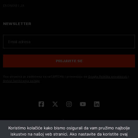
EKONOM I JA
NEWSLETTER
PRIJAVITE SE
Ova stranica je zaštićena sa reCAPTCHA i primenjuju se
Google Politika privatnosti
i
Uslovi korišćenja usluge
Koristimo kolačiće kako bismo osigurali da vam pružimo najbolje
iskustvo na našoj veb stranici. Ako nastavite da koristite ovaj