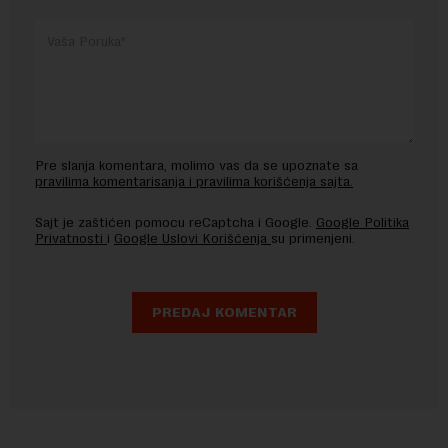
Pre slanja komentara, molimo vas da se upoznate sa
pravilima komentarisanja i pravilima korišćenja sajta.
Sajt je zaštićen pomocu reCaptcha i Google.
Google Politika
Privatnosti
i
Google Uslovi Korišćenja
su primenjeni.