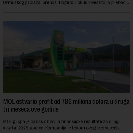
Ormuskog prolaza, prenosi Rojters. Fokus investitora prebacio
se na predloge Irana i Omana koji b...
MOL ostvario profit od 786 miliona dolara u druga
tri meseca ove godine
MOL grupa je danas objavila finansijske rezultate za drugi
kvartal 2026. godine. Kompanija je tokom ovog tromesečja