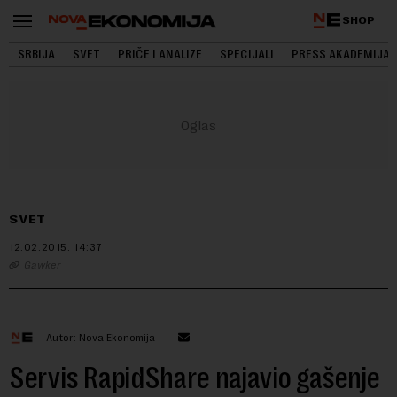
SHOP
SRBIJA
SVET
PRIČE I ANALIZE
SPECIJALI
PRESS AKADEMIJA
SVET
12.02.2015.
14:37
Gawker
Autor: Nova Ekonomija
Servis RapidShare najavio gašenje