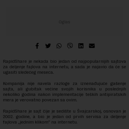
RapidShare je nekada bio jedan od najpopularnijih sajtova
za deljenje fajlova na internetu, a sada je najavio da će se
ugasiti sledećeg meseca.
Kompanija nije navela razloge za iznenađujuće gašenje
sajta, ali gubitak većine svojih korisnika u poslednjih
nekoliko godina nakon implementacije teških antipiratskih
mera je verovatno povezan sa ovim.
RapidShare je sajt čije je sedište u Švajcarskoj, osnovan je
2002. godine, a bio je jedan od prvih servisa za deljenje
fajlova „jednim klikom“ na internetu.