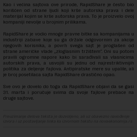
Kao i većina sajtova ove prirode, RapidShare je često bio
korišćen od strane ljudi koji krše autorska prava i dele
materijal kojim se krše autorska prava. To je proizvelo ovoj
kompaniji nevolje u brojnim prilikama.
RapidShare je vodio mnoge pravne bitke sa kompanijama u
industriji zabave koje su ga držale odgovornim za akcije
njegovih korisnika, a povrh svega sajt je proglašen od
strane američke vlade „zloglasnim tržištem“. Oni su potom
pravili ogromne napore kako bi sarađivali sa vlasnicima
autorskih prava, a usvojili su jednu od najrestriktivnijih
politika za deljenje fajlova. Antipiratske mere su upalile, ali
je broj posetilaca sajta RapidShare drastično opao.
Sve ovo je dovelo do toga da RapidShare objavi da se gasi
31. marta i poručuje svima da svoje fajlove prebace na
druge sajtove.
Preuzimanje delova teksta je dozvoljeno, ali uz obavezno navođenje
izvora i uz postavljanje linka ka izvornom tekstu na novaekonomija.rs