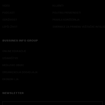
VIDEO
KLIJENTI
PODCAST
POLITIKA PRIVATNOSTI
ODRŽIVOST
PRAVILA KORIŠĆENJA
LEPŠI ŽIVOT
SMERNICE ZA PRIMENU VEŠTAČKE INTELI
BUSSINES INFO GROUP
ONLINE EDUKACIJE
IZDAVAŠTVO
MEDIJSKE OBUKE
ORGANIZACIJA DOGADJAJA
EKONOM I JA
NEWSLETTER