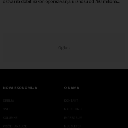
ostvarila dobit nakon oporezivanja u iznosu od 786 miliona
američkih dolara. Rezultatima su...
NOVA EKONOMIJA
O NAMA
SRBIJA
KONTAKT
SVET
MARKETING
KOLUMNE
IMPRESSUM
PRIČE I ANALIZE
NJUZLETER