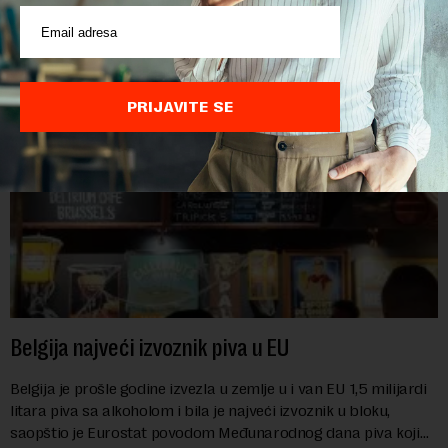
troškove, piše britanski list Gardijan.Indeks cena
prehrambenih proiz...
PRIJAVITE SE
Belgija najveći izvoznik piva u EU
Belgija je prošle godine izvezla u zemlje u i van EU 1,5 milijardi
litara piva sa alkoholom i bila je najveći izvoznik u bloku,
saopštio je Eurostat povodom Međunarodnog dana piva koji