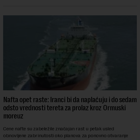
se obeležava danas. ...
Nafta opet raste: Iranci bi da naplaćuju i do sedam
odsto vrednosti tereta za prolaz kroz Ormuski
moreuz
Cene nafte su zabeležile značajan rast u petak usled
obnovljene zabrinutosti oko planova za ponovno otvaranje