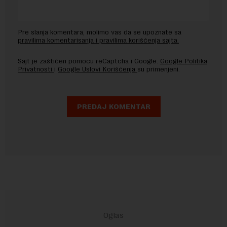
Pre slanja komentara, molimo vas da se upoznate sa
pravilima komentarisanja i pravilima korišćenja sajta.
Sajt je zaštićen pomocu reCaptcha i Google.
Google Politika
Privatnosti
i
Google Uslovi Korišćenja
su primenjeni.