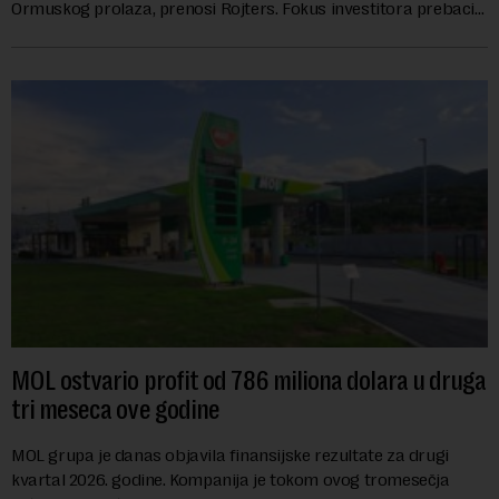
Ormuskog prolaza, prenosi Rojters. Fokus investitora prebacio
se na predloge Irana i Omana koji b...
MOL ostvario profit od 786 miliona dolara u druga
tri meseca ove godine
MOL grupa je danas objavila finansijske rezultate za drugi
kvartal 2026. godine. Kompanija je tokom ovog tromesečja