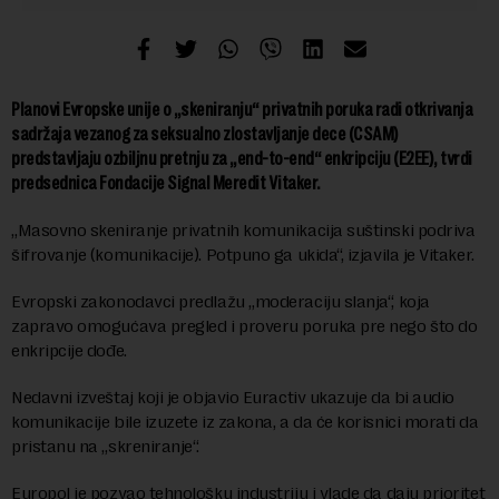
Planovi Evropske unije o „skeniranju“ privatnih poruka radi otkrivanja
sadržaja vezanog za seksualno zlostavljanje dece (CSAM)
predstavljaju ozbiljnu pretnju za „end-to-end“ enkripciju (E2EE), tvrdi
predsednica Fondacije Signal Meredit Vitaker.
„Masovno skeniranje privatnih komunikacija suštinski podriva
šifrovanje (komunikacije). Potpuno ga ukida“, izjavila je Vitaker.
Evropski zakonodavci predlažu „moderaciju slanja“, koja
zapravo omogućava pregled i proveru poruka pre nego što do
enkripcije dođe.
Nedavni izveštaj koji je objavio Euractiv ukazuje da bi audio
komunikacije bile izuzete iz zakona, a da će korisnici morati da
pristanu na „skreniranje“.
Europol je pozvao tehnološku industriju i vlade da daju prioritet