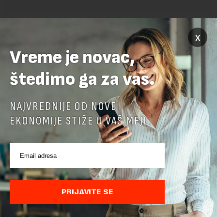
POVEZANI SADRŽAJI
x
Vreme je novac,
štedimo ga za vas.
NAJVREDNIJE OD NOVE
EKONOMIJE STIŽE U VAŠ MEJL.
Cene hrane u svetu najviše za tri i po godine
PRIJAVITE SE
Cene hrane u svetu su sada najviše za tri i po godine, jer letnji
toplotni talasi i ratovi u Ukrajini i na Bliskom istoku povećavaju