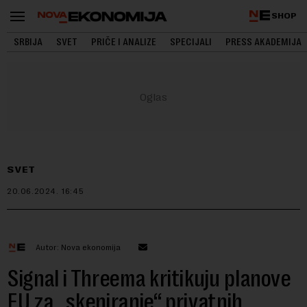
SHOP
SRBIJA
SVET
PRIČE I ANALIZE
SPECIJALI
PRESS AKADEMIJA
SVET
20.06.2024.
16:45
Autor: Nova ekonomija
Signal i Threema kritikuju planove
EU za „skeniranje“ privatnih