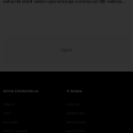
ostvarila dobit nakon oporezivanja u iznosu od 786 miliona
američkih dolara. Rezultatima su...
NOVA EKONOMIJA
O NAMA
SRBIJA
KONTAKT
SVET
MARKETING
KOLUMNE
IMPRESSUM
PRIČE I ANALIZE
NJUZLETER