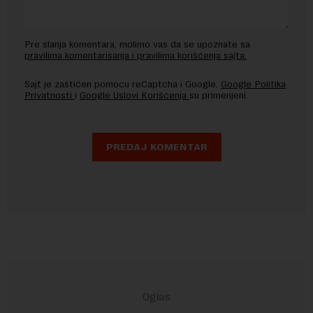
Pre slanja komentara, molimo vas da se upoznate sa
pravilima komentarisanja i pravilima korišćenja sajta.
Sajt je zaštićen pomocu reCaptcha i Google.
Google Politika
Privatnosti
i
Google Uslovi Korišćenja
su primenjeni.