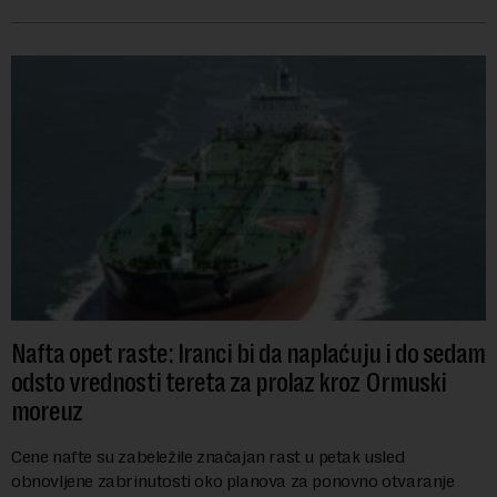
se obeležava danas. ...
Nafta opet raste: Iranci bi da naplaćuju i do sedam
odsto vrednosti tereta za prolaz kroz Ormuski
moreuz
Cene nafte su zabeležile značajan rast u petak usled
obnovljene zabrinutosti oko planova za ponovno otvaranje