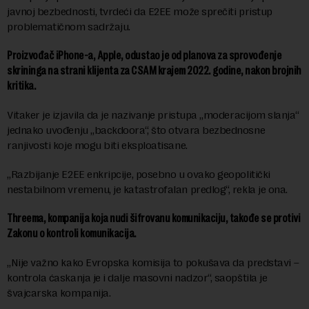
javnoj bezbednosti, tvrdeći da E2EE može sprečiti pristup
problematičnom sadržaju.
Proizvođač iPhone-a, Apple, odustao je od planova za sprovođenje
skrininga na strani klijenta za CSAM krajem 2022. godine, nakon brojnih
kritika.
Vitaker je izjavila da je nazivanje pristupa „moderacijom slanja“
jednako uvođenju „backdoora“, što otvara bezbednosne
ranjivosti koje mogu biti eksploatisane.
„Razbijanje E2EE enkripcije, posebno u ovako geopolitički
nestabilnom vremenu, je katastrofalan predlog“, rekla je ona.
Threema, kompanija koja nudi šifrovanu komunikaciju, takođe se protivi
Zakonu o kontroli komunikacija.
„Nije važno kako Evropska komisija to pokušava da predstavi –
kontrola ćaskanja je i dalje masovni nadzor“, saopštila je
švajcarska kompanija.