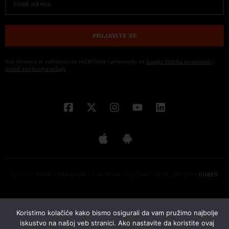
PRIJAVITE SE
Ova stranica je zaštićena sa reCAPTCHA i primenjuju se
Google Politika privatnosti
i
Uslovi korišćenja usluge
© 2026 NOVA EKONOMIJA | SVA PRAVA ZADŽANA | DEVELOPED BY
CUBES
Koristimo kolačiće kako bismo osigurali da vam pružimo najbolje
iskustvo na našoj veb stranici. Ako nastavite da koristite ovaj