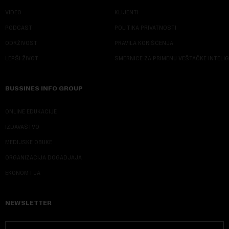
VIDEO
KLIJENTI
PODCAST
POLITIKA PRIVATNOSTI
ODRŽIVOST
PRAVILA KORIŠĆENJA
LEPŠI ŽIVOT
SMERNICE ZA PRIMENU VEŠTAČKE INTELI
BUSSINES INFO GROUP
ONLINE EDUKACIJE
IZDAVAŠTVO
MEDIJSKE OBUKE
ORGANIZACIJA DOGADJAJA
EKONOM I JA
NEWSLETTER