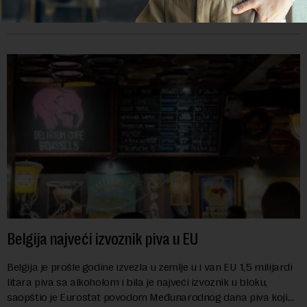
troškove, piše britanski list Gardijan.Indeks cena
prehrambenih proiz...
Belgija najveći izvoznik piva u EU
Belgija je prošle godine izvezla u zemlje u i van EU 1,5 milijardi
litara piva sa alkoholom i bila je najveći izvoznik u bloku,
saopštio je Eurostat povodom Međunarodnog dana piva koji