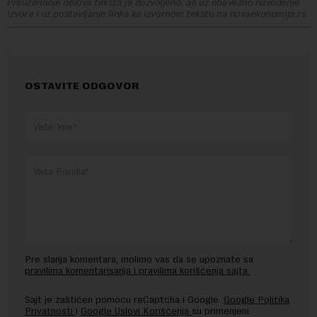
Preuzimanje delova teksta je dozvoljeno, ali uz obavezno navođenje
izvora i uz postavljanje linka ka izvornom tekstu na novaekonomija.rs
OSTAVITE ODGOVOR
Pre slanja komentara, molimo vas da se upoznate sa
pravilima komentarisanja i pravilima korišćenja sajta.
Sajt je zaštićen pomocu reCaptcha i Google.
Google Politika
Privatnosti
i
Google Uslovi Korišćenja
su primenjeni.