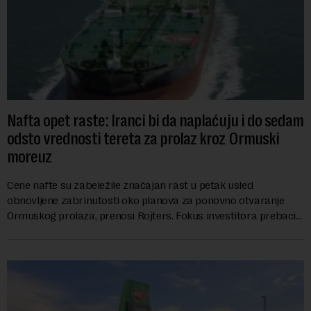
Nafta opet raste: Iranci bi da naplaćuju i do sedam
odsto vrednosti tereta za prolaz kroz Ormuski
moreuz
Cene nafte su zabeležile značajan rast u petak usled
obnovljene zabrinutosti oko planova za ponovno otvaranje
Ormuskog prolaza, prenosi Rojters. Fokus investitora prebacio
se na predloge Irana i Omana koji b...