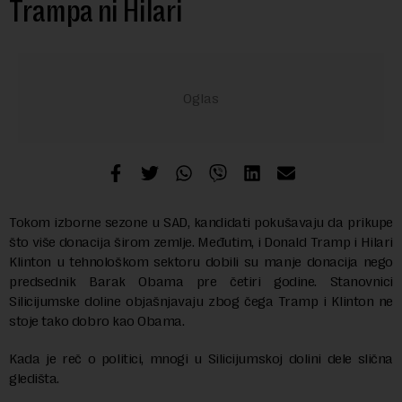
Trampa ni Hilari
Tokom izborne sezone u SAD, kandidati pokušavaju da prikupe
što više donacija širom zemlje. Međutim, i Donald Tramp i Hilari
Klinton u tehnološkom sektoru dobili su manje donacija nego
predsednik Barak Obama pre četiri godine. Stanovnici
Silicijumske doline objašnjavaju zbog čega Tramp i Klinton ne
stoje tako dobro kao Obama.
Kada je reč o politici, mnogi u Silicijumskoj dolini dele slična
gledišta.