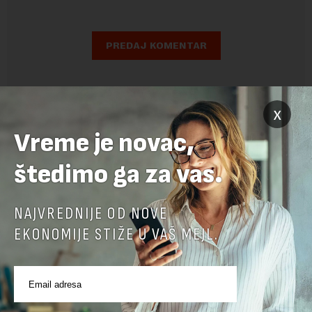
x
Vreme je novac,
štedimo ga za vas.
NAJVREDNIJE OD NOVE
EKONOMIJE STIŽE U VAŠ MEJL.
POVEZANI SADRŽAJI