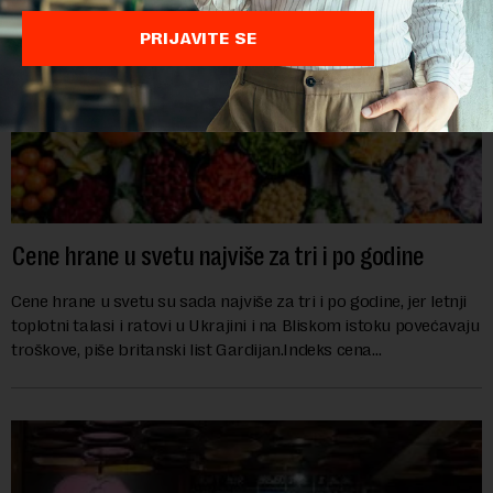
PRIJAVITE SE
Cene hrane u svetu najviše za tri i po godine
Cene hrane u svetu su sada najviše za tri i po godine, jer letnji
toplotni talasi i ratovi u Ukrajini i na Bliskom istoku povećavaju
troškove, piše britanski list Gardijan.Indeks cena
prehrambenih proiz...