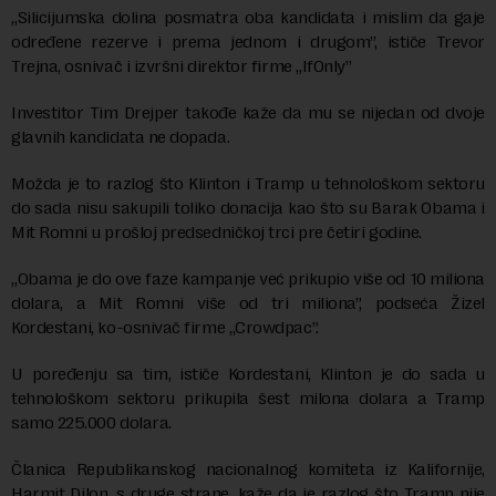
„Silicijumska dolina posmatra oba kandidata i mislim da gaje
određene rezerve i prema jednom i drugom”, ističe Trevor
Trejna, osnivač i izvršni direktor firme „IfOnly”
Investitor Tim Drejper takođe kaže da mu se nijedan od dvoje
glavnih kandidata ne dopada.
Možda je to razlog što Klinton i Tramp u tehnološkom sektoru
do sada nisu sakupili toliko donacija kao što su Barak Obama i
Mit Romni u prošloj predsedničkoj trci pre četiri godine.
„Obama je do ove faze kampanje već prikupio više od 10 miliona
dolara, a Mit Romni više od tri miliona”, podseća Žizel
Kordestani, ko-osnivač firme „Crowdpac”.
U poređenju sa tim, ističe Kordestani, Klinton je do sada u
tehnološkom sektoru prikupila šest milona dolara a Tramp
samo 225.000 dolara.
Članica Republikanskog nacionalnog komiteta iz Kalifornije,
Harmit Dilon, s druge strane, kaže da je razlog što Tramp nije