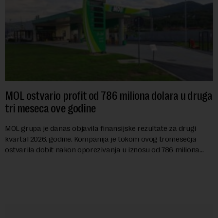
MOL ostvario profit od 786 miliona dolara u druga
tri meseca ove godine
MOL grupa je danas objavila finansijske rezultate za drugi
kvartal 2026. godine. Kompanija je tokom ovog tromesečja
ostvarila dobit nakon oporezivanja u iznosu od 786 miliona
američkih dolara. Rezultatima su...