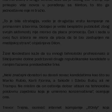
prikupio više novca u poređenju sa Klinton, to što ga
jednostavno nije ni tražio.
„To je bila strategija, vodio je drugačiju vrstu kampanje na
primarnim izborima. Dobijao je veliki besplatni publicitet zbog
svojih aktivnosti, nije morao da plaća promociju. Čak i sada u
ovoj fazi izbora ne mora da plaća da bi bio zastupljen na
medijskoj strani”, objašnjava Dilon.
Žizel Kordestani kaže da su mnogi tehnološki profesionalci iz
Silicijumske doline podržavali druge republikanske kandidate u
ranijim fazama predsedničke trke.
„Neki značajni donatori su davali novac kandidatima kao što su
Marko Rubio, Karli Fjorina, a takođe i Džebu Bušu, ali ne
Trampu. Ne mislim da on ostavlja dobar utisak na tehnološku
poslovnu zajednicu koja je umereno konzervativna”, ocenjuje
ona.
Trevor Trejna, osnivač internet kompanije „IfOnly” koja