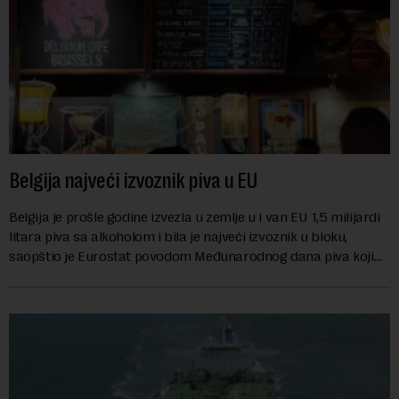
Belgija najveći izvoznik piva u EU
Belgija je prošle godine izvezla u zemlje u i van EU 1,5 milijardi
litara piva sa alkoholom i bila je najveći izvoznik u bloku,
saopštio je Eurostat povodom Međunarodnog dana piva koji
se obeležava danas. ...