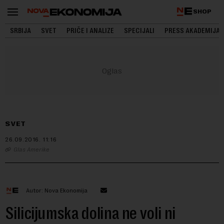
SHOP
SRBIJA
SVET
PRIČE I ANALIZE
SPECIJALI
PRESS AKADEMIJA
SVET
26.09.2016.
11:16
Glas Amerike
Autor: Nova Ekonomija
Silicijumska dolina ne voli ni