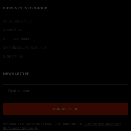
BUSSINES INFO GROUP
ONLINE EDUKACIJE
IZDAVAŠTVO
MEDIJSKE OBUKE
ORGANIZACIJA DOGADJAJA
EKONOM I JA
NEWSLETTER
PRIJAVITE SE
Ova stranica je zaštićena sa reCAPTCHA i primenjuju se
Google Politika privatnosti
i
Uslovi korišćenja usluge