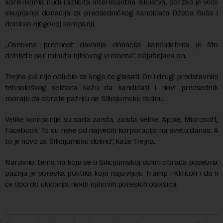
korisnicima nudi različita interesantna iskustva, održao je veče
skupljanja donacija za predsedničkog kandidata Džeba Buša i
donirao njegovoj kampanji.
„Osnovna prednost davanja donacija kandidatima je što
dobijete par minuta njihovog vremena”, objašnjava on.
Trejna još nije odlučio za koga će glasati. On i drugi predstavnici
tehnološkog sektora kažu da kandidati i novi predsednik
moraju da obrate pažnju na Silicijumsku dolinu.
Velike kompanije su sada zaista, zaista velike. Apple, Microsoft,
Facebook. To su neke od najvećih korporacija na svetu danas. A
to je novo za Silicijumsku dolinu”, kaže Trejna.
Naravno, tema na koju se u Silicijumskoj dolini obraća posebna
pažnja je poreska politika koju najavljuju Tramp i Klinton i da li
će doći do ukidanja nekih njihovih poreskih olakšica.