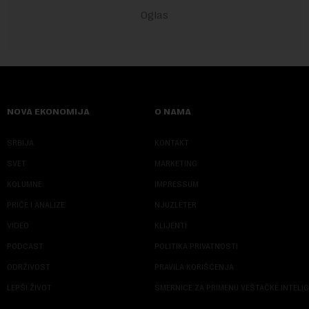
NOVA EKONOMIJA
O NAMA
SRBIJA
KONTAKT
SVET
MARKETING
KOLUMNE
IMPRESSUM
PRIČE I ANALIZE
NJUZLETER
VIDEO
KLIJENTI
PODCAST
POLITIKA PRIVATNOSTI
ODRŽIVOST
PRAVILA KORIŠĆENJA
LEPŠI ŽIVOT
SMERNICE ZA PRIMENU VEŠTAČKE INTELI