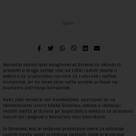
Nemački industrijski konglomerat Simens će ukinuti ili
preseliti u druge zemlje više od 1.000 radnih mesta u
sektoru za proizvodnju opreme za rudarske i naftne
kompanije, jer su niske cene nafte izvršile pritisak na
kapitalnu potrošnju kompanije.
Kako piše nemački list Handelsblat, pozivajući se na
neimenovane izvore bliske Simensu, odluka o ukidanju
radnih mesta je doneta jer kapaciteti u sektoru za procesnu
industriju i pogone u Nemačkoj nisu iskorišćeni.
Iz Simensa, koji je nedavno predstavio mere za ukidanje
radnih mesta usled problema nastalih zbog prigušenog