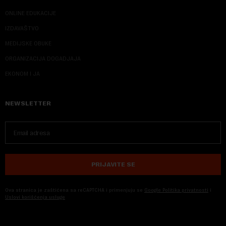
ONLINE EDUKACIJE
IZDAVAŠTVO
MEDIJSKE OBUKE
ORGANIZACIJA DOGADJAJA
EKONOM I JA
NEWSLETTER
PRIJAVITE SE
Ova stranica je zaštićena sa reCAPTCHA i primenjuju se
Google Politika privatnosti
i
Uslovi korišćenja usluge