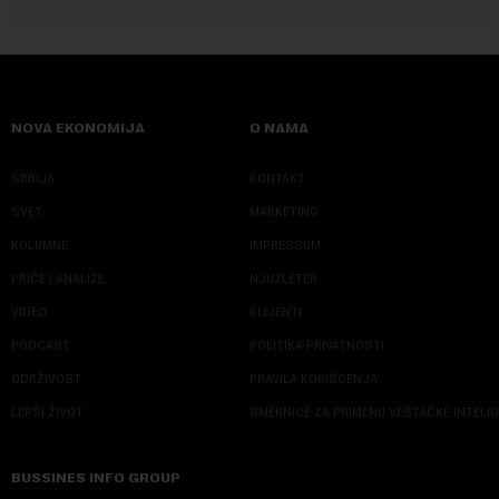
NOVA EKONOMIJA
O NAMA
SRBIJA
KONTAKT
SVET
MARKETING
KOLUMNE
IMPRESSUM
PRIČE I ANALIZE
NJUZLETER
VIDEO
KLIJENTI
PODCAST
POLITIKA PRIVATNOSTI
ODRŽIVOST
PRAVILA KORIŠĆENJA
LEPŠI ŽIVOT
SMERNICE ZA PRIMENU VEŠTAČKE INTELI
BUSSINES INFO GROUP