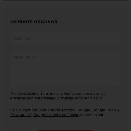
OSTAVITE ODGOVOR
Pre slanja komentara, molimo vas da se upoznate sa
pravilima komentarisanja i pravilima korišćenja sajta.
Sajt je zaštićen pomocu reCaptcha i Google.
Google Politika
Privatnosti
i
Google Uslovi Korišćenja
su primenjeni.