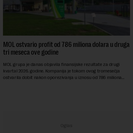
MOL ostvario profit od 786 miliona dolara u druga
tri meseca ove godine
MOL grupa je danas objavila finansijske rezultate za drugi
kvartal 2026. godine. Kompanija je tokom ovog tromesečja
ostvarila dobit nakon oporezivanja u iznosu od 786 miliona
američkih dolara. Rezultatima su...