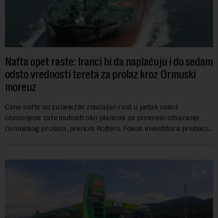
Nafta opet raste: Iranci bi da naplaćuju i do sedam
odsto vrednosti tereta za prolaz kroz Ormuski
moreuz
Cene nafte su zabeležile značajan rast u petak usled
obnovljene zabrinutosti oko planova za ponovno otvaranje
Ormuskog prolaza, prenosi Rojters. Fokus investitora prebacio
se na predloge Irana i Omana koji b...