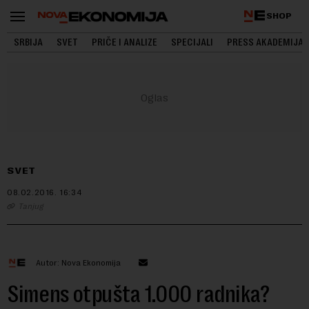
SHOP
SRBIJA
SVET
PRIČE I ANALIZE
SPECIJALI
PRESS AKADEMIJA
SVET
08.02.2016.
16:34
Tanjug
Autor: Nova Ekonomija
Simens otpušta 1.000 radnika?