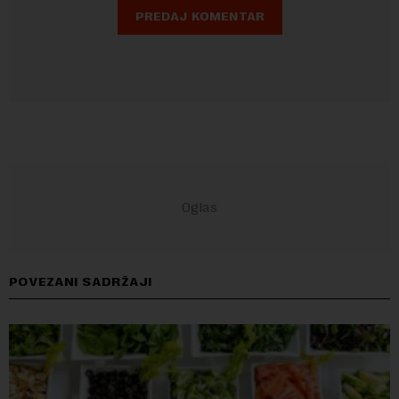
POVEZANI SADRŽAJI