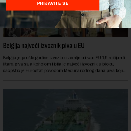
PRIJAVITE SE
Belgija najveći izvoznik piva u EU
Belgija je prošle godine izvezla u zemlje u i van EU 1,5 milijardi
litara piva sa alkoholom i bila je najveći izvoznik u bloku,
saopštio je Eurostat povodom Međunarodnog dana piva koji
se obeležava danas. ...