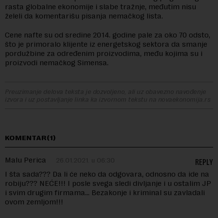
rasta globalne ekonomije i slabe tražnje, međutim nisu
želeli da komentarišu pisanja nemačkog lista.
Cene nafte su od sredine 2014. godine pale za oko 70 odsto,
što je primoralo klijente iz energetskog sektora da smanje
pordužbine za određenim proizvodima, među kojima su i
proizvodi nemačkog Simensa.
Preuzimanje delova teksta je dozvoljeno, ali uz obavezno navođenje
izvora i uz postavljanje linka ka izvornom tekstu na novaekonomija.rs
KOMENTAR(1)
Malu Perica
26.01.2021. u 06:30
REPLY
I šta sada??? Da li će neko da odgovara, odnosno da ide na
robiju??? NEĆE!!! I posle svega sledi divljanje i u ostalim JP
i svim drugim firmama… Bezakonje i kriminal su zavladali
ovom zemljom!!!