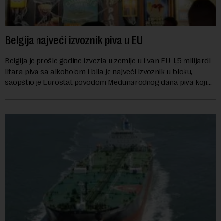
Belgija najveći izvoznik piva u EU
Belgija je prošle godine izvezla u zemlje u i van EU 1,5 milijardi
litara piva sa alkoholom i bila je najveći izvoznik u bloku,
saopštio je Eurostat povodom Međunarodnog dana piva koji
se obeležava danas. ...