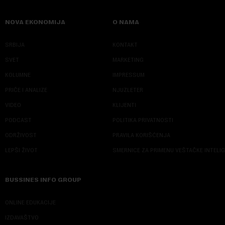
NOVA EKONOMIJA
O NAMA
SRBIJA
KONTAKT
SVET
MARKETING
KOLUMNE
IMPRESSUM
PRIČE I ANALIZE
NJUZLETER
VIDEO
KLIJENTI
PODCAST
POLITIKA PRIVATNOSTI
ODRŽIVOST
PRAVILA KORIŠĆENJA
LEPŠI ŽIVOT
SMERNICE ZA PRIMENU VEŠTAČKE INTELI
BUSSINES INFO GROUP
ONLINE EDUKACIJE
IZDAVAŠTVO