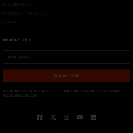
MEDIJSKE OBUKE
ORGANIZACIJA DOGADJAJA
EKONOM I JA
NEWSLETTER
PRIJAVITE SE
Ova stranica je zaštićena sa reCAPTCHA i primenjuju se
Google Politika privatnosti
i
Uslovi korišćenja usluge