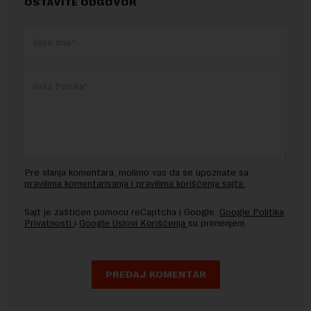
OSTAVITE ODGOVOR
Pre slanja komentara, molimo vas da se upoznate sa
pravilima komentarisanja i pravilima korišćenja sajta.
Sajt je zaštićen pomocu reCaptcha i Google.
Google Politika
Privatnosti
i
Google Uslovi Korišćenja
su primenjeni.