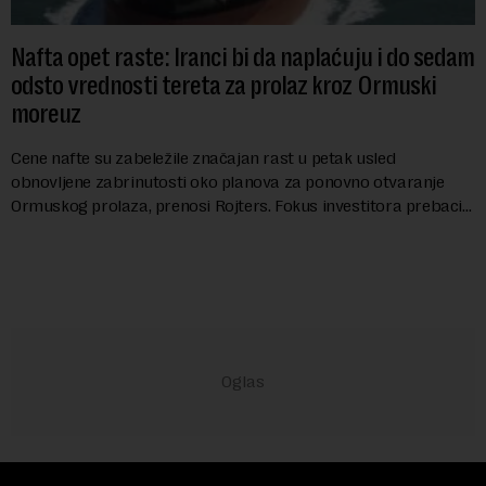
Nafta opet raste: Iranci bi da naplaćuju i do sedam
odsto vrednosti tereta za prolaz kroz Ormuski
moreuz
Cene nafte su zabeležile značajan rast u petak usled
obnovljene zabrinutosti oko planova za ponovno otvaranje
Ormuskog prolaza, prenosi Rojters. Fokus investitora prebacio
se na predloge Irana i Omana koji b...