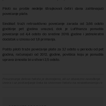
Piloti su prošle nedelje štrajkovali četiri dana zahtevajući
povećanje plate.
Sindikat traži retroaktivno povećanje zarada od 3,66 odsto
godišnje pet godina unazad, dok je Lufthanza ponudila
povećanje od 4,4 odsto do sredine 2018. godine i jednokratni
dodatak u iznosu od 1,8 primanja.
Pošto piloti traže povećanje plate za 3,7 odsto u periodu od pet
godina, računajući od 2012. godine, povišica koju je ponudila
uprava iznosila bi u stvari 2,5 odsto.
Preuzimanje delova teksta je dozvoljeno, ali uz obavezno navođenje
izvora i uz postavljanje linka ka izvornom tekstu na novaekonomija.rs