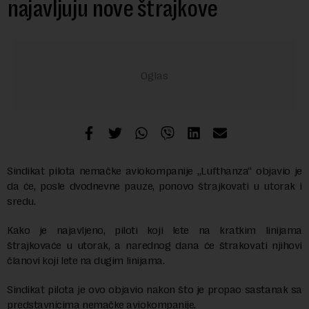
najavljuju nove štrajkove
Sindikat pilota nemačke aviokompanije „Lufthanza“ objavio je
da će, posle dvodnevne pauze, ponovo štrajkovati u utorak i
sredu.
Kako je najavljeno, piloti koji lete na kratkim linijama
štrajkovaće u utorak, a narednog dana će štrakovati njihovi
članovi koji lete na dugim linijama.
Sindikat pilota je ovo objavio nakon što je propao sastanak sa
predstavnicima nemačke aviokompanije.