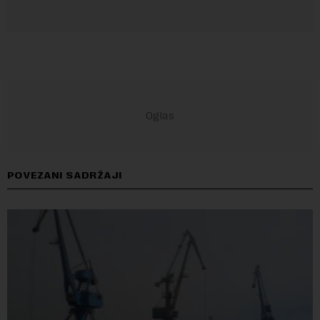
POVEZANI SADRŽAJI