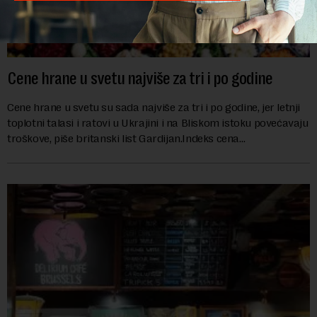
Cene hrane u svetu najviše za tri i po godine
Cene hrane u svetu su sada najviše za tri i po godine, jer letnji
toplotni talasi i ratovi u Ukrajini i na Bliskom istoku povećavaju
troškove, piše britanski list Gardijan.Indeks cena
prehrambenih proiz...