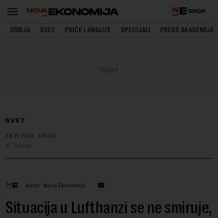
SHOP
SRBIJA
SVET
PRIČE I ANALIZE
SPECIJALI
PRESS AKADEMIJA
SVET
28.11.2016.
09:30
Tanjug
Autor: Nova Ekonomija
Situacija u Lufthanzi se ne smiruje,