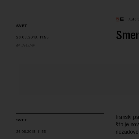
Autor:
SVET
Smenj
26.08.2018.
11:55
Beta/AP
Iranski p
SVET
što je no
nezadovol
26.08.2018.
11:55