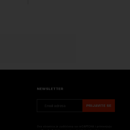
Rezultatima su...
 na
.
NEWSLETTER
PRIJAVITE SE
Ova stranica je zaštićena sa reCAPTCHA i primenjuju