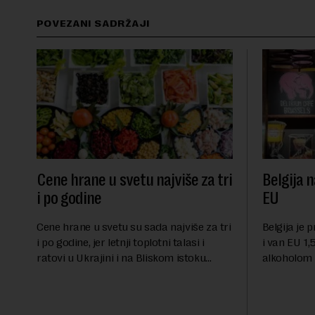
POVEZANI SADRŽAJI
Cene hrane u svetu najviše za tri
Belgija n
i po godine
EU
Cene hrane u svetu su sada najviše za tri
Belgija je 
i po godine, jer letnji toplotni talasi i
i van EU 1,5
ratovi u Ukrajini i na Bliskom istoku
alkoholom i
povećavaju troškove, piše britanski list
bloku, sao
Gardijan.Indeks cena prehrambenih
Međunarodn
proiz...
obeležava d