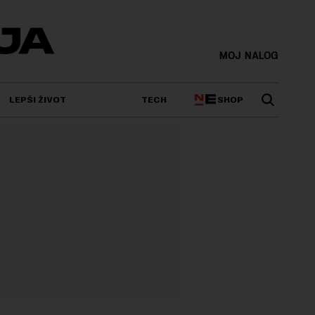
MOJ NALOG
SHOP
LEPŠI ŽIVOT
TECH