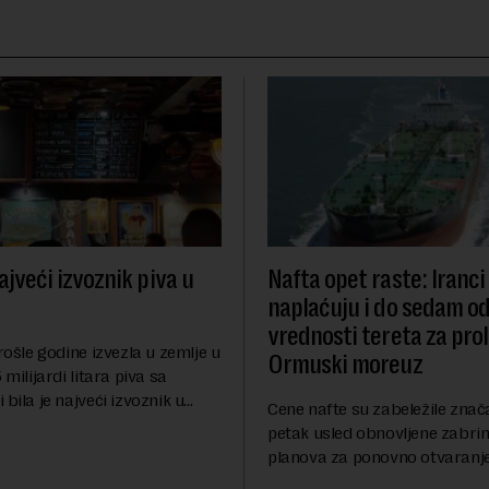
ajveći izvoznik piva u
Nafta opet raste: Iranci
naplaćuju i do sedam o
vrednosti tereta za pro
prošle godine izvezla u zemlje u
Ormuski moreuz
 milijardi litara piva sa
 bila je najveći izvoznik u
Cene nafte su zabeležile znač
pštio je Eurostat povodom
petak usled obnovljene zabrin
og dana piva koji se
planova za ponovno otvaranj
anas. ...
Ormuskog prolaza, prenosi Ro