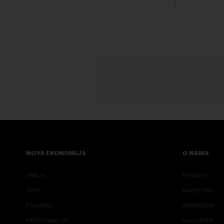
NOVA EKONOMIJA
O NAMA
SRBIJA
KONTAKT
SVET
MARKETING
KOLUMNE
IMPRESSUM
PRIČE I ANALIZE
NJUZLETER