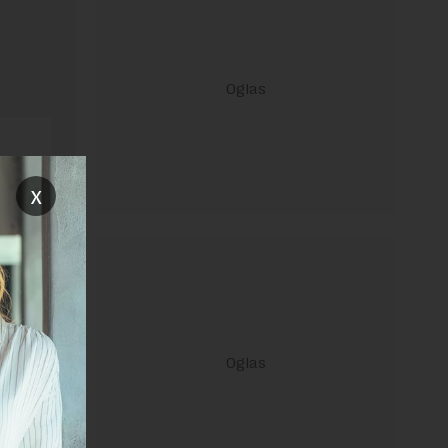
x
ravilima
 Uslovi