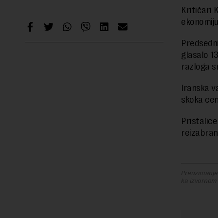
Kritičari 
ekonomiju
Predsedni
glasalo 13
razloga s
Iranska v
skoka cen
Pristalice
reizabran
Preuzimanje 
ka izvornom