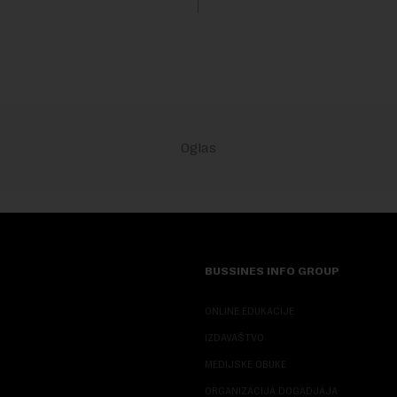
Fokus investitora prebacio se
predloge Irana i Omana koji b..
BUSSINES INFO GROUP
ONLINE EDUKACIJE
IZDAVAŠTVO
MEDIJSKE OBUKE
ORGANIZACIJA DOGADJAJA