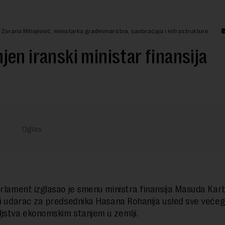
 Zorana Mihajlović, ministarka građevinarstva, saobraćaja i infrastrukture
en iranski ministar finansija
arlament izglasao je smenu ministra finansija Masuda Karb
vi udarac za predsednika Hasana Rohanija usled sve većeg
jstva ekonomskim stanjem u zemlji.