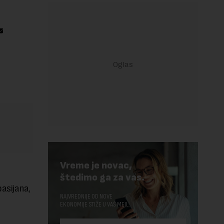
Vreme je novac,
štedimo ga za vas.
asijana,
NAJVREDNIJE OD NOVE
EKONOMIJE STIŽE U VAŠ MEJL.