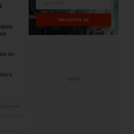
i
PRIJAVITE SE
sijana
nih
velo do
tičara
janje linka