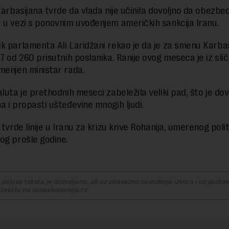
Karbasijana tvrde da vlada nije učinila dovoljno da obezbed
 u vezi s ponovnim uvođenjem američkih sankcija Iranu.
k parlamenta Ali Laridžani rekao je da je za smenu Karba
7 od 260 prisutnih poslanika. Ranije ovog meseca je iz slič
menjen ministar rada.
aluta je prethodnih meseci zabeležila veliki pad, što je do
a i propasti ušteđevine mnogih ljudi.
 tvrde linije u Iranu za krizu krive Rohanija, umerenog poli
og prošle godine.
delova teksta je dozvoljeno, ali uz obavezno navođenje izvora i uz postavl
 tekstu na novaekonomija.rs