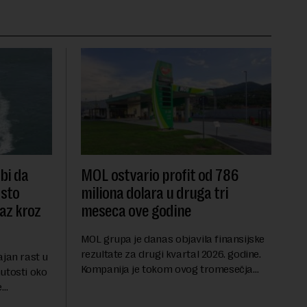
 bi da
MOL ostvario profit od 786
dsto
miliona dolara u druga tri
laz kroz
meseca ove godine
MOL grupa je danas objavila finansijske
rezultate za drugi kvartal 2026. godine.
ajan rast u
Kompanija je tokom ovog tromesečja
utosti oko
ostvarila dobit nakon oporezivanja u
e
iznosu od 786 miliona američkih dolara.
jters.