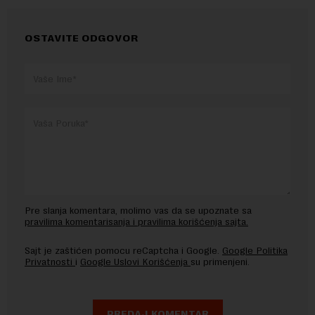
OSTAVITE ODGOVOR
Pre slanja komentara, molimo vas da se upoznate sa
pravilima komentarisanja i pravilima korišćenja sajta.
Sajt je zaštićen pomocu reCaptcha i Google.
Google Politika
Privatnosti
i
Google Uslovi Korišćenja
su primenjeni.