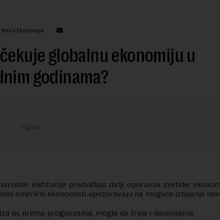
: Nova Ekonomija
čekuje globalnu ekonomiju u
dnim godinama?
rodne institucije predviđaju dalji oporavak svetske ekonom
ledni američki ekonomisti upozoravaju na moguće izbijanje nove
iza bi, prema prognozama, mogla da traje i decenijama.