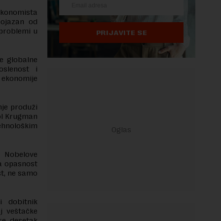
 ekonomista
bojazan od
 problemi u
PRIJAVITE SE
je globalne
oslenost i
e ekonomije
nje produži
Pol Krugman
ehnološkim
a Nobelove
la opasnost
st, ne samo
i dobitnik
j veštačke
pre desetak