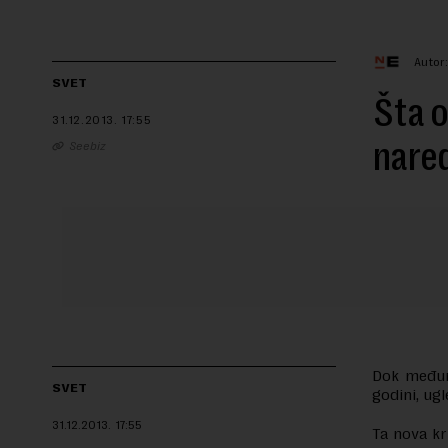
Autor
SVET
Šta o
31.12.2013.
17:55
nare
Seebiz
Dok međuna
SVET
godini, ug
31.12.2013.
17:55
Ta nova kr