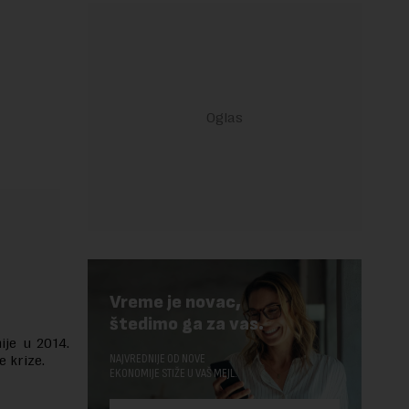
Vreme je novac,
štedimo ga za vas.
ije u 2014.
NAJVREDNIJE OD NOVE
 krize.
EKONOMIJE STIŽE U VAŠ MEJL.