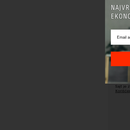
OSTAVI
NAJVR
EKONO
Pre sla
korišćen
Sajt je
Korišće