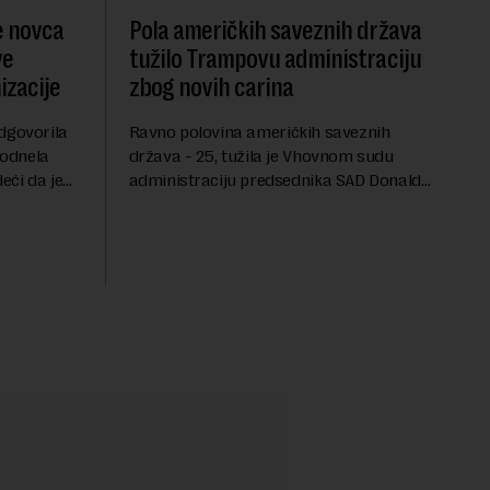
e novca
Pola američkih saveznih država
ve
tužilo Trampovu administraciju
zacije
zbog novih carina
dgovorila
Ravno polovina američkih saveznih
podnela
država - 25, tužila je Vhovnom sudu
eći da je
administraciju predsednika SAD Donalda
 bankovnih
Trampa zbog najnovijih carina koje je
oneta
uveo u julu na uvoznu robu iz 59 zemalja
sveta, uključujući ...