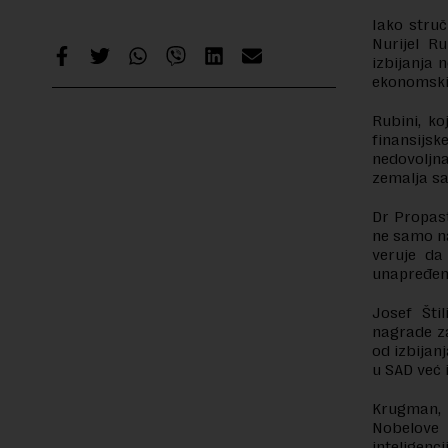
Iako struč
Nurijel R
izbijanja 
ekonomski
Rubini, ko
finansijs
nedovoljna
zemalja s
Dr Propast
ne samo na
veruje da
unapređen
Josef Šti
nagrade za
od izbijan
u SAD već 
Krugman, 
Nobelove 
inteligenc