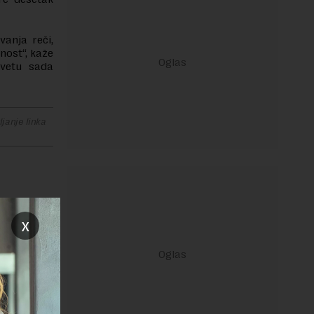
anja reči,
nost“, kaže
vetu sada
janje linka
x
REPLY