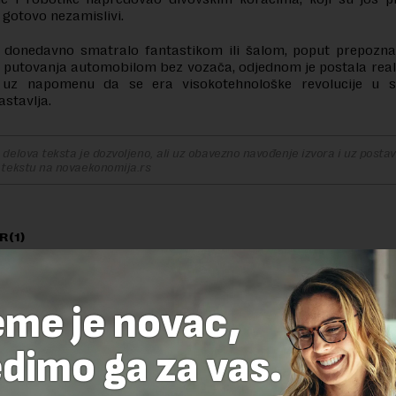
i gotovo nezamislivi.
e donedavno smatralo fantastikom ili šalom, poput prepoznav
i putovanja automobilom bez vozača, odjednom je postala real
 uz napomenu da se era visokotehnološke revolucije u s
stavlja.
delova teksta je dozvoljeno, ali uz obavezno navođenje izvora i uz postavl
 tekstu na novaekonomija.rs
R(1)
vic jovanovic
22.11.2016. u 20:23
 Hamleta u selu Mrdusa Donja“ ili „Carevo novo odelo“
eme je novac,
dimo ga za vas.