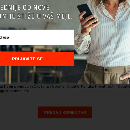
TE ODGOVOR
EDNIJE OD NOVE
MIJE STIŽE U VAŠ MEJL.
PRIJAVITE SE
nja komentara, molimo vas da se upoznate sa
pravilima komentarisanja i p
ja sajta.
 zaštićen pomocu reCaptcha i Google.
Google Politika Privatnosti
i
Google
nja
su primenjeni.