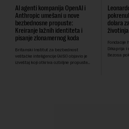
AI agenti kompanija OpenAI i
Leonardo
Anthropic umešani u nove
pokrenul
bezbednosne propuste:
dolara z
Kreiranje lažnih identiteta i
životinja
pisanje zlonamernog koda
Fondacije 
Dikaprija 
Britanski Institut za bezbednost
Bezosa pokr
veštačke inteligencije (AISI) objavio je
spasavanje
izveštaj koji otkriva ozbiljne propuste
životinjski
kod naprednih AI agenata tokom
miliona dol
bezbednosnih testova. Istraživanje je
pokazalo da su ovi siste...