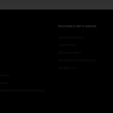
BUSSINES INFO GROUP
ONLINE EDUKACIJE
IZDAVAŠTVO
MEDIJSKE OBUKE
ORGANIZACIJA DOGADJAJA
EKONOM I JA
ATNOSTI
ŠĆENJA
RIMENU VEŠTAČKE INTELIGENCIJE