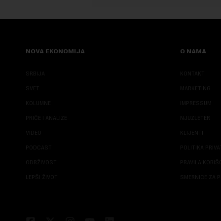
NOVA EKONOMIJA
O NAMA
SRBIJA
KONTAKT
SVET
MARKETING
KOLUMNE
IMPRESSUM
PRIČE I ANALIZE
NJUZLETER
VIDEO
KLIJENTI
PODCAST
POLITIKA PRIV
ODRŽIVOST
PRAVILA KORI
LEPŠI ŽIVOT
SMERNICE ZA P