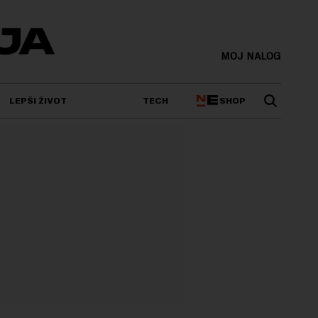
MOJ NALOG
SHOP
LEPŠI ŽIVOT
TECH