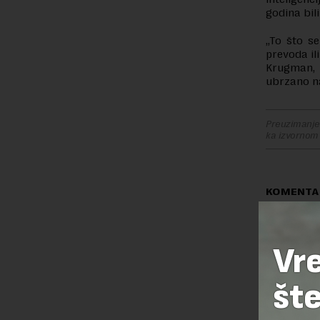
godina bil
„To što s
prevoda il
Krugman,
ubrzano na
Preuzimanje 
ka izvornom
KOMENTA
vesna zujo
„Predstava
Vr
šte