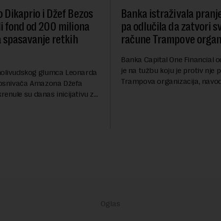
 Dikaprio i Džef Bezos
Banka istraživala pranj
i fond od 200 miliona
pa odlučila da zatvori s
a spasavanje retkih
račune Trampove organi
Banka Capital One Financial o
je na tužbu koju je protiv nje 
holivudskog glumca Leonarda
Trampova organizacija, navod
i osnivača Amazona Džefa
odluka o zatvaranju njihovih
enule su danas inicijativu za
računa pre nekoliko godina d
 100 najugroženijih
isključivo nakon d...
h vrsta na Zemlji vrednu 200
ara.Fond...