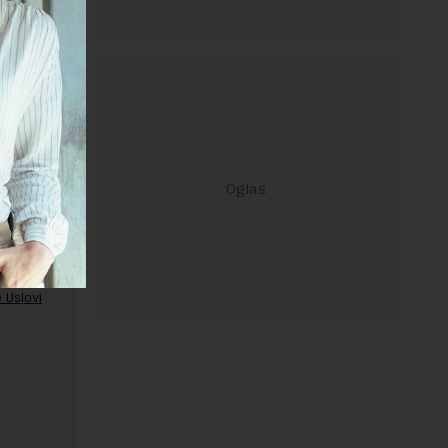
ravilima
 Uslovi