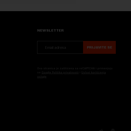
NEWSLETTER
PRIJAVITE SE
Ova stranica je zaštićena sa reCAPTCHA i primenjuju
se
Google Politika privatnosti
i
Uslovi korišćenja
usluge