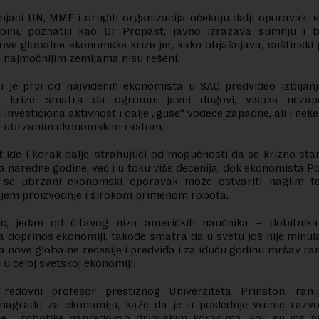
njaci UN, MMF i drugih organizacija očekuju dalji oporavak,
ubini, poznatiji kao Dr Propast, javno izražava sumnju i 
nove globalne ekonomske krize jer, kako objašnjava, suštinski
 najmoćnijim zemljama nisu rešeni.
ji je prvi od najviđenih ekonomista u SAD predvideo izbijan
ke krize, smatra da ogromni javni dugovi, visoka nezap
 investiciona aktivnost i dalje „guše“ vodeće zapadne, ali i nek
a ubrzanim ekonomskim rastom.
 ide i korak dalje, strahujući od mogućnosti da se krizno sta
 naredne godine, već i u toku više decenija, dok ekonomista 
 se ubrzani ekonomski oporavak može ostvariti naglim t
jem proizvodnje i širokom primenom robota.
lic, jedan od čitavog niza američkih naučnika – dobitnik
 doprinos ekonomiji, takođe smatra da u svetu još nije minu
ja nove globalne recesije i predviđa i za iduću godinu mršav ra
i u celoj svetskoj ekonomiji.
redovni profesor prestižnog Univerziteta Prinston, ranij
nagrade za ekonomiju, kaže da je u poslednje vreme razvo
ije i robotike napredovao divovskim koracima, koji su još 