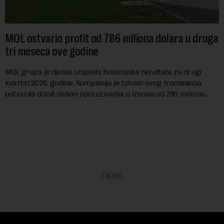
MOL ostvario profit od 786 miliona dolara u druga
tri meseca ove godine
MOL grupa je danas objavila finansijske rezultate za drugi
kvartal 2026. godine. Kompanija je tokom ovog tromesečja
ostvarila dobit nakon oporezivanja u iznosu od 786 miliona
američkih dolara. Rezultatima su...