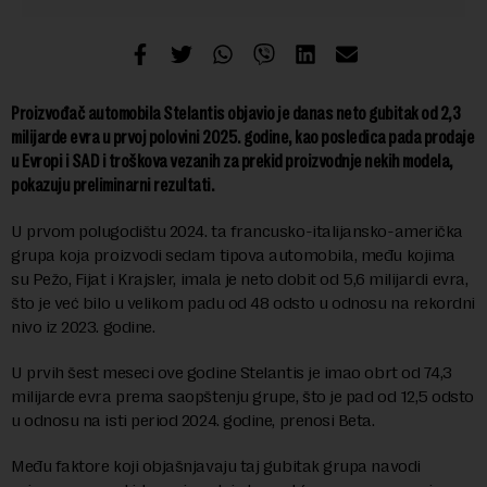
Proizvođač automobila Stelantis objavio je danas neto gubitak od 2,3
milijarde evra u prvoj polovini 2025. godine, kao posledica pada prodaje
u Evropi i SAD i troškova vezanih za prekid proizvodnje nekih modela,
pokazuju preliminarni rezultati.
U prvom polugodištu 2024. ta francusko-italijansko-američka
grupa koja proizvodi sedam tipova automobila, među kojima
su Pežo, Fijat i Krajsler, imala je neto dobit od 5,6 milijardi evra,
što je već bilo u velikom padu od 48 odsto u odnosu na rekordni
nivo iz 2023. godine.
U prvih šest meseci ove godine Stelantis je imao obrt od 74,3
milijarde evra prema saopštenju grupe, što je pad od 12,5 odsto
u odnosu na isti period 2024. godine, prenosi Beta.
Među faktore koji objašnjavaju taj gubitak grupa navodi