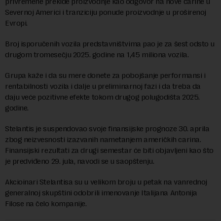
privremene prekide proizvodnje kao odgovor na nove carine u
Severnoj Americi i tranziciju ponude proizvodnje u proširenoj
Evropi.
Broj isporučenih vozila predstavništvima pao je za šest odsto u
drugom tromesečju 2025. godine na 1,45 miliona vozila.
Grupa kaže i da su mere donete za pobojšanje performansi i
rentabilnosti vozila i dalje u preliminarnoj fazi i da treba da
daju veće pozitivne efekte tokom drugog polugodišta 2025.
godine.
Stelantis je suspendovao svoje finansijske prognoze 30. aprila
zbog neizvesnosti izazvanih nametanjem američkih carina.
Finansijski rezultati za drugi semestar će biti objavljeni kao što
je predviđeno 29. jula, navodi se u saopštenju.
Akcioinari Stelantisa su u velikom broju u petak na vanrednoj
generalnoj skupštini odobrili imenovanje Italijana Antonija
Filose na čelo kompanije.