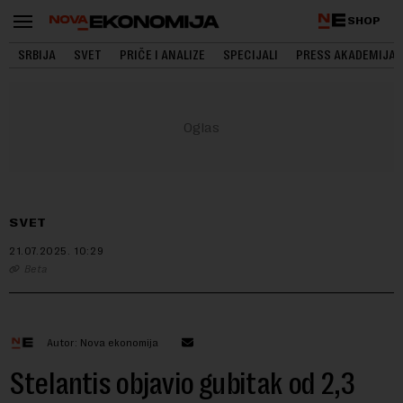
SHOP
SRBIJA
SVET
PRIČE I ANALIZE
SPECIJALI
PRESS AKADEMIJA
SVET
21.07.2025.
10:29
Beta
Autor: Nova ekonomija
Stelantis objavio gubitak od 2,3