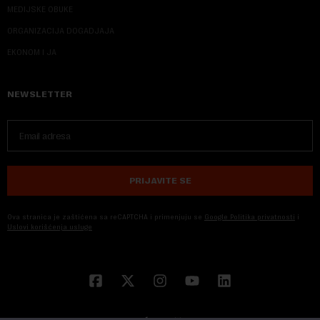
MEDIJSKE OBUKE
ORGANIZACIJA DOGADJAJA
EKONOM I JA
NEWSLETTER
PRIJAVITE SE
Ova stranica je zaštićena sa reCAPTCHA i primenjuju se
Google Politika privatnosti
i
Uslovi korišćenja usluge