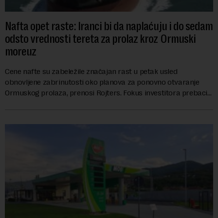
Nafta opet raste: Iranci bi da naplaćuju i do sedam
odsto vrednosti tereta za prolaz kroz Ormuski
moreuz
Cene nafte su zabeležile značajan rast u petak usled
obnovljene zabrinutosti oko planova za ponovno otvaranje
Ormuskog prolaza, prenosi Rojters. Fokus investitora prebacio
se na predloge Irana i Omana koji b...