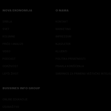
NOVA EKONOMIJA
O NAMA
SRBIJA
KONTAKT
SVET
MARKETING
KOLUMNE
IMPRESSUM
PRIČE I ANALIZE
NJUZLETER
VIDEO
KLIJENTI
PODCAST
POLITIKA PRIVATNOSTI
ODRŽIVOST
PRAVILA KORIŠĆENJA
LEPŠI ŽIVOT
SMERNICE ZA PRIMENU VEŠTAČKE INTELI
BUSSINES INFO GROUP
ONLINE EDUKACIJE
IZDAVAŠTVO