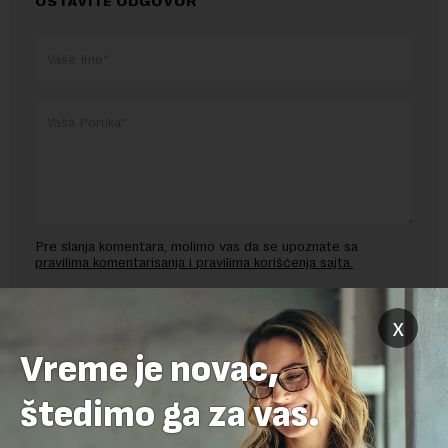
OSTAVITE ODGOVOR
Pre slanja komentara, molimo vas da se upoznate sa
pravilima komentarisanja i pravilima korišćenja sajta.
Sajt je zaštićen pomocu reCaptcha i Google.
Google Politika
Privatnosti
i
Google Uslovi Korišćenja
su primenjeni.
x
Vreme je novac,
štedimo ga za vas.