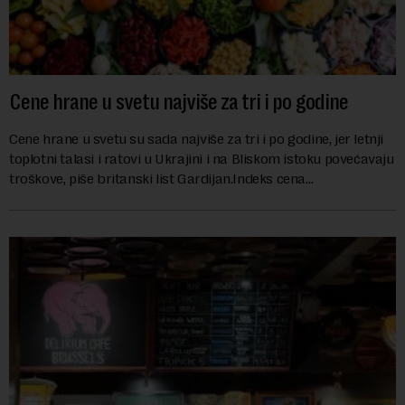
Cene hrane u svetu najviše za tri i po godine
Cene hrane u svetu su sada najviše za tri i po godine, jer letnji
toplotni talasi i ratovi u Ukrajini i na Bliskom istoku povećavaju
troškove, piše britanski list Gardijan.Indeks cena
prehrambenih proiz...