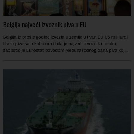
Belgija najveći izvoznik piva u EU
Belgija je prošle godine izvezla u zemlje u i van EU 1,5 milijardi
litara piva sa alkoholom i bila je najveći izvoznik u bloku,
saopštio je Eurostat povodom Međunarodnog dana piva koji
se obeležava danas. ...