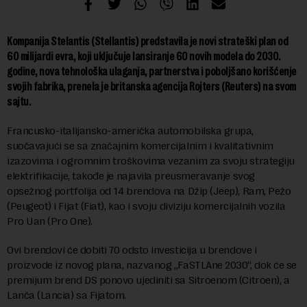
Kompanija Stelantis (Stellantis) predstavila je novi strateški plan od
60 milijardi evra, koji uključuje lansiranje 60 novih modela do 2030.
godine, nova tehnološka ulaganja, partnerstva i poboljšano korišćenje
svojih fabrika, prenela je britanska agencija Rojters (Reuters) na svom
sajtu.
Francusko-italijansko-američka automobilska grupa,
suočavajući se sa značajnim komercijalnim i kvalitativnim
izazovima i ogromnim troškovima vezanim za svoju strategiju
elektrifikacije, takođe je najavila preusmeravanje svog
opsežnog portfolija od 14 brendova na Džip (Jeep), Ram, Pežo
(Peugeot) i Fijat (Fiat), kao i svoju diviziju komercijalnih vozila
Pro Uan (Pro One).
Ovi brendovi će dobiti 70 odsto investicija u brendove i
proizvode iz novog plana, nazvanog „FaSTLAne 2030“, dok će se
premijum brend DS ponovo ujediniti sa Sitroenom (Citroen), a
Lanča (Lancia) sa Fijatom.