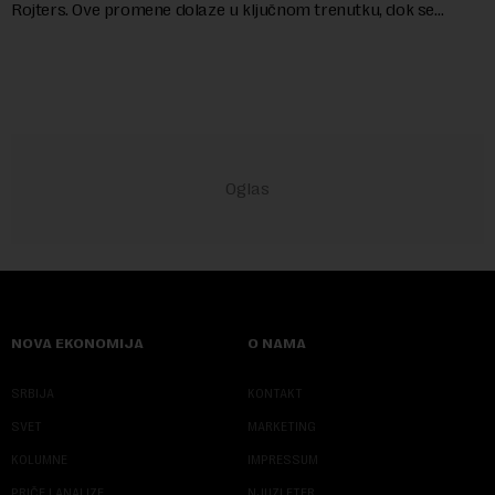
Rojters. Ove promene dolaze u ključnom trenutku, dok se
kompanija suočava sa sve većim pr...
NOVA EKONOMIJA
O NAMA
SRBIJA
KONTAKT
SVET
MARKETING
KOLUMNE
IMPRESSUM
PRIČE I ANALIZE
NJUZLETER