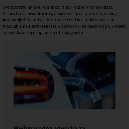
Ove početne najave, koje je izvršni direktor Antonio Filoza
(Filosa) dao investitorima, dočekane su sa oprezom, a akcije
kompanije Stelantis pale su za više od šest odsto na kraju
trgovanja na Pariskoj berzi, u poređenju sa padom od 0,5 odsto
za indeks evropskog automobilskog sektora.