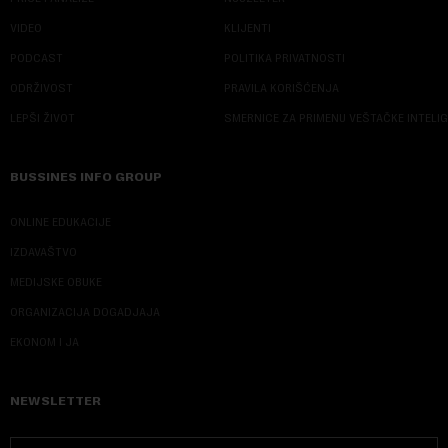
VIDEO
KLIJENTI
PODCAST
POLITIKA PRIVATNOSTI
ODRŽIVOST
PRAVILA KORIŠĆENJA
LEPŠI ŽIVOT
SMERNICE ZA PRIMENU VEŠTAČKE INTELI
BUSSINES INFO GROUP
ONLINE EDUKACIJE
IZDAVAŠTVO
MEDIJSKE OBUKE
ORGANIZACIJA DOGADJAJA
EKONOM I JA
NEWSLETTER