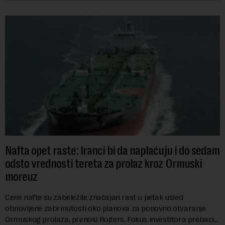
Nafta opet raste: Iranci bi da naplaćuju i do sedam
odsto vrednosti tereta za prolaz kroz Ormuski
moreuz
Cene nafte su zabeležile značajan rast u petak usled
obnovljene zabrinutosti oko planova za ponovno otvaranje
Ormuskog prolaza, prenosi Rojters. Fokus investitora prebacio