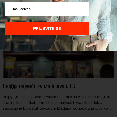
POVEZANI SADRŽAJI
PRIJAVITE SE
Belgija najveći izvoznik piva u EU
Belgija je prošle godine izvezla u zemlje u i van EU 1,5 milijardi
litara piva sa alkoholom i bila je najveći izvoznik u bloku,
saopštio je Eurostat povodom Međunarodnog dana piva koji
se obeležava danas. ...