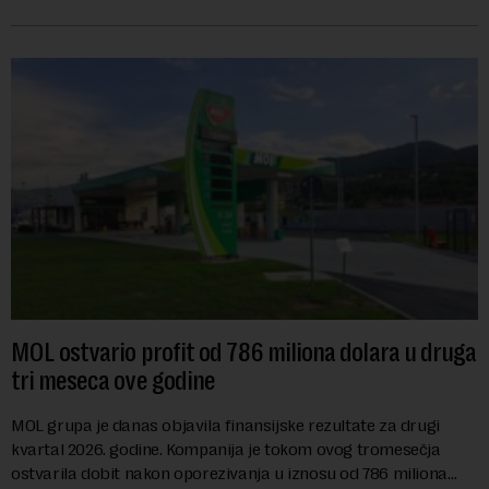
se na predloge Irana i Omana koji b...
MOL ostvario profit od 786 miliona dolara u druga
tri meseca ove godine
MOL grupa je danas objavila finansijske rezultate za drugi
kvartal 2026. godine. Kompanija je tokom ovog tromesečja
ostvarila dobit nakon oporezivanja u iznosu od 786 miliona