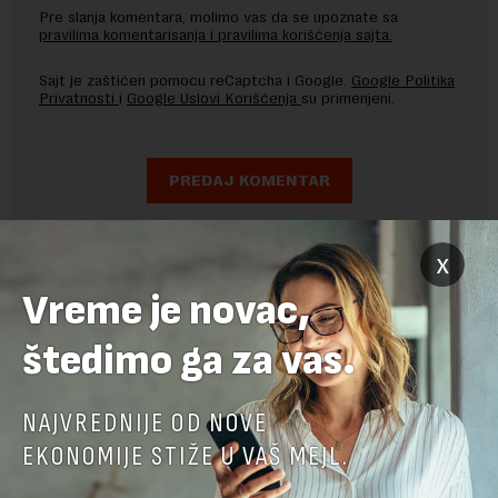
Pre slanja komentara, molimo vas da se upoznate sa
pravilima komentarisanja i pravilima korišćenja sajta.
Sajt je zaštićen pomocu reCaptcha i Google.
Google Politika
Privatnosti
i
Google Uslovi Korišćenja
su primenjeni.
x
Vreme je novac,
štedimo ga za vas.
NAJVREDNIJE OD NOVE
EKONOMIJE STIŽE U VAŠ MEJL.