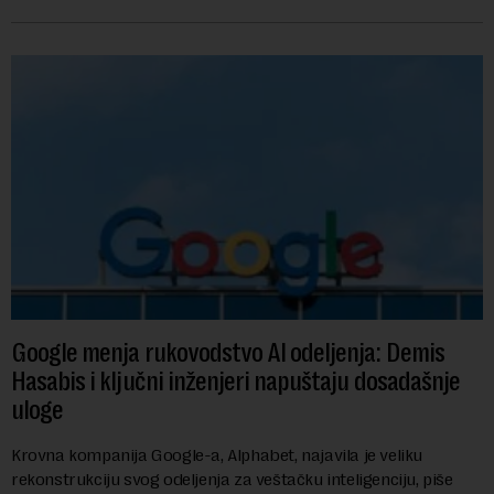
američkih dolara. Rezultatima su...
Google menja rukovodstvo AI odeljenja: Demis
Hasabis i ključni inženjeri napuštaju dosadašnje
uloge
Krovna kompanija Google-a, Alphabet, najavila je veliku
rekonstrukciju svog odeljenja za veštačku inteligenciju, piše