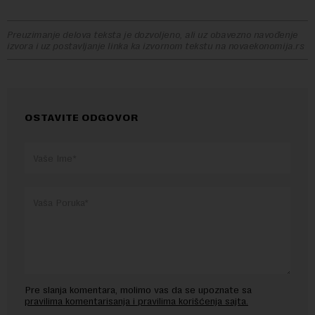
Preuzimanje delova teksta je dozvoljeno, ali uz obavezno navođenje
izvora i uz postavljanje linka ka izvornom tekstu na novaekonomija.rs
OSTAVITE ODGOVOR
Pre slanja komentara, molimo vas da se upoznate sa
pravilima komentarisanja i pravilima korišćenja sajta.