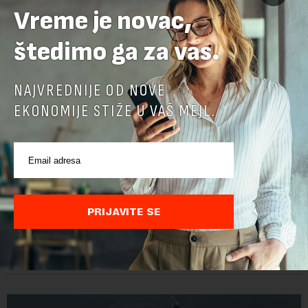
Vreme je novac,
štedimo ga za vas.
NAJVREDNIJE OD NOVE
EKONOMIJE STIŽE U VAŠ MEJL.
Belgija najveći izvoznik piva u EU
PRIJAVITE SE
Belgija je prošle godine izvezla u zemlje u i van EU 1,5 milijardi
litara piva sa alkoholom i bila je najveći izvoznik u bloku,
saopštio je Eurostat povodom Međunarodnog dana piva koji
se obeležava danas. ...