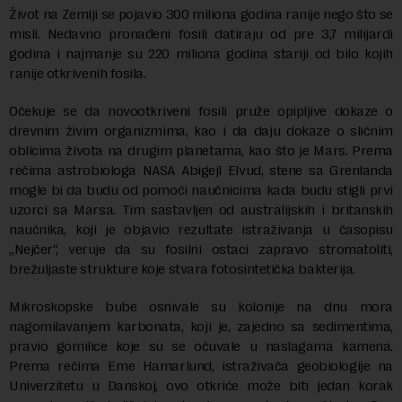
Život na Zemlji se pojavio 300 miliona godina ranije nego što se
misli. Nedavno pronađeni fosili datiraju od pre 3,7 milijardi
godina i najmanje su 220 miliona godina stariji od bilo kojih
ranije otkrivenih fosila.
Očekuje se da novootkriveni fosili pruže opipljive dokaze o
drevnim živim organizmima, kao i da daju dokaze o sličnim
oblicima života na drugim planetama, kao što je Mars. Prema
rečima astrobiologa NASA Abigejl Elvud, stene sa Grenlanda
mogle bi da budu od pomoći naučnicima kada budu stigli prvi
uzorci sa Marsa. Tim sastavljen od australijskih i britanskih
naučnika, koji je objavio rezultate istraživanja u časopisu
„Nejčer“, veruje da su fosilni ostaci zapravo stromatoliti,
brežuljaste strukture koje stvara fotosintetička bakterija.
Mikroskopske bube osnivale su kolonije na dnu mora
nagomilavanjem karbonata, koji je, zajedno sa sedimentima,
pravio gomilice koje su se očuvale u naslagama kamena.
Prema rečima Eme Hamarlund, istraživača geobiologije na
Univerzitetu u Danskoj, ovo otkriće može biti jedan korak