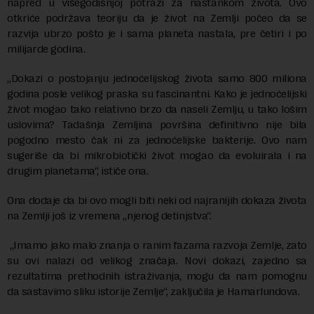
napred u višegodišnjoj potrazi za nastankom života. Ovo
otkriće podržava teoriju da je život na Zemlji počeo da se
razvija ubrzo pošto je i sama planeta nastala, pre četiri i po
milijarde godina.
„Dokazi o postojanju jednoćelijskog života samo 800 miliona
godina posle velikog praska su fascinantni. Kako je jednoćelijski
život mogao tako relativno brzo da naseli Zemlju, u tako lošim
uslovima? Tadašnja Zemljina površina definitivno nije bila
pogodno mesto čak ni za jednoćelijske bakterije. Ovo nam
sugeriše da bi mikrobiotički život mogao da evoluirala i na
drugim planetama“, ističe ona.
Ona dodaje da bi ovo mogli biti neki od najranijih dokaza života
na Zemlji još iz vremena „njenog detinjstva“.
„Imamo jako malo znanja o ranim fazama razvoja Zemlje, zato
su ovi nalazi od velikog značaja. Novi dokazi, zajedno sa
rezultatima prethodnih istraživanja, mogu da nam pomognu
da sastavimo sliku istorije Zemlje“, zaključila je Hamarlundova.