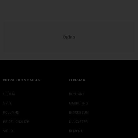
NOVA EKONOMIJA
O NAMA
SRBIJA
KONTAKT
SVET
MARKETING
KOLUMNE
IMPRESSUM
PRIČE I ANALIZE
NJUZLETER
VIDEO
KLIJENTI