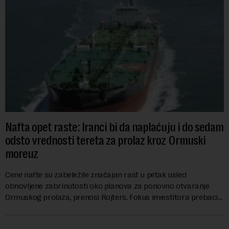
Nafta opet raste: Iranci bi da naplaćuju i do sedam
odsto vrednosti tereta za prolaz kroz Ormuski
moreuz
Cene nafte su zabeležile značajan rast u petak usled
obnovljene zabrinutosti oko planova za ponovno otvaranje
Ormuskog prolaza, prenosi Rojters. Fokus investitora prebacio
se na predloge Irana i Omana koji b...