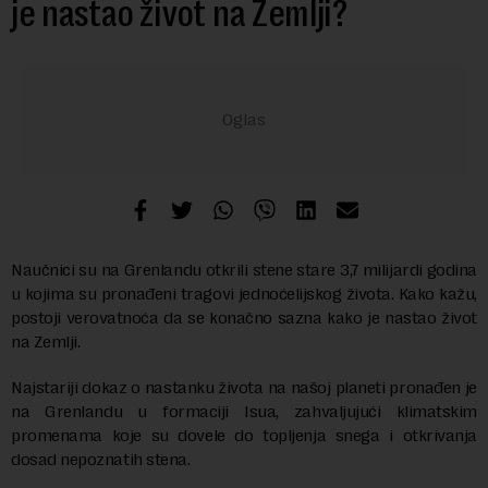
je nastao život na Zemlji?
Naučnici su na Grenlandu otkrili stene stare 3,7 milijardi godina
u kojima su pronađeni tragovi jednoćelijskog života. Kako kažu,
postoji verovatnoća da se konačno sazna kako je nastao život
na Zemlji.
Najstariji dokaz o nastanku života na našoj planeti pronađen je
na Grenlandu u formaciji Isua, zahvaljujući klimatskim
promenama koje su dovele do topljenja snega i otkrivanja
dosad nepoznatih stena.