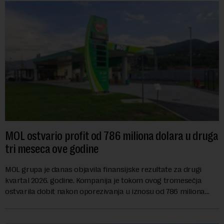
MOL ostvario profit od 786 miliona dolara u druga
tri meseca ove godine
MOL grupa je danas objavila finansijske rezultate za drugi
kvartal 2026. godine. Kompanija je tokom ovog tromesečja
ostvarila dobit nakon oporezivanja u iznosu od 786 miliona
američkih dolara. Rezultatima su...