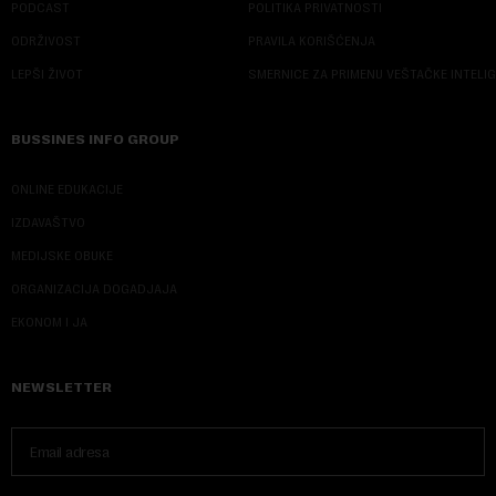
PODCAST
POLITIKA PRIVATNOSTI
ODRŽIVOST
PRAVILA KORIŠĆENJA
LEPŠI ŽIVOT
SMERNICE ZA PRIMENU VEŠTAČKE INTELI
BUSSINES INFO GROUP
ONLINE EDUKACIJE
IZDAVAŠTVO
MEDIJSKE OBUKE
ORGANIZACIJA DOGADJAJA
EKONOM I JA
NEWSLETTER