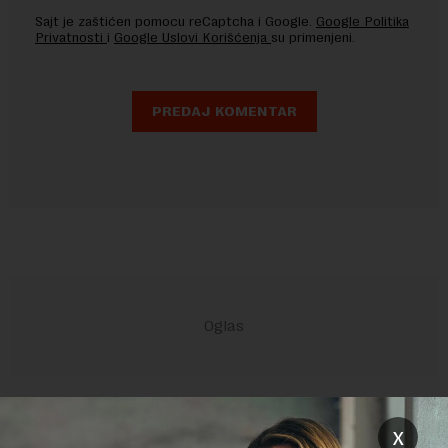
Sajt je zaštićen pomocu reCaptcha i Google.
Google Politika
Privatnosti
i
Google Uslovi Korišćenja
su primenjeni.
POVEZANI SADRŽAJI
x