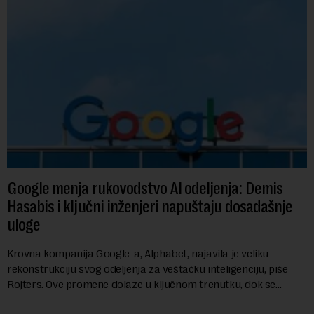
Google menja rukovodstvo AI odeljenja: Demis
Hasabis i ključni inženjeri napuštaju dosadašnje
uloge
Krovna kompanija Google-a, Alphabet, najavila je veliku
rekonstrukciju svog odeljenja za veštačku inteligenciju, piše
Rojters. Ove promene dolaze u ključnom trenutku, dok se
kompanija suočava sa sve većim pr...