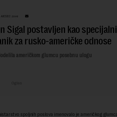
: AIESEC zove
n Sigal postavljen kao specijalni
anik za rusko-američke odnose
odelila američkom glumcu posebnu ulogu
istarstvo spoljnih poslova imenovalo je američkog glumc