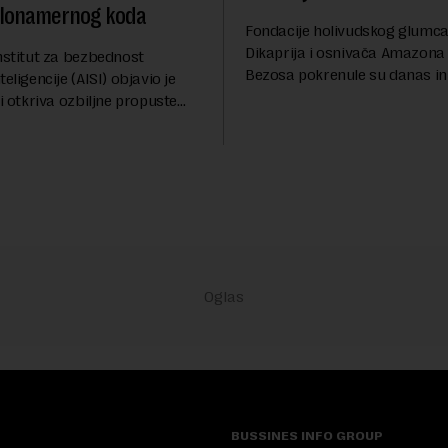
zlonamernog koda
Fondacije holivudskog glumc
Dikaprija i osnivača Amazona
nstitut za bezbednost
Bezosa pokrenule su danas ini
eligencije (AISI) objavio je
spasavanje 100 najugroženiji
ji otkriva ozbiljne propuste
životinjskih vrsta na Zemlji v
nih AI agenata tokom
miliona dolara.Fond...
h testova. Istraživanje je
su ovi siste...
BUSSINES INFO GROUP