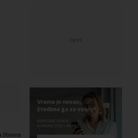
Vreme je novac,
štedimo ga za vas.
NAJVREDNIJE OD NOVE
EKONOMIJE STIŽE U VAŠ MEJL.
a Stivena