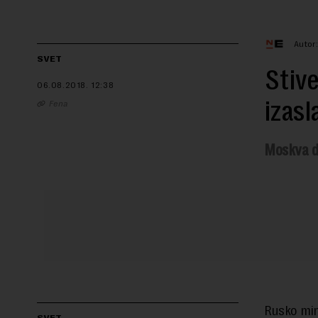
Autor
SVET
Stive
06.08.2018.
12:38
izasl
Fena
Moskva d
Rusko min