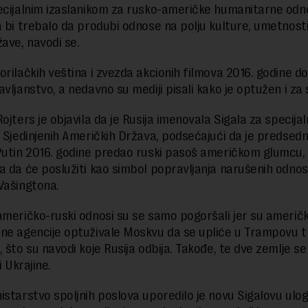
ecijalnim izaslanikom za rusko-američke humanitarne odno
a bi trebalo da produbi odnose na polju kulture, umetnosti
žave, navodi se.
orilačkih veština i zvezda akcionih filmova 2016. godine do
vljanstvo, a nedavno su mediji pisali kako je optužen i za s
ojters je objavila da je Rusija imenovala Sigala za specija
a Sjedinjenih Američkih Država, podsećajući da je predsedn
Putin 2016. godine predao ruski pasoš američkom glumcu, 
a da će poslužiti kao simbol popravljanja narušenih odno
Vašingtona.
američko-ruski odnosi su se samo pogoršali jer su američ
ne agencije optuživale Moskvu da se upliće u Trampovu t
 što su navodi koje Rusija odbija. Takođe, te dve zemlje se
i Ukrajine.
istarstvo spoljnih poslova uporedilo je novu Sigalovu ulo