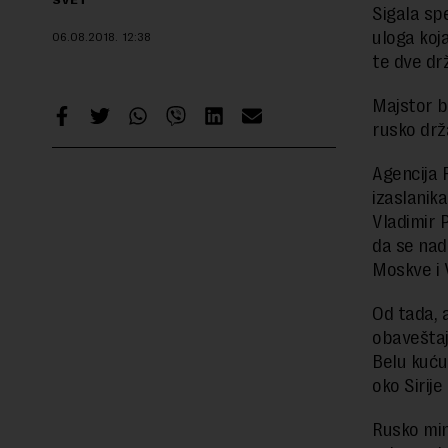
SVET
Sigala sp
uloga koj
06.08.2018.
12:38
te dve dr
Majstor b
rusko drža
Agencija R
izaslanik
Vladimir 
da se nad
Moskve i 
Od tada, 
obaveštaj
Belu kuću,
oko Sirije 
Rusko min