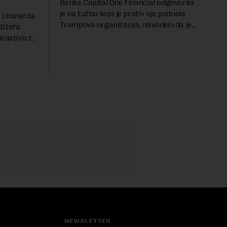
Banka Capital One Financial odgovorila
je na tužbu koju je protiv nje podnela
a Leonarda
Trampova organizacija, navodeći da je
 Džefa
odluka o zatvaranju njihovih bankovnih
cijativu za
računa pre nekoliko godina doneta
h
isključivo nakon d...
rednu 200
NEWSLETTER