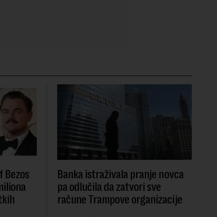
f Bezos
Banka istraživala pranje novca
miliona
pa odlučila da zatvori sve
tkih
račune Trampove organizacije