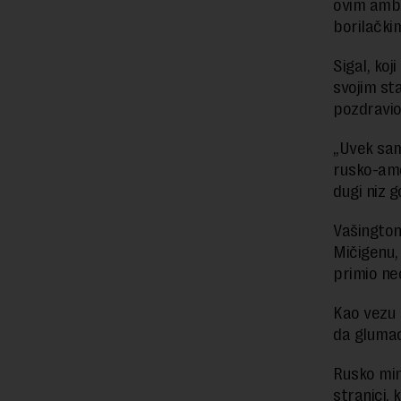
ovim amba
borilački
Sigal, koj
svojim sta
pozdravio
„Uvek sam
rusko-ame
dugi niz g
Vašington
Mičigenu,
primio ne
Kao vezu 
da glumac
Rusko min
stranici,