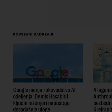
POVEZANI SADRŽAJI
Google menja rukovodstvo AI
AI agent
odeljenja: Demis Hasabis i
Anthropi
ključni inženjeri napuštaju
bezbedn
dosadašnje uloge
Kreiranje