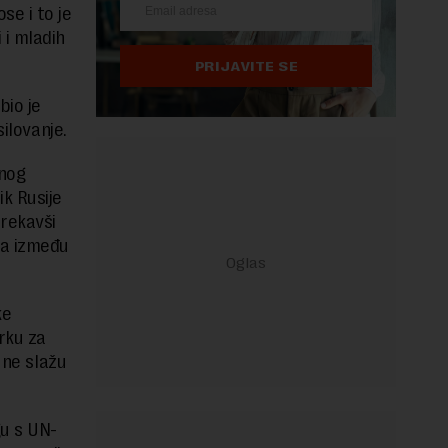
se i to je
 i mladih
PRIJAVITE SE
bio je
ilovanje.
lnog
ik Rusije
rekavši
sa između
ke
rku za
 ne slažu
gu s UN-