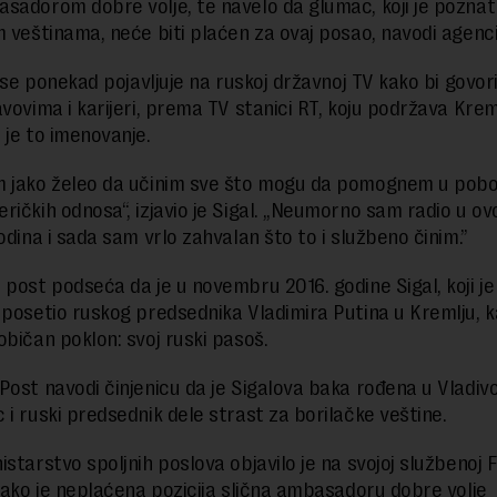
sadorom dobre volje, te navelo da glumac, koji je poznat
m veštinama, neće biti plaćen za ovaj posao, navodi agenci
i se ponekad pojavljuje na ruskoj državnoj TV kako bi govor
vovima i karijeri, prema TV stanici RT, koju podržava Kreml
 je to imenovanje.
 jako želeo da učinim sve što mogu da pomognem u pobo
ričkih odnosa“, izjavio je Sigal. „Neumorno sam radio u 
odina i sada sam vrlo zahvalan što to i službeno činim.”
 post podseća da je u novembru 2016. godine Sigal, koji je
 posetio ruskog predsednika Vladimira Putina u Kremlju, k
običan poklon: svoj ruski pasoš.
Post navodi činjenicu da je Sigalova baka rođena u Vladiv
 i ruski predsednik dele strast za borilačke veštine.
istarstvo spoljnih poslova objavilo je na svojoj službenoj 
 kako je neplaćena pozicija slična ambasadoru dobre volje