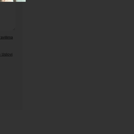
ravilima
 Uslovi