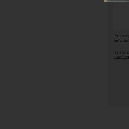
Pre sla
korišćen
Sajt je
Korišće