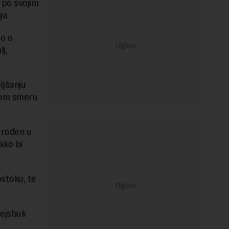
 po svojim
ja.
io o
j,
ljšanju
ovom smeru
 rođen u
ako bi
ostoku, te
Fejsbuk