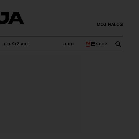
MOJ NALOG
SHOP
LEPŠI ŽIVOT
TECH