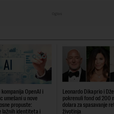
i kompanija OpenAI i
Leonardo Dikaprio i Dže
c umešani u nove
pokrenuli fond od 200 
osne propuste:
dolara za spasavanje re
 lažnih identiteta i
životinja