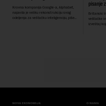
pisanje 
Krovna kompanija Google-a, Alphabet,
najavila je veliku rekonstrukciju svog
Britanski I
odeljenja za veštačku inteligenciju, piše
veštačke int
Rojters. Ove promene dolaze u ključnom
izveštaj ko
trenutku, dok se kompanija suočava sa
kod napred
sve većim pr...
bezbednosni
pokazalo da 
NOVA EKONOMIJA
O NAMA