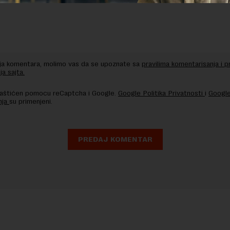
nja komentara, molimo vas da se upoznate sa
pravilima komentarisanja i p
ja sajta.
 zaštićen pomocu reCaptcha i Google.
Google Politika Privatnosti
i
Google
nja
su primenjeni.