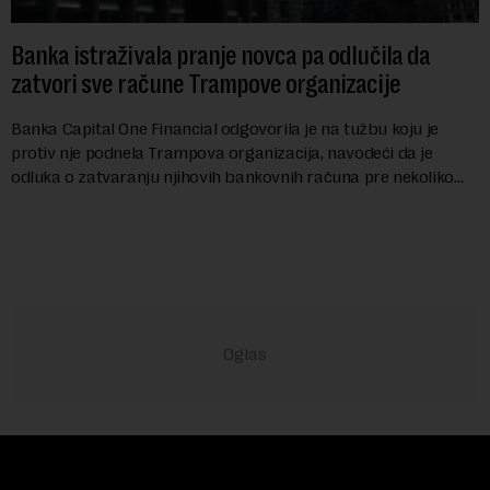
Banka istraživala pranje novca pa odlučila da
zatvori sve račune Trampove organizacije
Banka Capital One Financial odgovorila je na tužbu koju je
protiv nje podnela Trampova organizacija, navodeći da je
odluka o zatvaranju njihovih bankovnih računa pre nekoliko
godina doneta isključivo nakon d...