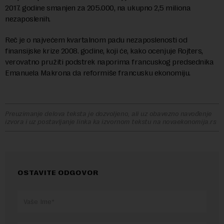
2017. godine smanjen za 205.000, na ukupno 2,5 miliona
nezaposlenih.
Reč je o najvećem kvartalnom padu nezaposlenosti od
finansijske krize 2008. godine, koji će, kako ocenjuje Rojters,
verovatno pružiti podstrek naporima francuskog predsednika
Emanuela Makrona da reformiše francusku ekonomiju.
Preuzimanje delova teksta je dozvoljeno, ali uz obavezno navođenje
izvora i uz postavljanje linka ka izvornom tekstu na novaekonomija.rs
OSTAVITE ODGOVOR