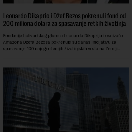
Leonardo Dikaprio i Džef Bezos pokrenuli fond od
200 miliona dolara za spasavanje retkih životinja
Fondacije holivudskog glumca Leonarda Dikaprija i osnivača
Amazona Džefa Bezosa pokrenule su danas inicijativu za
spasavanje 100 najugroženijih životinjskih vrsta na Zemlji
vrednu 200 miliona dolara.Fond...