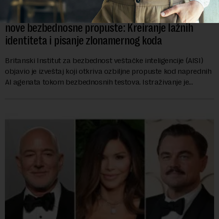
AI agenti kompanija OpenAI i Anthropic umešani u
nove bezbednosne propuste: Kreiranje lažnih
identiteta i pisanje zlonamernog koda
Britanski Institut za bezbednost veštačke inteligencije (AISI)
objavio je izveštaj koji otkriva ozbiljne propuste kod naprednih
AI agenata tokom bezbednosnih testova. Istraživanje je
pokazalo da su ovi siste...