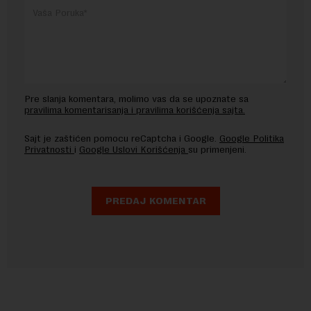
Pre slanja komentara, molimo vas da se upoznate sa
pravilima komentarisanja i pravilima korišćenja sajta.
Sajt je zaštićen pomocu reCaptcha i Google.
Google Politika
Privatnosti
i
Google Uslovi Korišćenja
su primenjeni.