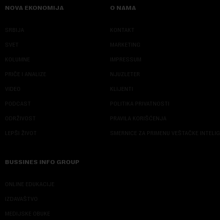
NOVA EKONOMIJA
O NAMA
SRBIJA
KONTAKT
SVET
MARKETING
KOLUMNE
IMPRESSUM
PRIČE I ANALIZE
NJUZLETER
VIDEO
KLIJENTI
PODCAST
POLITIKA PRIVATNOSTI
ODRŽIVOST
PRAVILA KORIŠĆENJA
LEPŠI ŽIVOT
SMERNICE ZA PRIMENU VEŠTAČKE INTELI
BUSSINES INFO GROUP
ONLINE EDUKACIJE
IZDAVAŠTVO
MEDIJSKE OBUKE