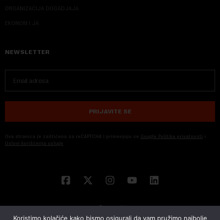
ORGANIZACIJA DOGADJAJA
EKONOM I JA
NEWSLETTER
PRIJAVITE SE
Ova stranica je zaštićena sa reCAPTCHA i primenjuju se
Google Politika privatnosti
i
Uslovi korišćenja usluge
Koristimo kolačiće kako bismo osigurali da vam pružimo najbolje