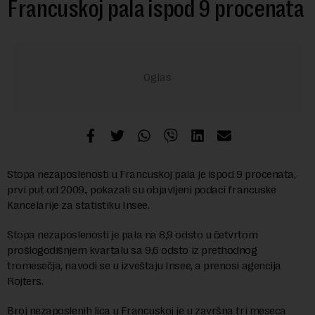
Francuskoj pala ispod 9 procenata
Stopa nezaposlenosti u Francuskoj pala je ispod 9 procenata,
prvi put od 2009., pokazali su objavljeni podaci francuske
Kancelarije za statistiku Insee.
Stopa nezaposlenosti je pala na 8,9 odsto u četvrtom
prošlogodišnjem kvartalu sa 9,6 odsto iz prethodnog
tromesečja, navodi se u izveštaju Insee, a prenosi agencija
Rojters.
Broj nezaposlenih lica u Francuskoj je u završna tri meseca