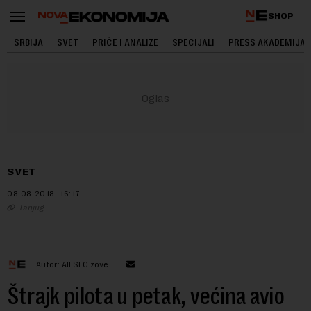
SHOP
SRBIJA
SVET
PRIČE I ANALIZE
SPECIJALI
PRESS AKADEMIJA
SVET
08.08.2018.
16:17
Tanjug
Autor: AIESEC zove
Štrajk pilota u petak, većina avio