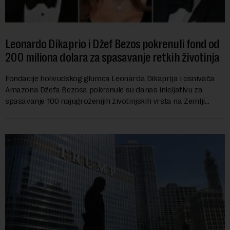
Leonardo Dikaprio i Džef Bezos pokrenuli fond od
200 miliona dolara za spasavanje retkih životinja
Fondacije holivudskog glumca Leonarda Dikaprija i osnivača
Amazona Džefa Bezosa pokrenule su danas inicijativu za
spasavanje 100 najugroženijih životinjskih vrsta na Zemlji
vrednu 200 miliona dolara.Fond...