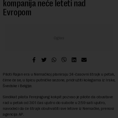
kompanija neće leteti nad
Evropom
Piloti Rajan era u Nemačkoj planiraju 24-časovni štrajk u petak,
čime će se, u špicu putničke sezone, pridružiti kolegama iz Irske,
Švedske i Belgije.
Sindikat pilota Ferejnigung kokpit pozvao je pilote da obustave
rad u petak od 3:01 čas ujutro do subote u 2:59 sati ujutro,
navodeći da će štrajk obuhvatiti sve letove iz Nemačke, prenosi
agencija AP.