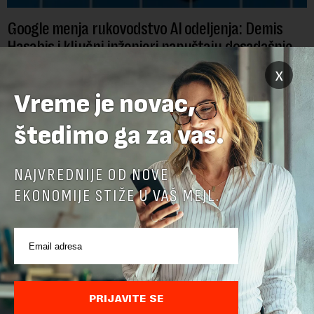
Google menja rukovodstvo AI odeljenja: Demis
Hasabis i ključni inženjeri napuštaju dosadašnje
uloge
x
Krovna kompanija Google-a, Alphabet, najavila je veliku
Vreme je novac,
rekonstrukciju svog odeljenja za veštačku inteligenciju, piše
Rojters. Ove promene dolaze u ključnom trenutku, dok se
štedimo ga za vas.
kompanija suočava sa sve većim pr...
NAJVREDNIJE OD NOVE
EKONOMIJE STIŽE U VAŠ MEJL.
PRIJAVITE SE