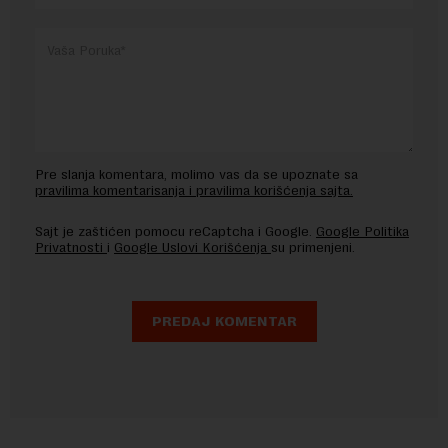
Pre slanja komentara, molimo vas da se upoznate sa
pravilima komentarisanja i pravilima korišćenja sajta.
Sajt je zaštićen pomocu reCaptcha i Google.
Google Politika
Privatnosti
i
Google Uslovi Korišćenja
su primenjeni.