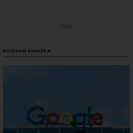
POVEZANI SADRŽAJI