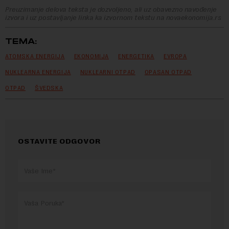
Preuzimanje delova teksta je dozvoljeno, ali uz obavezno navođenje
izvora i uz postavljanje linka ka izvornom tekstu na novaekonomija.rs
TEMA:
ATOMSKA ENERGIJA
EKONOMIJA
ENERGETIKA
EVROPA
NUKLEARNA ENERGIJA
NUKLEARNI OTPAD
OPASAN OTPAD
OTPAD
ŠVEDSKA
OSTAVITE ODGOVOR