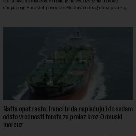
litara piva sa alkoholom i bila je najveći izvoznik u bloku,
saopštio je Eurostat povodom Međunarodnog dana piva koji
se obeležava danas. ...
Nafta opet raste: Iranci bi da naplaćuju i do sedam
odsto vrednosti tereta za prolaz kroz Ormuski
moreuz