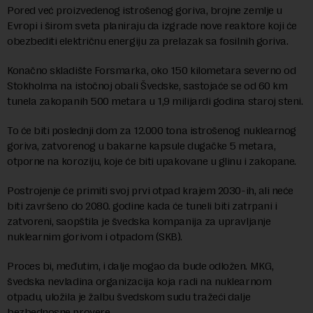
Pored već proizvedenog istrošenog goriva, brojne zemlje u
Evropi i širom sveta planiraju da izgrade nove reaktore koji će
obezbediti električnu energiju za prelazak sa fosilnih goriva.
Konačno skladište Forsmarka, oko 150 kilometara severno od
Stokholma na istočnoj obali Švedske, sastojaće se od 60 km
tunela zakopanih 500 metara u 1,9 milijardi godina staroj steni.
To će biti poslednji dom za 12.000 tona istrošenog nuklearnog
goriva, zatvorenog u bakarne kapsule dugačke 5 metara,
otporne na koroziju, koje će biti upakovane u glinu i zakopane.
Postrojenje će primiti svoj prvi otpad krajem 2030-ih, ali neće
biti završeno do 2080. godine kada će tuneli biti zatrpani i
zatvoreni, saopštila je švedska kompanija za upravljanje
nuklearnim gorivom i otpadom (SKB).
Proces bi, međutim, i dalje mogao da bude odložen. MKG,
švedska nevladina organizacija koja radi na nuklearnom
otpadu, uložila je žalbu švedskom sudu tražeći dalje
bezbednosne provere.