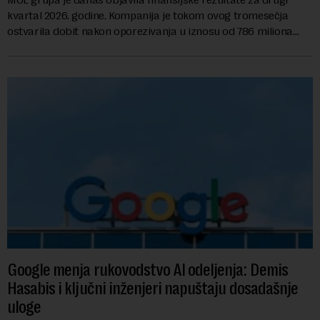
kvartal 2026. godine. Kompanija je tokom ovog tromesečja
ostvarila dobit nakon oporezivanja u iznosu od 786 miliona
američkih dolara. Rezultatima su...
Google menja rukovodstvo AI odeljenja: Demis
Hasabis i ključni inženjeri napuštaju dosadašnje
uloge