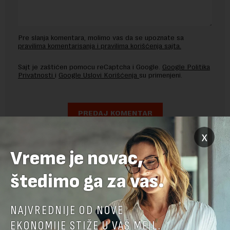
Pre slanja komentara, molimo vas da se upoznate sa
pravilima komentarisanja i pravilima korišćenja sajta.
Sajt je zaštićen pomocu reCaptcha i Google.
Google Politika
Privatnosti
i
Google Uslovi Korišćenja
su primenjeni.
x
Vreme je novac,
štedimo ga za vas.
NAJVREDNIJE OD NOVE
EKONOMIJE STIŽE U VAŠ MEJL.