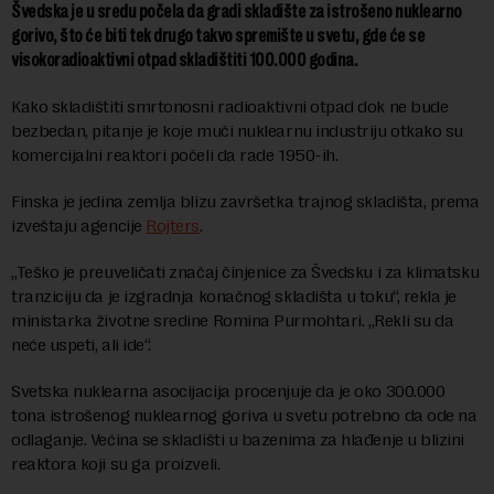
Švedska je u sredu počela da gradi skladište za istrošeno nuklearno
gorivo, što će biti tek drugo takvo spremište u svetu, gde će se
visokoradioaktivni otpad skladištiti 100.000 godina.
Kako skladištiti smrtonosni radioaktivni otpad dok ne bude
bezbedan, pitanje je koje muči nuklearnu industriju otkako su
komercijalni reaktori počeli da rade 1950-ih.
Finska je jedina zemlja blizu završetka trajnog skladišta, prema
izveštaju agencije
Rojters
.
„Teško je preuveličati značaj činjenice za Švedsku i za klimatsku
tranziciju da je izgradnja konačnog skladišta u toku“, rekla je
ministarka životne sredine Romina Purmohtari. „Rekli su da
neće uspeti, ali ide“.
Svetska nuklearna asocijacija procenjuje da je oko 300.000
tona istrošenog nuklearnog goriva u svetu potrebno da ode na
odlaganje. Većina se skladišti u bazenima za hlađenje u blizini
reaktora koji su ga proizveli.