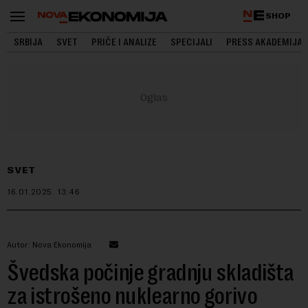
SHOP
SRBIJA
SVET
PRIČE I ANALIZE
SPECIJALI
PRESS AKADEMIJA
SVET
16.01.2025.
13:46
Autor: Nova Ekonomija
Švedska počinje gradnju skladišta
za istrošeno nuklearno gorivo