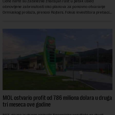
Cene nafte su zabeležile značajan rast u petak usled
obnovljene zabrinutosti oko planova za ponovno otvaranje
Ormuskog prolaza, prenosi Rojters. Fokus investitora prebacio
se na predloge Irana i Omana koji b...
MOL ostvario profit od 786 miliona dolara u druga
tri meseca ove godine
MOL grupa je danas objavila finansijske rezultate za drugi