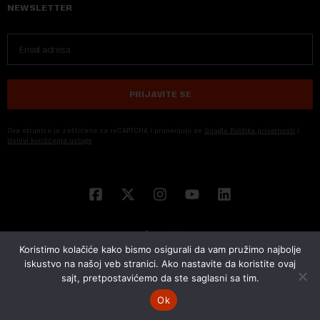
NEWSLETTER
PRIJAVITE SE
Ova stranica je zaštićena sa reCAPTCHA i primenjuju se
Google Politika privatnosti
i
Uslovi korišćenja usluge
Koristimo kolačiće kako bismo osigurali da vam pružimo najbolje
iskustvo na našoj veb stranici. Ako nastavite da koristite ovaj
sajt, pretpostavićemo da ste saglasni sa tim.
© 2026 NOVA EKONOMIJA | SVA PRAVA ZADŽANA | DEVELOPED BY
CUBES
Ok