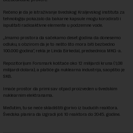
Rečeno je da je istraživanje švedskog Kraljevskog instituta za
tehnologiju pokazalo da bakarne kapsule mogu korodirati i
ispuštati radioaktivne elemente u podzemne vode.
„Imamo prostora da sačekamo deset godina da donesemo
odluku, s obzirom da je to nešto što mora biti bezbedno
100.000 godina“, rekla je Linda Birkedal, predsednica MKG-a.
Repozitorijum Forsmark koštaće oko 12 milijardi kruna (1,08
milijardi dolara), a platiće ga nuklearna industrija, saopštio je
SKB.
Imaće prostor da primi sav otpad proizveden u švedskim
nuklearnim elektranama.
Međutim, tu se neće skladištiti gorivo iz budućih reaktora.
Švedska planira da izgradi još 10 reaktora do 2045. godine.