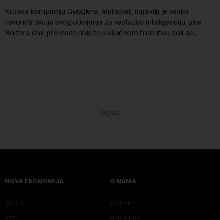
Krovna kompanija Google-a, Alphabet, najavila je veliku
rekonstrukciju svog odeljenja za veštačku inteligenciju, piše
Rojters. Ove promene dolaze u ključnom trenutku, dok se
kompanija suočava sa sve većim pr...
NOVA EKONOMIJA
O NAMA
SRBIJA
KONTAKT
SVET
MARKETING