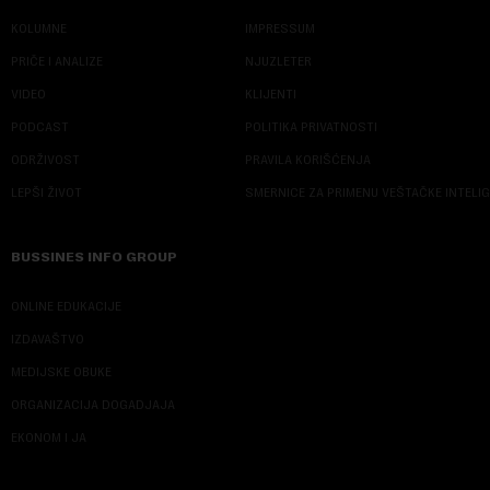
KOLUMNE
IMPRESSUM
PRIČE I ANALIZE
NJUZLETER
VIDEO
KLIJENTI
PODCAST
POLITIKA PRIVATNOSTI
ODRŽIVOST
PRAVILA KORIŠĆENJA
LEPŠI ŽIVOT
SMERNICE ZA PRIMENU VEŠTAČKE INTELI
BUSSINES INFO GROUP
ONLINE EDUKACIJE
IZDAVAŠTVO
MEDIJSKE OBUKE
ORGANIZACIJA DOGADJAJA
EKONOM I JA