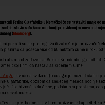
zgradnji Tesline Gigafabrike u Nemačkoj će se nastaviti, manje od n
e sud obustavio seču šume na lokaciji predviđenoj na novo postrojen
umberg (
Bloomberg
).
leni pokreti su se pre toga žalili zato što je proizvođač el
a planirao da poseče više od 90 hektara šume u roku od 
nistrativni sud zadužen za Berlin i Brandenburg je odbiotu
američkoj firmi da nastavi sa krčenjem šume.
e Verge
navodi da svako dalje odlaganje može dodatno pro
dnje Gigafabrike, obzirom da sledećeg meseca počinje se
vljači, što bi značilo da će se, po lokalnim propisima, ceo
i na devet meseci.
 Tesla je prethodno najavila da proizvodne kapacitete u 