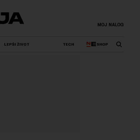
MOJ NALOG
SHOP
LEPŠI ŽIVOT
TECH