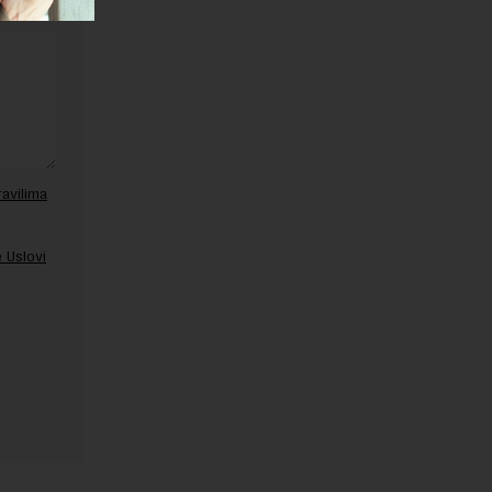
ravilima
 Uslovi