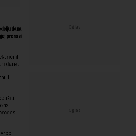
edelju dana
je, prenosi
ektričnih
tri dana.
žbu i
dužiti
zona
 proces
Evropi