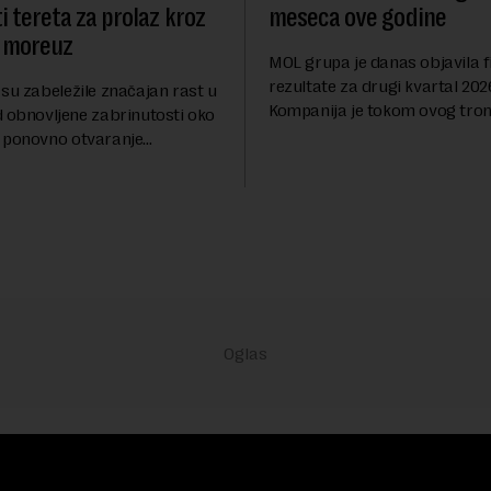
i tereta za prolaz kroz
meseca ove godine
 moreuz
MOL grupa je danas objavila f
rezultate za drugi kvartal 202
su zabeležile značajan rast u
Kompanija je tokom ovog tro
d obnovljene zabrinutosti oko
ostvarila dobit nakon oporezi
 ponovno otvaranje
iznosu od 786 miliona američk
rolaza, prenosi Rojters.
Rezultatima su...
stitora prebacio se na
ana i Omana koji b...