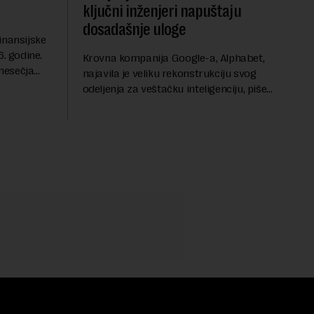
ključni inženjeri napuštaju
dosadašnje uloge
inansijske
6. godine.
Krovna kompanija Google-a, Alphabet,
mesečja
najavila je veliku rekonstrukciju svog
vanja u
odeljenja za veštačku inteligenciju, piše
ih dolara.
Rojters. Ove promene dolaze u ključnom
trenutku, dok se kompanija suočava sa
sve većim pr...