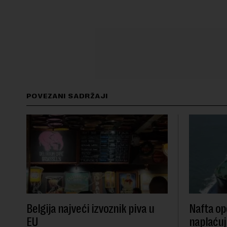
POVEZANI SADRŽAJI
Belgija najveći izvoznik piva u
Nafta ope
EU
naplaćuj