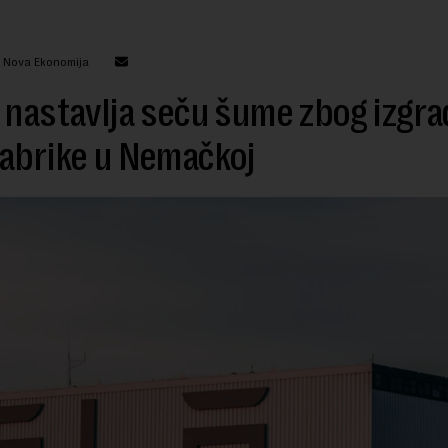
: Nova Ekonomija
 nastavlja seču šume zbog izgra
abrike u Nemačkoj