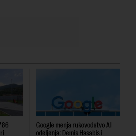
 786
Google menja rukovodstvo AI
ri
odeljenja: Demis Hasabis i