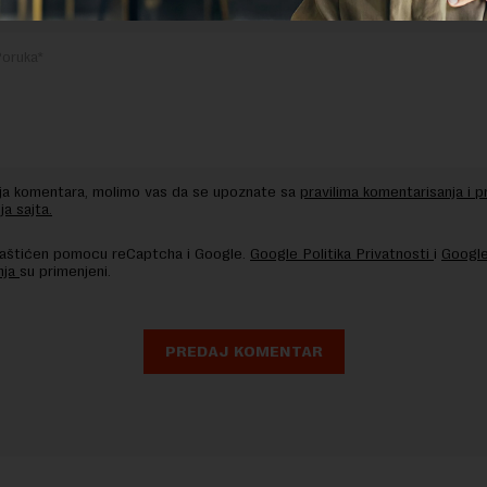
nja komentara, molimo vas da se upoznate sa
pravilima komentarisanja i p
ja sajta.
 zaštićen pomocu reCaptcha i Google.
Google Politika Privatnosti
i
Google
nja
su primenjeni.