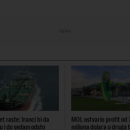
t raste: Iranci bi da
MOL ostvario profit od
u i do sedam odsto
miliona dolara u druga t