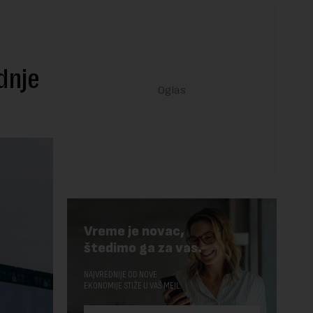
dnje
Vreme je novac,
štedimo ga za vas.
NAJVREDNIJE OD NOVE
EKONOMIJE STIŽE U VAŠ MEJL.