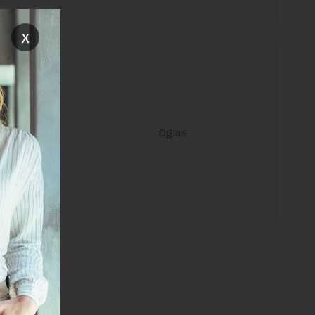
x
jenj, koje
eljno i
janje linka