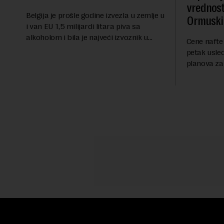
vrednost
Belgija je prošle godine izvezla u zemlje u
Ormuski
i van EU 1,5 milijardi litara piva sa
alkoholom i bila je najveći izvoznik u
Cene nafte 
bloku, saopštio je Eurostat povodom
petak usle
Međunarodnog dana piva koji se
planova za
obeležava danas. ...
Ormuskog p
Fokus inve
predloge Ir