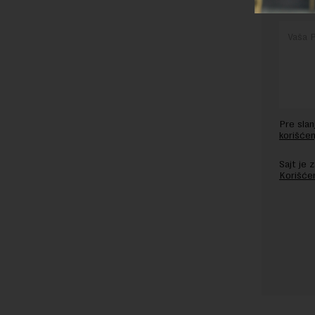
Pre sla
korišćen
Sajt je
Korišće