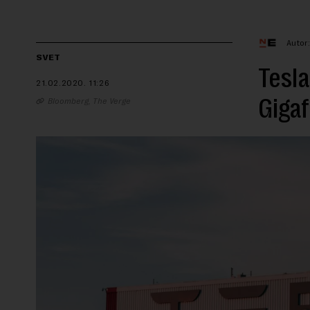
Autor
SVET
Tesla
21.02.2020.
11:26
Gigaf
Bloomberg, The Verge