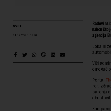
Radovi na i
SVET
nakon što j
agencija Bl
21.02.2020.
11:26
Lokalni ze
automobil
Viši admi
omogućio 
Portal
Th
rok izgra
parenja di
obustavit
Kompanija