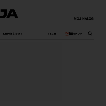
MOJ NALOG
SHOP
LEPŠI ŽIVOT
TECH