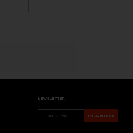
isključivo nakon d...
rednu 200
NEWSLETTER
PRIJAVITE SE