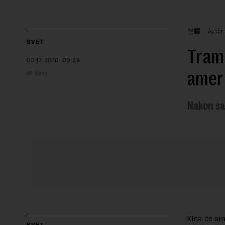
Autor:
SVET
Tramp
03.12.2018.
09:29
amer
Beta
Nakon sa
Kina će sm