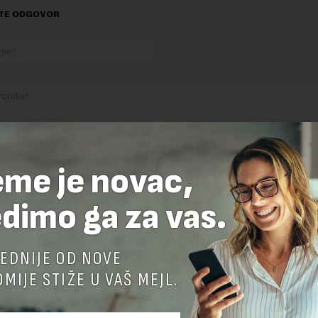
TE ODGOVOR
eme je novac,
nja komentara, molimo vas da se upoznate sa
pravilima komentarisanja i p
ja sajta.
dimo ga za vas.
 zaštićen pomocu reCaptcha i Google.
Google Politika Privatnosti
i
Google
nja
su primenjeni.
EDNIJE OD NOVE
MIJE STIŽE U VAŠ MEJL.