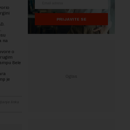
vorio
rgini
PRIJAVITE SE
AD.
.
esu
a na
ovore o
drugim
tampu Bele
ara
mp je
janje linka