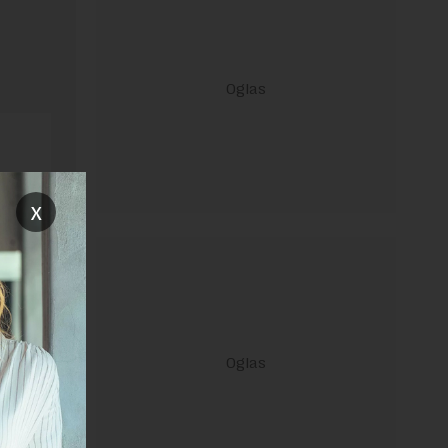
x
ravilima
 Uslovi