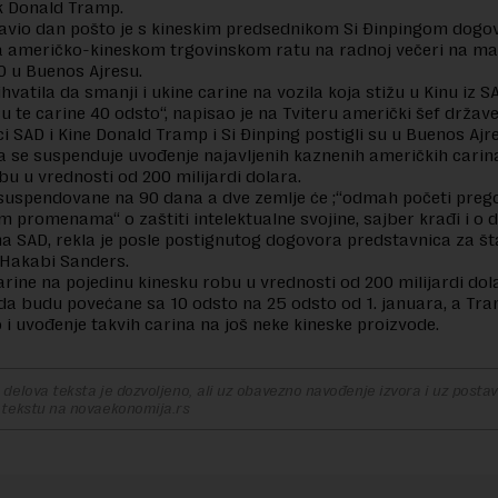
k Donald Tramp.
zjavio dan pošto je s kineskim predsednikom Si Đinpingom dogo
a američko-kineskom trgovinskom ratu na radnoj večeri na ma
 u Buenos Ajresu.
ihvatila da smanji i ukine carine na vozila koja stižu u Kinu iz S
u te carine 40 odsto“, napisao je na Tviteru američki šef države
i SAD i Kine Donald Tramp i Si Đinping postigli su u Buenos Ajr
 se suspenduje uvođenje najavljenih kaznenih američkih carin
bu u vrednosti od 200 milijardi dolara.
suspendovane na 90 dana a dve zemlje će ;“odmah početi preg
m promenama“ o zaštiti intelektualne svojine, sajber krađi i o 
ma SAD, rekla je posle postignutog dogovora predstavnica za š
 Hakabi Sanders.
rine na pojedinu kinesku robu u vrednosti od 200 milijardi dol
 da budu povećane sa 10 odsto na 25 odsto od 1. januara, a Tra
i uvođenje takvih carina na još neke kineske proizvode.
delova teksta je dozvoljeno, ali uz obavezno navođenje izvora i uz postavl
 tekstu na novaekonomija.rs