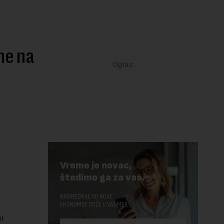
ne na
Vreme je novac,
štedimo ga za vas.
NAJVREDNIJE OD NOVE
EKONOMIJE STIŽE U VAŠ MEJL.
i