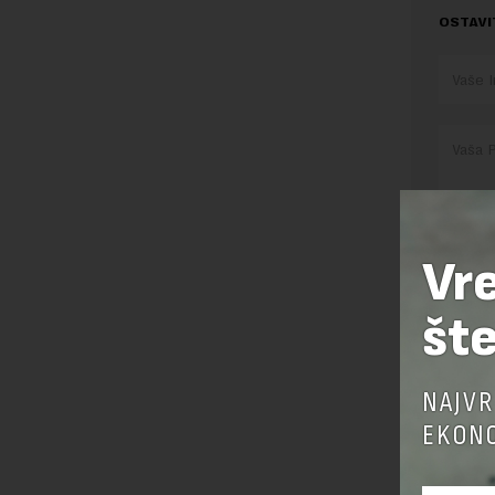
OSTAVI
Vr
Pre sla
korišćen
šte
Sajt je
Korišće
NAJVR
EKONO