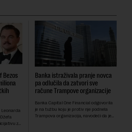
f Bezos
Banka istraživala pranje novca
miliona
pa odlučila da zatvori sve
tkih
račune Trampove organizacije
Banka Capital One Financial odgovorila
je na tužbu koju je protiv nje podnela
a Leonarda
Trampova organizacija, navodeći da je
 Džefa
odluka o zatvaranju njihovih bankovnih
cijativu za
računa pre nekoliko godina doneta
h