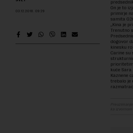
SVET
predsedni
On je to i
03.12.2018.
09:29
primirje n
samita G20
„Kina je pr
Trenutno s
Predsednic
dogovor da
kinesku ro
Carine su 
strukturni
prioriteti
kuće Sara
Kaznene ca
trebalo je
razmatrao 
Preuzimanje 
ka izvornom