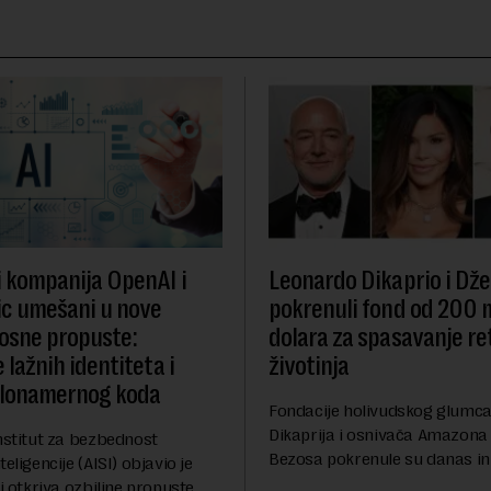
i kompanija OpenAI i
Leonardo Dikaprio i Dže
c umešani u nove
pokrenuli fond od 200 
osne propuste:
dolara za spasavanje re
 lažnih identiteta i
životinja
zlonamernog koda
Fondacije holivudskog glumc
Dikaprija i osnivača Amazona
nstitut za bezbednost
Bezosa pokrenule su danas ini
eligencije (AISI) objavio je
spasavanje 100 najugroženiji
ji otkriva ozbiljne propuste