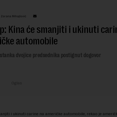
 Zorana Mihajlović
: Kina će smanjiti i ukinuti cari
ičke automobile
stanka dvojice predsednika postignut dogovor
anjiti i ukinuti carine na američke automobile, rekao je američk