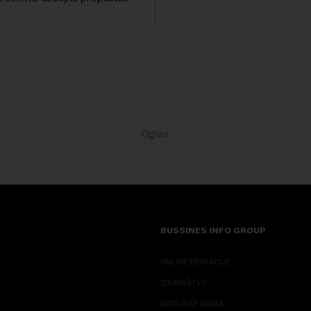
životinjskih vrsta na Zemlji v
nih AI agenata tokom
miliona dolara.Fond...
h testova. Istraživanje je
su ovi siste...
BUSSINES INFO GROUP
ONLINE EDUKACIJE
IZDAVAŠTVO
MEDIJSKE OBUKE