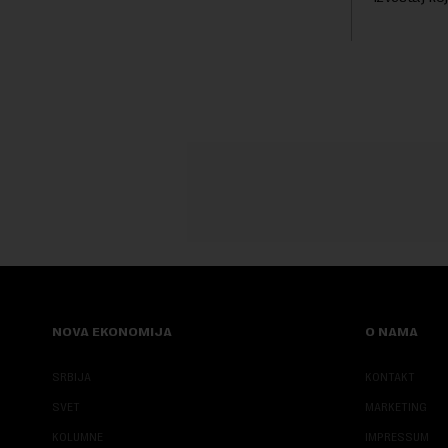
trenutku, dok se kompanija suočava sa
kod napred
sve većim pr...
bezbednosni
pokazalo da 
NOVA EKONOMIJA
O NAMA
SRBIJA
KONTAKT
SVET
MARKETING
KOLUMNE
IMPRESSUM