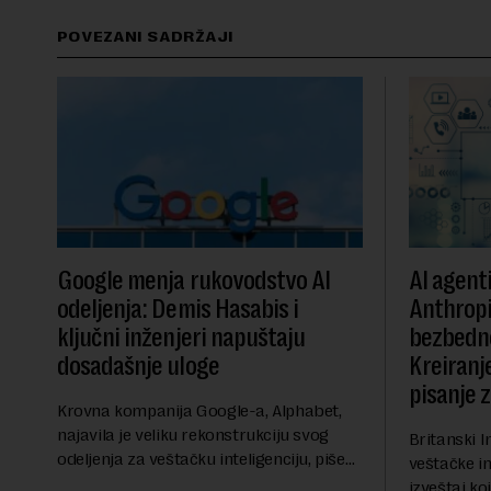
POVEZANI SADRŽAJI
Google menja rukovodstvo AI
AI agent
odeljenja: Demis Hasabis i
Anthropi
ključni inženjeri napuštaju
bezbedn
dosadašnje uloge
Kreiranje
pisanje 
Krovna kompanija Google-a, Alphabet,
najavila je veliku rekonstrukciju svog
Britanski I
odeljenja za veštačku inteligenciju, piše
veštačke int
Rojters. Ove promene dolaze u ključnom
izveštaj ko